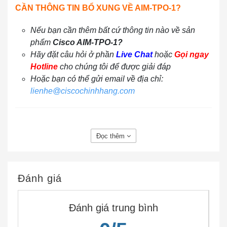
CẦN THÔNG TIN BỔ XUNG VỀ AIM-TPO-1?
Nếu bạn cần thêm bất cứ thông tin nào về sản
phẩm
Cisco AIM-TPO-1?
Hãy đặt câu hỏi ở phần
Live Chat
hoặc
Gọi ngay
Hotline
cho chúng tôi để được giải đáp
Hoặc bạn có thể gửi email về địa chỉ:
lienhe@ciscochinhhang.com
CẢNH BÁO VỀ THIẾT BỊ CISCO KHÔNG RÕ
Đọc thêm
NGUỒN GỐC XUẤT XỨ TRÊN THỊ TRƯỜNG
Trong xu thế thị trường rối rem thật giả lẫn lộn giữa
Đánh giá
hàng chính hãng và hàng trôi nổi kém chất lượng nói
chung và của
Thiết Bị Mạng Cisco
nói riêng. Sản
phẩm
AIM-TPO-1
cũng không phải là ngoại lệ. nếu
Đánh giá trung bình
không được trang bị kiến thức đầy đủ một cách hệ