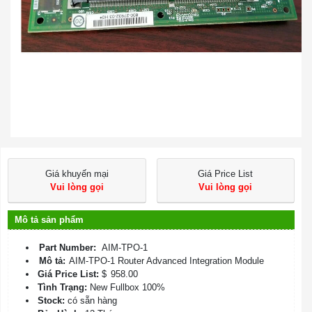
Giá khuyến mại
Giá Price List
Vui lòng gọi
Vui lòng gọi
Mô tả sản phẩm
Part Number:
AIM-TPO-1
Mô tả:
AIM-TPO-1 Router Advanced Integration Module
Giá Price List:
$
958.00
Tình Trạng:
New Fullbox 100%
Stock:
có sẵn hàng