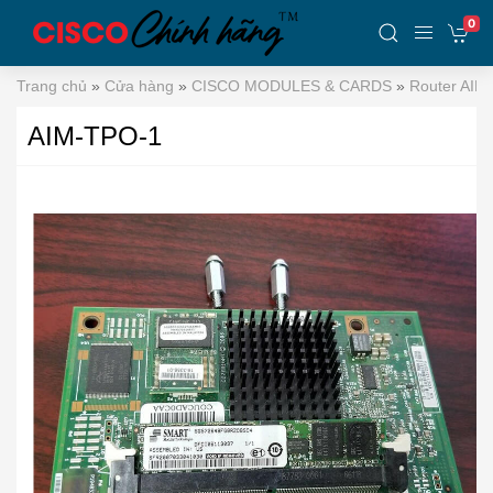
0
Trang chủ
»
Cửa hàng
»
CISCO MODULES & CARDS
»
Router AIM
AIM-TPO-1