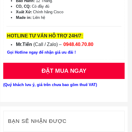
Bảo Hành:
12 Tháng.
CO, CQ:
Có đầy đủ
Xuất Xứ:
Chính hãng Cisco
Made in:
Liên hệ
HOTLINE TƯ VẤN HỖ TRỢ 24H/7:
Mr.Tiến
(Call / Zalo) –
0948.40.70.80
Gọi Hotline ngay để nhận giá ưu đãi !
ĐẶT MUA NGAY
(Quý khách lưu ý, giá trên chưa bao gồm thuế VAT)
BẠN SẼ NHẬN ĐƯỢC