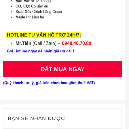
Bảo Hành:
12 Tháng.
CO, CQ:
Có đầy đủ
Xuất Xứ:
Chính hãng Cisco
Made in:
Liên hệ
HOTLINE TƯ VẤN HỖ TRỢ 24H/7:
Mr.Tiến
(Call / Zalo) –
0948.40.70.80
Gọi Hotline ngay để nhận giá ưu đãi !
ĐẶT MUA NGAY
(Quý khách lưu ý, giá trên chưa bao gồm thuế VAT)
BẠN SẼ NHẬN ĐƯỢC