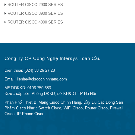
ROUTER CISCO 2900 SERIES
Trung kế multiflex
ROUTER CISCO 3900 SERIES
VWIC (ví dụ: VWIC-
1MFT) theo một trong
ROUTER CISCO 4000 SERIES
các cách sau:
Dữ liệu từ 1
• Mô-đun mạng trung
đến 4 cổng T1
Cisco
AIM-
kế gói thoại kỹ thuật số
/ E1 qua Mạng
3660
ATM
T1 / E1 (NM-HDV)
Công Ty CP Công Nghệ Intersys Toàn Cầu
ATM
• Mô-đun mạng Fast
Điện thoại: (024) 33 26 27 28
Ethernet (NM-2W, NM-
Email: lienhe@ciscochinhhang.com
1FE hoặc NM-2FE)
MST/DKKD: 0106.750.683
Được cấp bởi: Phòng DKKD, sở KH&DT TP Hà Nội
Trung kế multiflex
Phân Phối Thiết Bị Mạng Cisco Chính Hãng, Đầy Đủ Các Dòng Sản
Cisco
VWIC (ví dụ: VWIC-
Phẩm Cisco Như : Switch Cisco, WiFi Cisco, Router Cisco, Firewall
Dữ liệu từ 1
2600
1MFT) theo một trong
Cisco, IP Phone Cisco
đến 4 cổng T1
series
AIM-
các cách sau:
/ E1 qua Mạng
và
ATM
ATM với IMA
Cisco
•Khe cắm WIC (chỉ