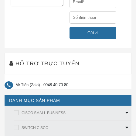
bốn giao diện WAN T1 hoặc E1. Các giao diện này có
thể là bốn liên kết độc lập hoặc bốn ghép kênh nghịch
đảo qua các nhóm ATM (IMA). Khi sử dụng khả năng
DSP thoại của mô-đun mạng trung kế gói thoại T1 / E1
kỹ thuật số (NM-HDV) và trung kế đa năng T1 / E1
VWIC, nó hỗ trợ tới 30 kênh thoại nén qua trung kế T1
/ E1 sử dụng AAL2 hoặc AAL5. Thoại tương tự qua
ATM (VoATM) được bật với mô-đun mạng thoại / fax
(NM-1V hoặc NM-2V) và thẻ giao diện thoại, hỗ trợ tối
HỖ TRỢ TRỰC TUYẾN
đa bốn cuộc gọi thoại tương tự bằng AAL5. Tất cả các
thẻ giao diện giọng nói đều được hỗ trợ: FXS, FXO,
Analog-DID, E&M và BRI.
Mr.Tiến (Zalo) - 0948.40.70.80
AIM-VOICE-30
DANH MỤC SẢN PHẨM
—Một mô-đun tích hợp nâng cao có khả năng hỗ trợ
CISCO SMALL BUSINESS
lên đến 30 kênh thoại hoặc fax khi được sử dụng trong
bộ định tuyến Cisco 2600 hoặc Cisco 3660 với một
SWITCH CISCO
trong các thẻ giao diện thoại / WAN T1 / E1 (chẳng hạn