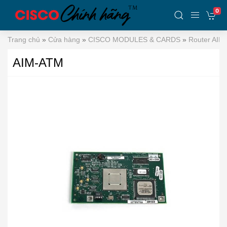
0
Trang chủ
»
Cửa hàng
»
CISCO MODULES & CARDS
»
Router AIM
AIM-ATM