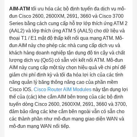
AIM-ATM
tối ưu hóa các bộ định tuyến đa dịch vụ mô-
đun Cisco 2600, 2600XM, 2691, 3660 và Cisco 3700
Series bằng cách cung cấp hỗ trợ lớp thích ứng ATM 2
(AAL2) và lớp thích ứng ATM 5 (AAL5) cho dữ liệu và
thoại T1 / E1 mật độ thấp kết nối qua mạng ATM. Mô-
đun AIM này cho phép các nhà cung cấp dịch vụ và
khách hàng doanh nghiệp tận dụng độ tin cậy và chất
lượng dịch vụ (QoS) có sẵn với kết nối ATM. Mô-đun
AIM này cung cấp một tùy chọn hiệu quả về chi phí để
giảm chi phí định kỳ và tối đa hóa lợi ích của các tính
năng quản lý băng thông nâng cao của phần mềm
Cisco IOS.
Cisco Router AIM Modules
này tận dụng lợi
thế của (các) khe cắm AIM bên trong của các bộ định
tuyến dòng Cisco 2600, 2600XM, 2691, 3660 và 3700,
đảm bảo rằng các khe cắm bên ngoài vẫn có sẵn cho
các thành phần như mô-đun mạng giao diện WAN và
mô-đun mạng WAN nối tiếp.