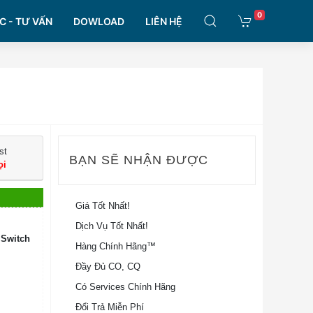
0
C - TƯ VẤN
DOWLOAD
LIÊN HỆ
st
BẠN SẼ NHẬN ĐƯỢC
ọi
Giá Tốt Nhất!
Dịch Vụ Tốt Nhất!
 Switch
Hàng Chính Hãng™
Đầy Đủ CO, CQ
Có Services Chính Hãng
Đổi Trả Miễn Phí