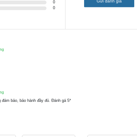
Gửi đánh giá
StackPower.
0
0
ác bộ chuyển mạch cơ sở IP Catalyst 3850 Series khác. Dung l
sco Stackpower để cung cấp khả năng dự phòng trong số các t
ãng
ãng
ng đảm bảo, bảo hành đầy đủ. Ðánh gá 5*
atalyst | Chính Hãng