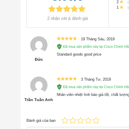
Hình 3 cho thấy các kết nối StackWise-480 và 
2
1
Bộ tính năng cơ sở IP chỉ có thể xếp chồng với c
2 nhận xét & đánh giá
ngăn xếp công suất được hỗ trợ bởi công nghệ Ci
viên xếp chồng.
19 Tháng Sáu, 2019
Được xếp
Đã mua sản phẩm này tại Cisco Chính H
hạng
5
5
sao
Standard goods good price
Đức
3 Tháng Tư, 2019
Được xếp
Đã mua sản phẩm này tại Cisco Chính H
hạng
5
5
sao
Nhân viên nhiệt tình báo giá tốt, chất lượ
Trần Tuấn Anh
Đánh giá của bạn
WS-C3850-48XS-S | Thiết Bị Mạng Switch Cisco C