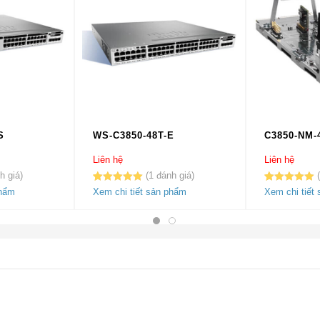
S
WS-C3850-48T-E
C3850-NM-
Liên hệ
Liên hệ
1
5.00
1
trên 5
5.00
1
trên 5
phẩm
Xem chi tiết sản phẩm
Xem chi tiết
dựa trên
dựa trên
đánh giá
đánh giá