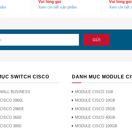
Vui lòng gọi
Vui lòng gọi
phẩm
iển quản lý: Cáp RJ-45 đến DB9 cho kết nối PC
Xem chi tiết sản phẩm
Xem chi tiết
MỤC SWITCH CISCO
DANH MỤC MODULE C
MALL BUSINESS
MODULE CISCO 1GB
CISCO 2960L
MODULE CISCO 10GB
CISCO 2960X
MODULE CISCO 25GB
CISCO 3650
MODULE CISCO 40GB
CISCO 3850
MODULE CISCO 100GB