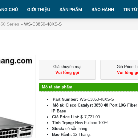
ANG CHỦ
GIỚI THIỆU
SẢN PHẨM
BẢO HÀNH
TIN TỨ
850 Series
»
WS-C3850-48XS-S
Giá khuyến mại
Giá Price Li
Vui lòng gọi
Vui lòng g
Mô tả sản phẩm
Part Number:
WS-C3850-48XS-S
Mô tả: Cisco Catalyst 3850 48 Port 10G Fiber
IP Base
Giá Price List:
$
7,721.00
Tình Trạng:
New Fullbox 100%
Stock:
có sẵn hàng
Bảo Hành:
12 Tháng.