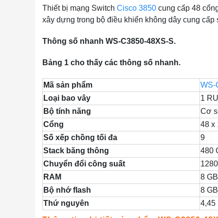
Thiết bị mạng Switch
Cisco 3850
cung cấp 48 cổng
xây dựng trong bộ điều khiển không dây cung cấp s
Thông số nhanh WS-C3850-48XS-S.
Bảng 1 cho thấy các thông số nhanh.
Mã sản phẩm
WS-
Loại bao vây
1 R
Bộ tính năng
Cơ s
Cổng
48 x
Số xếp chồng tối đa
9
Stack băng thông
480 
Chuyển đổi công suất
1280
RAM
8 GB
Bộ nhớ flash
8 GB
Thứ nguyên
4,45