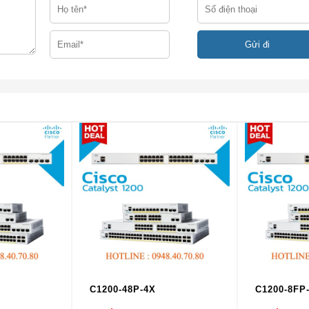
2XS-S và WS-C3850-48XS-S.
WS-C3850-48XS-S
Cơ sở IP
p quang SFP + 10G với tính
48 cổng kết nối cáp quang SFP với
oạt
năng Netflow linh hoạt
không ai
XS-S
e – 1U
C1200-48P-4X
C1200-8FP
 Ethernet: Đầu nối RJ-45, cáp UTP Cat-5 4 cặp