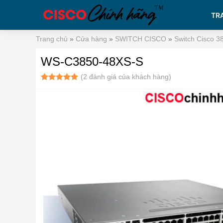
TR
Trang chủ
»
Cửa hàng
»
SWITCH CISCO
»
Switch Cisco 3
WS-C3850-48XS-S
(
2
đánh giá của khách hàng)
5.00
2
trên 5
dựa trên
đánh giá