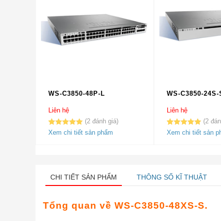
WS-C3850-48P-L
WS-C3850-24S-
Liên hệ
Liên hệ
2
2
5.00
2
trên 5
5.00
2
trên 5
Xem chi tiết sản phẩm
Xem chi tiết sản 
dựa trên
dựa trên
đánh giá
đánh giá
CHI TIẾT SẢN PHẨM
THÔNG SỐ KĨ THUẬT
Tổng quan về WS-C3850-48XS-S.