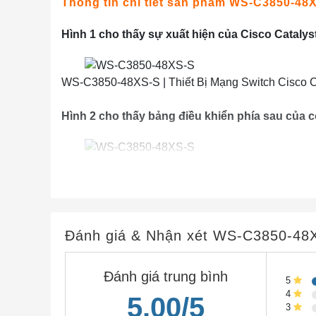
Thông tin chi tiết sản phẩm WS-C3850-48
Hình 1 cho thấy sự xuất hiện của Cisco Cataly
WS-C3850-48XS-S | Thiết Bị Mạng Switch Cisco C
Hình 2 cho thấy bảng điều khiển phía sau của
WS-C3850-48XS-S | Thiết Bị Mạng Switch Cisco C
Chú thích:
①
Nối đất
Đánh giá & Nhận xét
WS-C3850-48
②
CONSOLE (cổng giao diện điều khiển RJ
③
Fan module
Đánh giá trung bình
5
④
Cổng MGMT
4
5.00/5
3