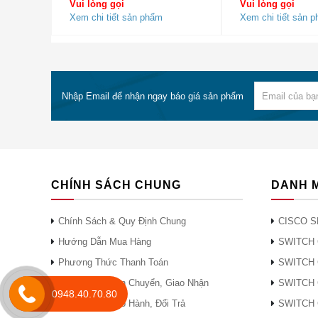
Vui lòng gọi
Vui lòng gọi
Giao diện quản lý mạng
Xem chi tiết sản phẩm
Xem chi tiết sản 
● Cổng điều kh
Khả năng PoE có sẵn
không ai
Chuyển đổi công suất
1280 Gb / giây
Số xếp chồng tối đa
9
Nhập Email để nhận ngay báo giá sản phẩm
Stack Bandwidth
480Gb / giây
Mục nhập FNF
96.000 luồng
ID VLAN tối đa
1.000
Kích thước bảng địa chỉ MAC
32 nghìn
CHÍNH SÁCH CHUNG
DANH 
CPU
CPU đa lõi
RAM
8 GB
Chính Sách & Quy Định Chung
CISCO S
Bộ nhớ flash
8 GB
Hướng Dẫn Mua Hàng
SWITCH 
Không dây
Số AP cho mỗi switch / stack
100
Phương Thức Thanh Toán
SWITCH 
Số lượng khách hàng không dây
Chính Sách Vận Chuyển, Giao Nhận
SWITCH 
2000
0948.40.70.80
trên mỗi switch / stack
Chính Sách Bảo Hành, Đổi Trả
SWITCH 
Tổng số mạng WLAN trên mỗi