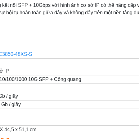
 kết nối SFP + 10Gbps với hình ảnh cơ sở IP có thể nâng cấp
ự hội tụ hoàn toàn giữa dây và không dây trên một nền tảng du
C3850-48XS-S
U
ở IP
 10/100/1000 10G SFP + Cổng quang
Gb / giây
 Gb / giây
 X 44,5 x 51,1 cm