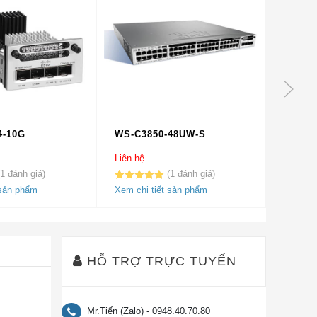
4-10G
WS-C3850-48UW-S
WS-C3
Liên hệ
Liên hệ
1
1
5.00
1
trên 5
5.00
2
trê
 sản phẩm
Xem chi tiết sản phẩm
Xem chi
dựa trên
dựa trên
đánh giá
đánh gi
HỖ TRỢ TRỰC TUYẾN
Mr.Tiến (Zalo) - 0948.40.70.80