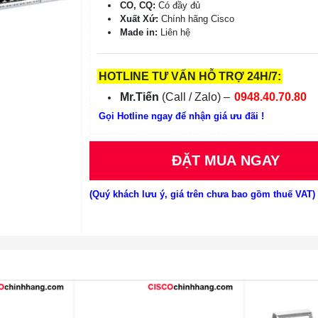
CO, CQ:
Có đầy đủ
Xuất Xứ:
Chính hãng Cisco
Made in:
Liên hệ
HOTLINE TƯ VẤN HỖ TRỢ 24H/7:
Mr.Tiến
(Call / Zalo) –
0948.40.70.80
Gọi Hotline ngay để nhận giá ưu đãi !
ĐẶT MUA NGAY
(Quý khách lưu ý, giá trên chưa bao gồm thuế VAT)