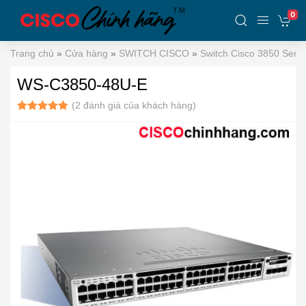
0
Trang chủ
»
Cửa hàng
»
SWITCH CISCO
»
Switch Cisco 3850 Serie
WS-C3850-48U-E
(
2
đánh giá của khách hàng)
5.00
2
trên 5
dựa trên
đánh giá