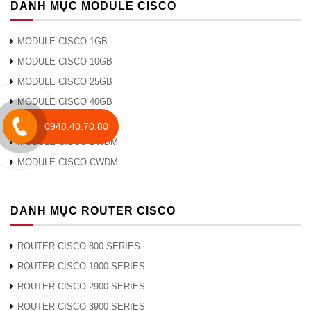
DANH MỤC MODULE CISCO
khách hàng
không dây
2000
trên mỗi
MODULE CISCO 1GB
switch /
MODULE CISCO 10GB
stack
MODULE CISCO 25GB
Tổng số
MODULE CISCO 40GB
mạng WLAN
64
MODULE CISCO 100GB
trên mỗi
0948.40.70.80
switch
MODULE CISCO DWDM
Băng thông
MODULE CISCO CWDM
không dây
lên tới 40Gb / giây
trên mỗi
switch
DANH MỤC ROUTER CISCO
Hỗ trợ
3600, 3500, 2600, 1600, 1260, 1140,
Aironet AP
ROUTER CISCO 800 SERIES
1040
series
ROUTER CISCO 1900 SERIES
Mở rộng / Kết nối
ROUTER CISCO 2900 SERIES
Cổng
ROUTER CISCO 3900 SERIES
USB (Loại B), Ethernet (RJ-45)