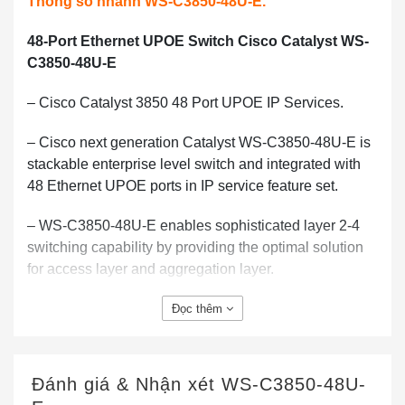
Thông số nhanh WS-C3850-48U-E.
48-Port Ethernet UPOE Switch Cisco Catalyst WS-
C3850-48U-E
– Cisco Catalyst 3850 48 Port UPOE IP Services.
– Cisco next generation Catalyst WS-C3850-48U-E is
stackable enterprise level switch and integrated with
48 Ethernet UPOE ports in IP service feature set.
– WS-C3850-48U-E enables sophisticated layer 2-4
switching capability by providing the optimal solution
for access layer and aggregation layer.
Bảng 1 cho thấy các thông số nhanh.
Đọc thêm
Mã sản phẩm
WS-C3850-48U-E
Loại bao vây
1 RU
Đánh giá & Nhận xét
WS-C3850-48U-
Bộ tính năng
Dịch vụ IP