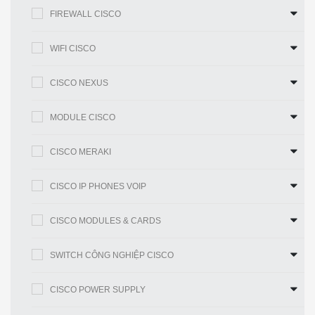
CAB-
Catalyst 3750X và 3850 Stack Power
FIREWALL CISCO
SPWR-
Cable 30 CM
30CM =
WIFI CISCO
CAB-
Catalyst 3750X và 3850 Stack Power
SPWR-
CISCO NEXUS
Cable 150 CM
150CM
STACK-
Cáp xếp chồng Cisco StackWise-480
MODULE CISCO
T1-50CM
50cm cho bộ chuyển đổi Cisco Catalyst
=
3850 series
CISCO MERAKI
Cáp xếp chồng Cisco StackWise-480 1m
STACK-
cho bộ chuyển đổi Cisco Catalyst 3850
CISCO IP PHONES VOIP
T1-1M =
series
CISCO MODULES & CARDS
So sánh với các mục tương tự
SWITCH CÔNG NGHIỆP CISCO
Bảng 3 cho thấy sự so sánh giữa WS-C3850-48U-E
và WS-C3850-48F-E.
CISCO POWER SUPPLY
Mô hình
WS-C3850-48U-E
WS-C3850-48F-E