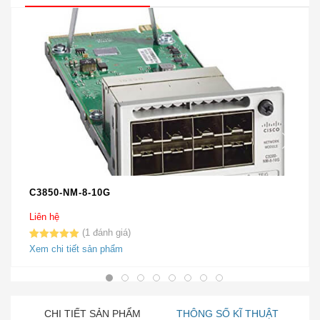
C3850-NM-8-10G
Liên hệ
1
5.00
1
trên 5
Xem chi tiết sản phẩm
dựa trên
đánh giá
CHI TIẾT SẢN PHẨM
THÔNG SỐ KĨ THUẬT