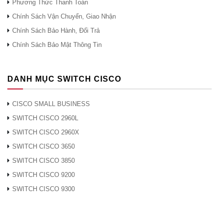
Phương Thức Thanh Toán
Mục nhập
Chính Sách Vận Chuyển, Giao Nhận
FNF (Linh
48.000 luồng
Chính Sách Bảo Hành, Đổi Trả
hoạt
Chính Sách Bảo Mật Thông Tin
NetFlow)
ID VLAN tối
4000
đa
DANH MỤC SWITCH CISCO
Kích thước
bảng địa chỉ
32 nghìn
CISCO SMALL BUSINESS
MAC
SWITCH CISCO 2960L
CPU
CPU đa lõi
SWITCH CISCO 2960X
RAM
4 G
SWITCH CISCO 3650
Bộ nhớ flash
2 G
SWITCH CISCO 3850
Không dây
Số AP cho
SWITCH CISCO 9200
mỗi switch /
100
SWITCH CISCO 9300
stack
Số lượng