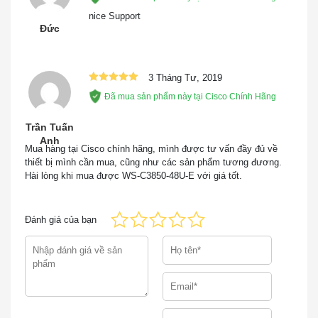
hạng
5
5
sao
nice Support
Đức
Hình 1 cho thấy các kết nối StackWise-480 và
StackPower.
WS-C3850-48U-E hỗ ​​trợ lên đến 9 thành viên xếp
3 Tháng Tư, 2019
Được xếp
chồng và lên đến 480Gbps thông lượng stack. Bộ tính
Đã mua sản phẩm này tại Cisco Chính Hãng
hạng
5
5
sao
năng dịch vụ IP chỉ có thể xếp chồng với các thiết bị
Trần Tuấn
chuyển mạch dịch vụ IP Catalyst 3850 Series khác.
Anh
Mua hàng tại Cisco chính hãng, mình được tư vấn đầy đủ về
thiết bị mình cần mua, cũng như các sản phẩm tương đương.
Hài lòng khi mua được WS-C3850-48U-E với giá tốt.
Đánh giá của bạn
WS-C3850-48U-E | Thiết Bị Mạng Switch Cisco
Catalyst | Chính Hãng