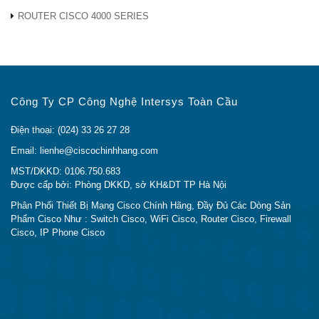
console
ROUTER CISCO 4000 SERIES
Khe cắm mở
1 khe cắm mô-đun mạng và 1 khe cắm
rộng
dự phòng nguồn điện
● C3850-NM-4-1G: Mô-đun mạng
đường truyền 4 x 1G
Công Ty CP Công Nghệ Intersys Toàn Cầu
Lựa chọn
● C3850-NM-4-10G: Mô-đun mạng
mô-đun
đường truyền 4 x 10G
Điện thoại: (024) 33 26 27 28
mạng
Email: lienhe@ciscochinhhang.com
● Mô-đun mạng đường truyền C3850-
MST/DKKD: 0106.750.683
NM-2-10G: 2 x 10G hoặc 4 x 1G
Được cấp bởi: Phòng DKKD, sở KH&DT TP Hà Nội
Phân Phối Thiết Bị Mạng Cisco Chính Hãng, Đầy Đủ Các Dòng Sản
● STACK-T1-50CM StackWise xếp
Phẩm Cisco Như : Switch Cisco, WiFi Cisco, Router Cisco, Firewall
chồng cáp với chiều dài 0,5 m
Cisco, IP Phone Cisco
● STACK-T1-1M Stack xếp chồng cáp
Xếp chồng
với chiều dài 1,0 m
cáp
● STACK-T1-3M StackWise xếp chồng