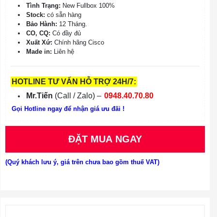
Tình Trạng:
New Fullbox 100%
Stock:
có sẵn hàng
Bảo Hành:
12 Tháng.
CO, CQ:
Có đầy đủ
Xuất Xứ:
Chính hãng Cisco
Made in:
Liên hệ
HOTLINE TƯ VẤN HỖ TRỢ 24H/7:
Mr.Tiến
(Call / Zalo) –
0948.40.70.80
Gọi Hotline ngay để nhận giá ưu đãi !
ĐẶT MUA NGAY
(Quý khách lưu ý, giá trên chưa bao gồm thuế VAT)