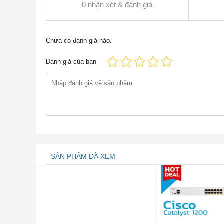
0 nhận xét & đánh giá
Để cung cấp khả năng truy cập cao cho khách 
WAP WAP hỗ trợ cổng bị khóa với nhiều tùy chọ
Trang đăng nhập khách tùy chỉnh cho phép bạn 
Chưa có đánh giá nào.
hiệu của bạn bằng biểu trưng của công ty.
Điểm truy cập WAP361 dễ cài đặt và sử dụng, v
Đánh giá của bạn
phút. Một thiết kế hấp dẫn với các tùy chọn gắn
trường kinh doanh nhỏ nào.
Để tăng cường độ tin cậy và bảo vệ thông tin
Wi-Fi được bảo vệ (WPA) Cá nhân và Doanh n
mẽ. Ngoài ra, xác thực RADIUS 802.1X giúp gi
Được thiết kế để mở rộng quy mô khi tổ chức củ
bộ điều khiển, giúp đơn giản hóa việc triển k
cập WAP361-K-K9, bạn có thể mở rộng mạng k
SẢN PHẨM ĐÃ XEM
trong văn phòng, với sự linh hoạt để đáp ứng 
Tính năng, đặc điểm WAP361-K-K9
Hỗ trợ vô tuyến băng tần kép đồng thời lên tới
thanh 2,4 Ghz để tăng dung lượng và mức độ
2×2 MIMO với hai luồng không gian trên cả 5.0