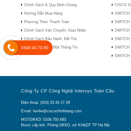
kém
Chính Sách & Quy Định Chung
CISCO S
Thiết bị mạng Wifi Cisco WAP361-K-K9
Hướng Dẫn Mua Hàng
SWITCH 
Specifications
Description
Phương Thức Thanh Toán
SWITCH 
Chính Sách Vận Chuyển, Giao Nhận
SWITCH 
IEEE 802.11ac, 802.11n, 802.11g,
Chính Sách Bảo Hành, Đổi Trả
SWITCH 
Standards
(VLAN), 802.1D (Spanning Tree),
Chính Sách Bảo Mật Thông Tin
SWITCH 
0948.40.70.80
IPv6 (RFC 2460)
SWITCH 
Antennas
Internal antennas optimized for ins
Physical Interfaces
Công Ty CP Công Nghệ Intersys Toàn Cầu
Ports
5 -10/100/1000 Ethernet, with sup
Điện thoại: (024) 33 26 27 28
Power Supply
802.3af/at PoE and external 48V/
Email: lienhe@ciscochinhhang.com
MST/DKKD: 0106.750.683
Được cấp bởi: Phòng DKKD, sở KH&DT TP Hà Nội
Performance