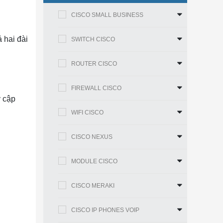
CISCO SMALL BUSINESS
 hai đài
SWITCH CISCO
ROUTER CISCO
FIREWALL CISCO
y cập
WIFI CISCO
CISCO NEXUS
MODULE CISCO
CISCO MERAKI
CISCO IP PHONES VOIP