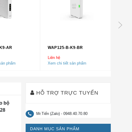
K9-AR
WAP125-B-K9-BR
WAP15
Liên hệ
Liên hệ
 sản phẩm
Xem chi tiết sản phẩm
Xem chi
HỖ TRỢ TRỰC TUYẾN
ho bộ
128
Mr.Tiến (Zalo) - 0948.40.70.80
DANH MỤC SẢN PHẨM