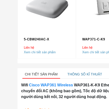
5-CBW240AC-X
WAP371-C-K9
Liên hệ
Liên hệ
Xem chi tiết sản phẩm
Xem chi tiết sản 
CHI TIẾT SẢN PHẨM
THÔNG SỐ KĨ THUẬT
Wifi
Cisco WAP361 Wireless
WAP361-K-K9 Ethern
chuyển đổi AC (không bao gồm), Tốc độ dữ liệu l
người dùng kết nối, 32 người dùng hoạt động.