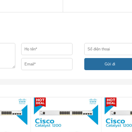
truy cập và những người dùng khác, điểm truy cập WAP-Wirele
n xác thực và khả năng định cấu hình quyền, vai trò và băng 
trình bày thông báo chào mừng và chi tiết truy cập và củng c
ới cấu hình dựa trên thuật sĩ trực quan để giúp bạn và chạy tro
 linh hoạt cho phép các điểm truy cập hòa trộn tốt vào bất kỳ mô
 doanh nghiệp nhạy cảm, các điểm truy cập WAP361 hỗ trợ cả T
ghiệp, mã hóa tất cả các truyền không dây của bạn bằng mã 
ữ người dùng trái phép.
a bạn phát triển, các điểm truy cập có tính năng Thiết lập điểm
hai nhiều điểm truy cập mà không cần phần cứng bổ sung. Với đi
hông dây cấp doanh nghiệp cho nhân viên và khách ở bất kỳ 
nhu cầu kinh doanh mới trong nhiều năm tới.
 867 Mbps trên đài phát thanh 5.0 Ghz và 300 Mb / giây trên đài 
 phù hợp
 GHz và 2.4 GHz cho phép hiệu suất tối đa