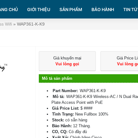
ANG CHỦ
GIỚI THIỆU
SẢN PHẨM
BẢO HÀNH
TIN TỨ
ss Wifi
»
WAP361-K-K9
Giá khuyến mại
Giá Price Li
Vui lòng gọi
Vui lòng g
Mô tả sản phẩm
Part Number:
WAP361-K-K9
Mô tả:
WAP361-K-K9 Wireless-AC / N Dual Rad
Plate Access Point with PoE
Giá Price List:
$ ####
Tình Trạng:
New Fullbox 100%
Stock:
có sẵn hàng
Bảo Hành:
12 Tháng.
CO, CQ:
Có đầy đủ
Xuất Xứ:
Chính hãng Cisco