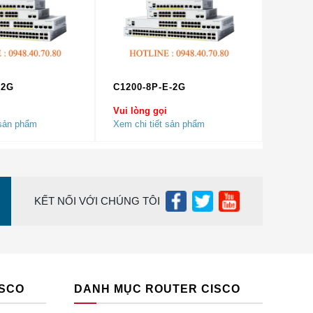
mà
g (PSE)
 giúp
-2G
C1200-8P-E-2G
Vui lòng gọi
 sản phẩm
Xem chi tiết sản phẩm
óng, đơn
 nối
KẾT NỐI VỚI CHÚNG TÔI
g chạy ở
thernet
ISCO
DANH MỤC ROUTER CISCO
cấp tốn