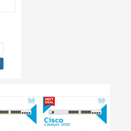
ss /
thông.
ố thương
ng vài
i
ruy cập
hóa mạnh
 đơn ít
ểm truy
đâu
phát