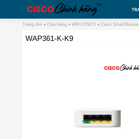
TR
Trang chủ
»
Cửa hàng
»
WIFI CISCO
»
Cisco Small Busine
WAP361-K-K9