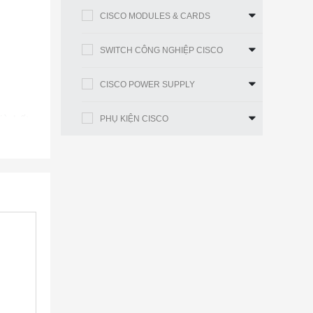
CISCO MODULES & CARDS
SWITCH CÔNG NGHIỆP CISCO
CISCO POWER SUPPLY
iờ hết.
PHỤ KIỆN CISCO
uy cập
 giản,
ó thể ở
oạt này
ay đổi
 người
ở hiệu
 lắp đặt
p bạn ưu