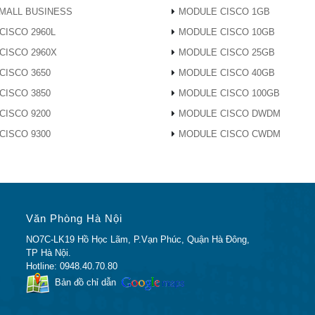
MALL BUSINESS
MODULE CISCO 1GB
CISCO 2960L
MODULE CISCO 10GB
CISCO 2960X
MODULE CISCO 25GB
CISCO 3650
MODULE CISCO 40GB
 802.11b, 802.3af/at, 802.3u, 802.1X (security authentication),
CISCO 3850
MODULE CISCO 100GB
 802.11i (WPA2 security), 802.11e (wireless QoS), IPv4(RFC 79
CISCO 9200
MODULE CISCO DWDM
CISCO 9300
MODULE CISCO CWDM
tallation on a wall or ceiling
Văn Phòng Hà Nội
port for 802.3af/at PoE, power port for AC adapter (not included
NO7C-LK19 Hồ Học Lãm, P.Vạn Phúc, Quận Hà Đông,
TP Hà Nội.
1.25A DC power adapter (not included )
Hotline: 0948.40.70.80
Bản đồ chỉ dẫn