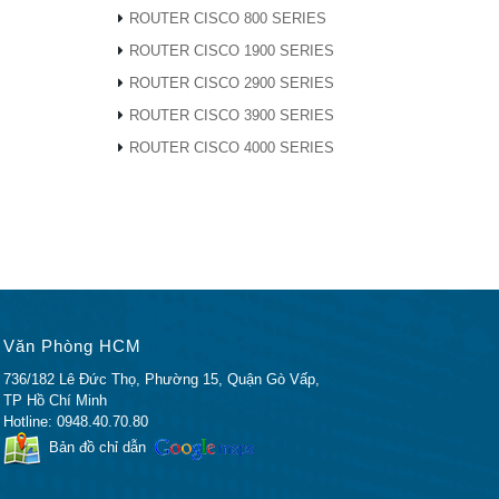
ROUTER CISCO 800 SERIES
ROUTER CISCO 1900 SERIES
ROUTER CISCO 2900 SERIES
ROUTER CISCO 3900 SERIES
802.1Q
ROUTER CISCO 4000 SERIES
1),
Văn Phòng HCM
 )
736/182 Lê Đức Thọ, Phường 15, Quận Gò Vấp,
TP Hồ Chí Minh
Hotline: 0948.40.70.80
Bản đồ chỉ dẫn