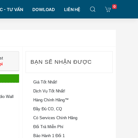
0
C - TƯ VẤN
DOWLOAD
LIÊN HỆ
st
BẠN SẼ NHẬN ĐƯỢC
ọi
Giá Tốt Nhất!
Dịch Vụ Tốt Nhất!
io Wall
Hàng Chính Hãng™
Đầy Đủ CO, CQ
Có Services Chính Hãng
Đổi Trả Miễn Phí
Bảo Hành 1 Đổi 1