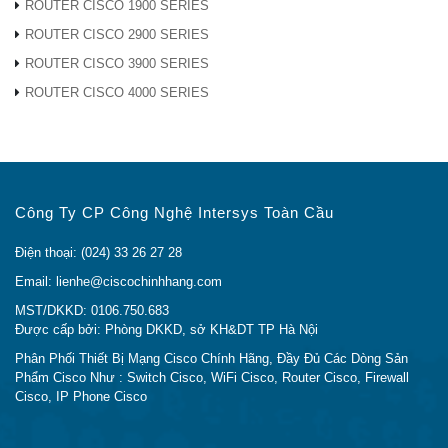
SSID
Đúng
ROUTER CISCO 1900 SERIES
truyền
ROUTER CISCO 2900 SERIES
phát
ROUTER CISCO 3900 SERIES
ROUTER CISCO 4000 SERIES
Phát
Đúng
hiện
điểm
truy cập
giả mạo
Công Ty CP Công Nghệ Intersys Toàn Cầu
Điện thoại: (024) 33 26 27 28
Gắn kết và bảo mật vật lý
Email: lienhe@ciscochinhhang.com
MST/DKKD: 0106.750.683
Nhiều
Giá đỡ đi kèm để dễ dàng gắn trần hoặc
Được cấp bởi: Phòng DKKD, sở KH&DT TP Hà Nội
tùy
treo tường
Phân Phối Thiết Bị Mạng Cisco Chính Hãng, Đầy Đủ Các Dòng Sản
chọn
Phẩm Cisco Như : Switch Cisco, WiFi Cisco, Router Cisco, Firewall
gắn kết
Cisco, IP Phone Cisco
Khóa
Khe khóa Kensington