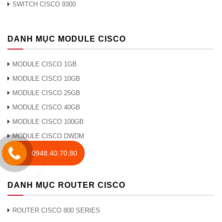
thức thời gian mạng (NTP), v.v.
SWITCH CISCO 9300
Lớp 2
VLANS dựa trên 802.1Q, 16 VLANS hoạt
động cộng với 1 VLAN quản lý
DANH MỤC MODULE CISCO
Bảo vệ
MODULE CISCO 1GB
MODULE CISCO 10GB
WPA /
Có, bao gồm xác thực Doanh nghiệp
MODULE CISCO 25GB
WPA2
MODULE CISCO 40GB
MODULE CISCO 100GB
Kiểm
Có, danh sách kiểm soát truy cập quản lý
MODULE CISCO DWDM
soát
(ACL) cộng với MAC ACL
MODULE CISCO CWDM
0948.40.70.80
truy cập
Quản lý
HTTPS
DANH MỤC ROUTER CISCO
an toàn
ROUTER CISCO 800 SERIES