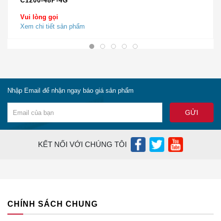
C1200-48P-4G
Cân
1,34 lb hoặc 0,607 kg
Vui lòng gọi
nặng
Xem chi tiết sản phẩm
Khả năng mạng
Hỗ trợ
Đúng
VLAN
Nhập Email để nhận ngay báo giá sản phẩm
Số
1 VLAN quản lý cộng với 16 VLAN cho
lượng
SSID
VLAN
KẾT NỐI VỚI CHÚNG TÔI
Hỗ trợ
Đúng
802.1X
CHÍNH SÁCH CHUNG
Ánh xạ
Đúng
SSID