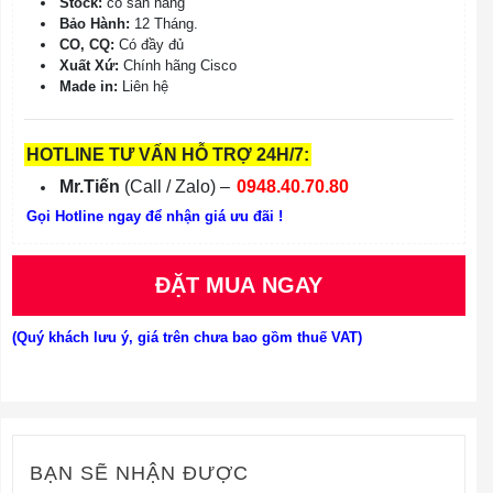
Stock:
có sẵn hàng
Bảo Hành:
12 Tháng.
CO, CQ:
Có đầy đủ
Xuất Xứ:
Chính hãng Cisco
Made in:
Liên hệ
HOTLINE TƯ VẤN HỖ TRỢ 24H/7:
Mr.Tiến
(Call / Zalo) –
0948.40.70.80
Gọi Hotline ngay để nhận giá ưu đãi !
ĐẶT MUA NGAY
(Quý khách lưu ý, giá trên chưa bao gồm thuế VAT)
BẠN SẼ NHẬN ĐƯỢC