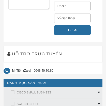
Thông số kỹ thuật cho Điểm truy cập không dây
Cisco WAP351-C-K9
Thông
Sự miêu tả
số kỹ
thuật
Tiêu
IEEE 802.11n, 802.11g, 802.11b, 802.3af,
HỖ TRỢ TRỰC TUYẾN
chuẩn
802.3u, 802.1X (xác thực bảo mật),
802.1Q (VLAN), 802.1D (Spanning Tree),
802.11i (bảo mật WPA2), 802.11e (QoS
Mr.Tiến (Zalo) - 0948.40.70.80
không dây), IPv4 (RFC 791), IPv6 (RFC
2460)
DANH MỤC SẢN PHẨM
CISCO SMALL BUSINESS
Loại
Loại 5e trở lên
cáp
SWITCH CISCO