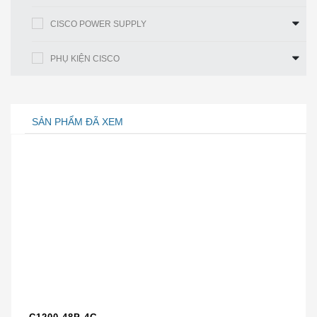
cấp
DC 48V / 1.25A bên ngoài (không bao
gồm)
CISCO POWER SUPPLY
PHỤ KIỆN CISCO
nút
Nút Reset, Bật / Tắt nguồn
Khóa
Khe cho khóa Kensington
khe
SẢN PHẨM ĐÃ XEM
cắm
Thông số vật lý
Kích
9.055 x 9.055 x 1.575 inch (230 x 230 x 40
thước
mm)
vật lý
(W x D
x H)