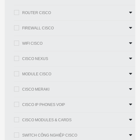
Ăng ten
Ăng ten bên trong được tối ưu hóa để lắp
ROUTER CISCO
đặt trên tường hoặc trần nhà
FIREWALL CISCO
Chỉ báo
Nguồn, WLAN, LAN
LED
WIFI CISCO
Hệ điều
Linux
CISCO NEXUS
hành
MODULE CISCO
Giao diện vật lý
CISCO MERAKI
Các
5 10/100/1000 Ethernet, với hỗ trợ 802.3af
CISCO IP PHONES VOIP
cổng
/ at PoE, Cổng nguồn cho bộ chuyển đổi
AC (không bao gồm)
CISCO MODULES & CARDS
Nguồn
802.3af / at PoE và bộ chuyển đổi nguồn
SWITCH CÔNG NGHIỆP CISCO