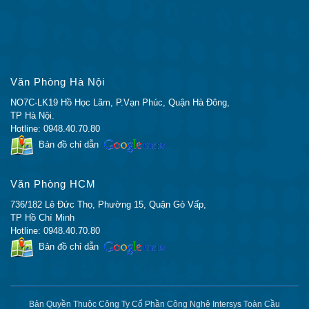
bảo mật
vật lý
Chất lượng dịch vụ
Văn Phòng Hà Nội
NO7C-LK19 Hồ Học Lãm, P.Vạn Phúc, Quận Hà Đông,
Chất
Đặc điểm kỹ thuật lưu lượng và đa
TP Hà Nội.
lượng
phương tiện Wi-Fi (WMM TSPEC), Chất
Hotline: 0948.40.70.80
dịch vụ
lượng ứng dụng khách
Bản đồ chỉ dẫn
(QoS)
Văn Phòng HCM
Hiệu suất
736/182 Lê Đức Thọ, Phường 15, Quận Gò Vấp,
TP Hồ Chí Minh
Hotline: 0948.40.70.80
Thông
Tốc độ dữ liệu lên đến 300 Mbps (thông
Bản đồ chỉ dẫn
lượng
lượng trong thế giới thực sẽ khác nhau)
không
dây
Bản Quyền Thuộc Công Ty Cổ Phần Công Nghệ Intersys Toàn Cầu