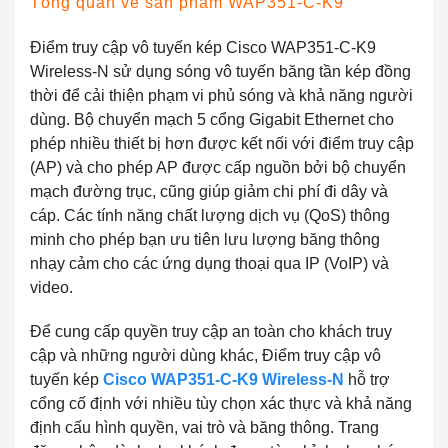
Tổng quan về sản phẩm WAP351-C-K9
Điểm truy cập vô tuyến kép Cisco WAP351-C-K9
Wireless-N sử dụng sóng vô tuyến băng tần kép đồng
thời để cải thiện phạm vi phủ sóng và khả năng người
dùng. Bộ chuyển mạch 5 cổng Gigabit Ethernet cho
phép nhiều thiết bị hơn được kết nối với điểm truy cập
(AP) và cho phép AP được cấp nguồn bởi bộ chuyển
mạch đường trục, cũng giúp giảm chi phí đi dây và
cáp. Các tính năng chất lượng dịch vụ (QoS) thông
minh cho phép bạn ưu tiên lưu lượng băng thông
nhạy cảm cho các ứng dụng thoại qua IP (VoIP) và
video.
Để cung cấp quyền truy cập an toàn cho khách truy
cập và những người dùng khác, Điểm truy cập vô
tuyến kép
Cisco WAP351-C-K9 Wireless-N
hỗ trợ
cổng cố định với nhiều tùy chọn xác thực và khả năng
định cấu hình quyền, vai trò và băng thông. Trang