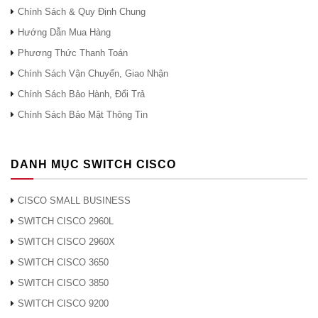
đến
Chính Sách & Quy Định Chung
VLAN
Hướng Dẫn Mua Hàng
Phương Thức Thanh Toán
Chọn
Đúng
Chính Sách Vận Chuyển, Giao Nhận
kênh tự
Chính Sách Bảo Hành, Đổi Trả
động
Chính Sách Bảo Mật Thông Tin
Cây
Đúng
kéo dài
DANH MỤC SWITCH CISCO
CISCO SMALL BUSINESS
Cân
Đúng
bằng tải
SWITCH CISCO 2960L
SWITCH CISCO 2960X
IPv6
Đúng
SWITCH CISCO 3650
SWITCH CISCO 3850
●
Hỗ trợ máy chủ IPv6
SWITCH CISCO 9200
●
IPv6 RADIUS, nhật ký hệ thống, Giao