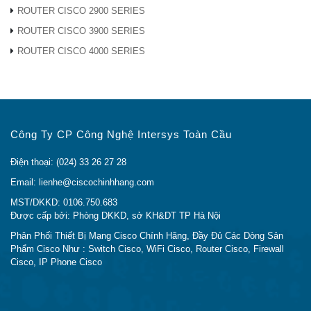
Điểm truy cập Wireless-N Cisco WAP131
ROUTER CISCO 2900 SERIES
ROUTER CISCO 3900 SERIES
ROUTER CISCO 4000 SERIES
Công suất phát tối đa
Độ nhạy máy thu
(dBm)
(dBm)
Mỗi chuỗi
Mỗi chuỗi
Công Ty CP Công Nghệ Intersys Toàn Cầu
2,4 GHz – 802.11b
Điện thoại: (024) 33 26 27 28
Email: lienhe@ciscochinhhang.com
1 Mb /
18,0 +/- 1,5
-93,0
MST/DKKD: 0106.750.683
giây
Được cấp bởi: Phòng DKKD, sở KH&DT TP Hà Nội
Phân Phối Thiết Bị Mạng Cisco Chính Hãng, Đầy Đủ Các Dòng Sản
Phẩm Cisco Như : Switch Cisco, WiFi Cisco, Router Cisco, Firewall
11 Mb /
18,0 +/- 1,5
-90.0
Cisco, IP Phone Cisco
giây
2,4 GHz – 802.11g