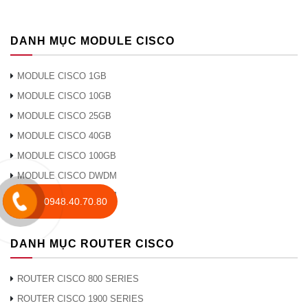
Nâng cấp
Có thể nâng cấp firmware thông
DANH MỤC MODULE CISCO
phần mềm
qua trình duyệt web, tệp cấu hình
web
đã nhập / xuất
MODULE CISCO 1GB
MODULE CISCO 10GB
Giao thức cấu
Máy khách DHCP
hình máy chủ
MODULE CISCO 25GB
động (DHCP)
MODULE CISCO 40GB
MODULE CISCO 100GB
Máy chủ IPv6
Đúng
MODULE CISCO DWDM
MODULE CISCO CWDM
0948.40.70.80
Chuyển
Không
hướng HTTP
DANH MỤC ROUTER CISCO
ROUTER CISCO 800 SERIES
ROUTER CISCO 1900 SERIES