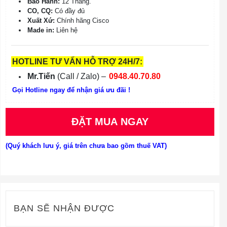
Bảo Hành:
12 Tháng.
CO, CQ:
Có đầy đủ
Xuất Xứ:
Chính hãng Cisco
Made in:
Liên hệ
HOTLINE TƯ VẤN HỖ TRỢ 24H/7:
Mr.Tiến
(Call / Zalo) –
0948.40.70.80
Gọi Hotline ngay để nhận giá ưu đãi !
ĐẶT MUA NGAY
(Quý khách lưu ý, giá trên chưa bao gồm thuế VAT)
BẠN SẼ NHẬN ĐƯỢC