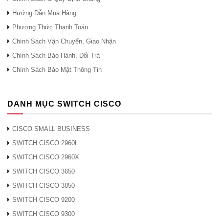
người dùng
để cấu hình dựa trên trình duyệt dễ
Hướng Dẫn Mua Hàng
web
dàng (HTTP / HTTPS)
Phương Thức Thanh Toán
Chính Sách Vận Chuyển, Giao Nhận
Sự quản lý
Chính Sách Bảo Hành, Đổi Trả
Chính Sách Bảo Mật Thông Tin
Các giao thức
Trình duyệt web, Giao thức quản lý
quản lý
mạng đơn giản (SNMP) v3,
Bonjour
DANH MỤC SWITCH CISCO
CISCO SMALL BUSINESS
Quản lý từ xa
Đúng
SWITCH CISCO 2960L
SWITCH CISCO 2960X
Ghi nhật ký sự
Nhật ký hệ thống cục bộ, từ xa,
kiện
cảnh báo qua email
SWITCH CISCO 3650
SWITCH CISCO 3850
Chẩn đoán
Ghi nhật ký và chụp gói tin
SWITCH CISCO 9200
mạng
SWITCH CISCO 9300