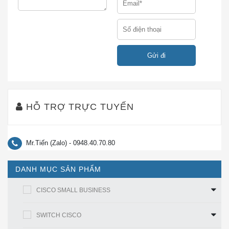
thiết lập và sử dụng, với cấu hình dựa trên trình hướng
dẫn trực quan giúp bạn thiết lập và chạy trong vài phút.
Thiết kế máy tính để bàn hấp dẫn với chân đế tích hợp
cho phép bạn đặt AP trên bàn làm việc theo chiều dọc
hoặc chiều ngang.
Để nâng cao độ tin cậy và bảo vệ thông tin doanh
nghiệp nhạy cảm, Điểm truy cập vô tuyến kép Cisco
Wireless-N hỗ trợ cả truy cập Wi-Fi được bảo vệ
HỖ TRỢ TRỰC TUYẾN
(WPA) Cá nhân và Doanh nghiệp, mã hóa tất cả các
đường truyền không dây của bạn bằng mã hóa mạnh
mẽ. Ngoài ra, xác thực 802.1 X RADIUS giúp ngăn
Mr.Tiến (Zalo) - 0948.40.70.80
người dùng trái phép.
DANH MỤC SẢN PHẨM
CISCO SMALL BUSINESS
SWITCH CISCO