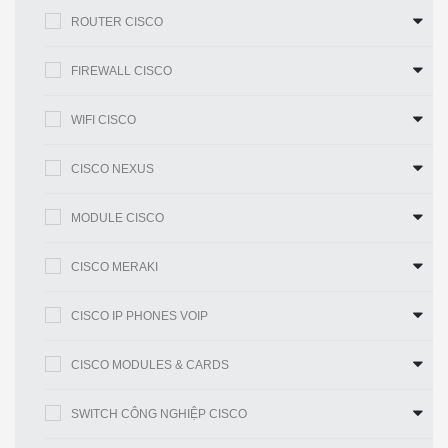
ROUTER CISCO
FIREWALL CISCO
WIFI CISCO
Bảo vệ
CISCO NEXUS
WPA và WPA2
Có, bao gồm xác thực Doanh
MODULE CISCO
nghiệp
CISCO MERAKI
Kiểm soát truy
Có, danh sách kiểm soát truy cập
cập
quản lý (ACL) cộng với MAC ACL
CISCO IP PHONES VOIP
CISCO MODULES & CARDS
Quản lý an
HTTPS
toàn
SWITCH CÔNG NGHIỆP CISCO