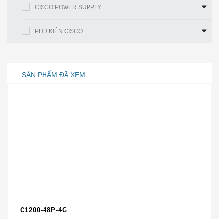
SSID truyền
Đúng
CISCO POWER SUPPLY
phát
PHỤ KIỆN CISCO
Phát hiện điểm
Không
truy cập giả
mạo
SẢN PHẨM ĐÃ XEM
Gắn kết và bảo mật vật lý
Tùy chọn gắn
Chỉ máy tính để bàn
kết
Khóa bảo mật
Khe khóa Kensington
vật lý
Chất lượng dịch vụ
C1200-48P-4G