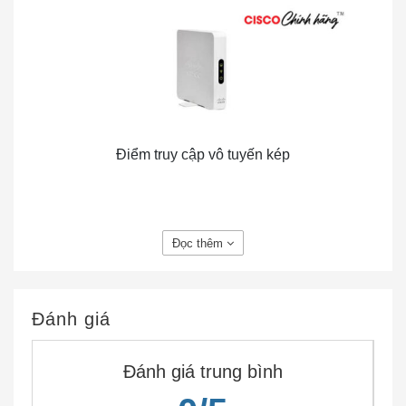
Điểm truy cập vô tuyến kép
Đọc thêm
Tổng quan về sản phẩm
Trong môi trường kinh doanh năng động ngày nay,
nhân viên đang trở nên cơ động và hợp tác hơn bao
Đánh giá
giờ hết. Để duy trì năng suất, họ cần quyền truy cập
đáng tin cậy, cấp doanh nghiệp vào các ứng dụng
Đánh giá trung bình
mạng trong toàn văn phòng. Điểm truy cập vô tuyến
®
kép Cisco
WAP131
Wireless-N cung cấp một cách