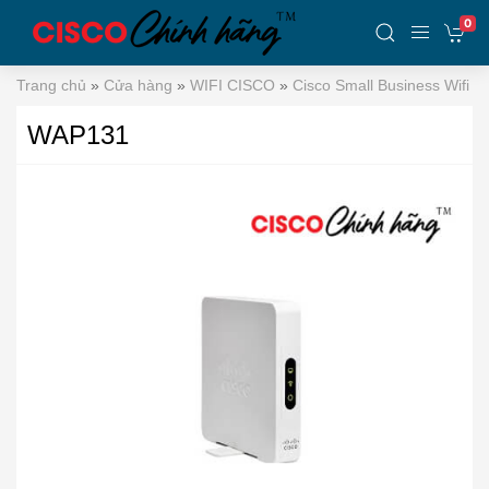
0
Trang chủ
»
Cửa hàng
»
WIFI CISCO
»
Cisco Small Business Wifi
»
WAP131