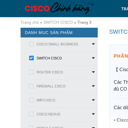
TR
Trang chủ
»
SWITCH CISCO
»
Trang 3
SWITC
DANH MỤC SẢN PHẨM
CISCO SMALL BUSINESS
PHÂN
SWITCH CISCO
【 Cisc
ROUTER CISCO
Các Th
FIREWALL CISCO
đủ CO
WIFI CISCO
Các d
CISCO NEXUS
•
Cisc