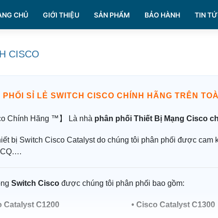
ANG CHỦ
GIỚI THIỆU
SẢN PHẨM
BẢO HÀNH
TIN TỨ
H CISCO
 PHỐI SỈ LẺ SWITCH CISCO CHÍNH HÃNG TRÊN TO
o Chính Hãng ™】 Là nhà
phân phối Thiết Bị Mạng Cisco c
iết bị Switch Cisco Catalyst do chúng tôi phân phối được cam 
 CQ….
òng
Switch Cisco
được chúng tôi phân phối bao gồm:
o Catalyst C1200
•
Cisco Catalyst C1300