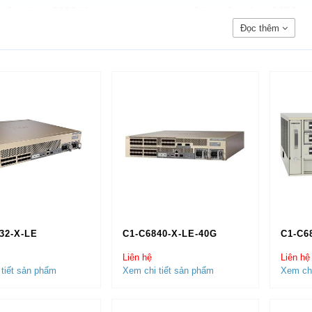
 Catalyst 2960-X
•
Cisco Catalyst 3650
Đọc thêm
co Catalyst 3850 •Cisco Catalyst 4500
co Catalyst 4900 •Cisco Catalyst 6500
co Catalyst 6800 •Cisco Catalyst 9200
co Catalyst 9300 •Cisco Catalyst 9400
co Catalyst 9500 •Cisco Catalyst 9600
H HÀNG CỦA CISCO CHÍNH HÃNG
32-X-LE
C1-C6840-X-LE-40G
C1-C6
co Chính Hãng
™】 là nhà phân phối
Thiết Bị Mạng Cisco C
Liên hệ
Liên hệ
thiết bị Switch Cisco Chính Hãng
được chúng tôi phân phối tr
tiết sản phẩm
Xem chi tiết sản phẩm
Xem chi
in tưởng và sử dụng tại hầu hết tất các trung tâm dữ liệu hàng
HONE, VTC, VTV, FPT, VDC, VINASAT, Cảng Hàng Không Nộ