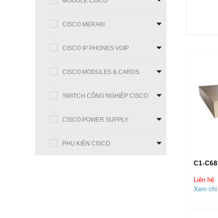
MODULE CISCO
•
Cisco
CISCO MERAKI
•Cis
CISCO IP PHONES VOIP
•Cis
•Cis
CISCO MODULES & CARDS
•Cis
SWITCH CÔNG NGHIỆP CISCO
•Cis
CISCO POWER SUPPLY
PHỤ KIỆN CISCO
KHÁC
C1-C68
【
Cis
Liên hệ
phẩm
Xem chi 
được t
MOBIP