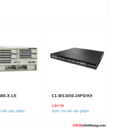
880-X-LE
C1-WS3650-24PD/K9
hính Hãng
uy tín hàng đầu tại Việt Nam. Các sản
Liên hệ
ên Toàn Quốc. Các sản phẩm của chúng tôi đã
 tiết sản phẩm
Xem chi tiết sản phẩm
 đầu trong nước như:
VNPT, VINAPHONE,
i Bài, Ngân Hàng An Bình, Ngân Hàng