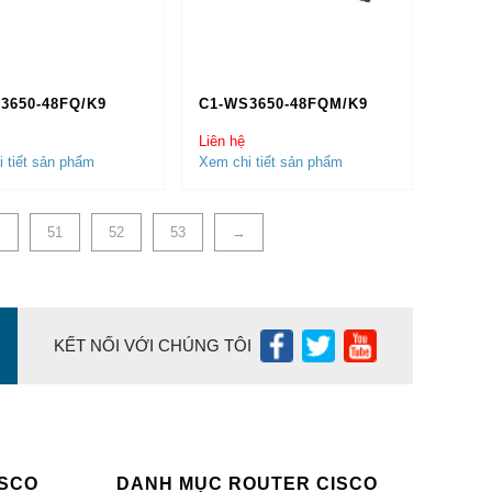
Cisco 10/100/1000 (1GB). hỗ trợ các loại module
3650-48FQ/K9
C1-WS3650-48FQM/K9
2 cổng quang, 16 cổng quang, 24 cổng quang, 36
Liên hệ
 tiết sản phẩm
Xem chi tiết sản phẩm
co LAN Lite, Switch LAN Base, Switch IP Lite,
…
51
52
53
→
O CQ, Packing List, Vận Đơn, Tờ Khai hải Quan…
KẾT NỐI VỚI CHÚNG TÔI
ảo Hành, Khuyến Mại của các sản phẩm
Cisco Việt
ặc
Liên Hệ Với Cisco
Chính Hãng
cho chúng tôi
ISCO
DANH MỤC ROUTER CISCO