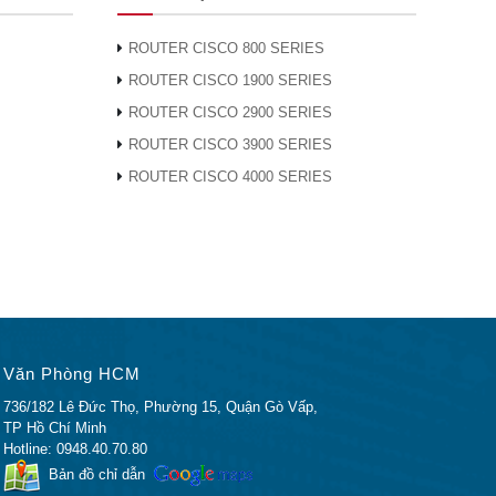
ROUTER CISCO 800 SERIES
ROUTER CISCO 1900 SERIES
Nội.
ROUTER CISCO 2900 SERIES
ROUTER CISCO 3900 SERIES
ROUTER CISCO 4000 SERIES
nh
Văn Phòng HCM
736/182 Lê Đức Thọ, Phường 15, Quận Gò Vấp,
TP Hồ Chí Minh
Hotline: 0948.40.70.80
Bản đồ chỉ dẫn