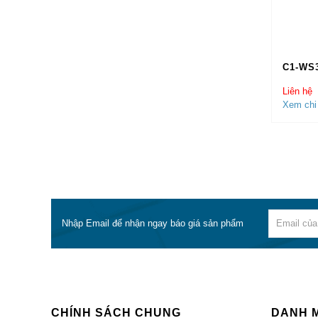
Switch
quang 
C1-WS
Switc
cổng q
Liên hệ
Xem chi 
Switc
Switch
Switch
Chúng 
cho dự
Nhập Email để nhận ngay báo giá sản phẩm
THÔNG
Để Nhậ
Nam
t
theo th
CHÍNH SÁCH CHUNG
DANH 