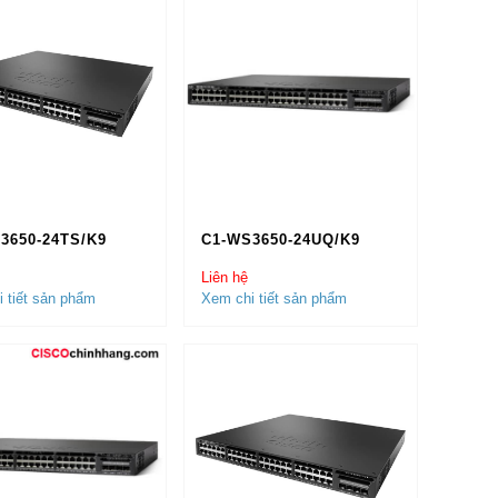
BANK, Ngân Hàng PVCOMBANK…
ử dụng tại các cơ quan của chính phủ như:
Bộ
ng, Tổng Cục An Ninh, Cục Kỹ Thuật Nghiệp Vụ,
uý khách hoàn toàn có thể yên tâm về chất lượng
3650-24TS/K9
C1-WS3650-24UQ/K9
Liên hệ
 tiết sản phẩm
Xem chi tiết sản phẩm
 dòng giá rẻ như
Cisco Combo
tới dòng cao cấp
Access switch
đến
Core Switch
.
ho khách hàng lựa chọn về số cổng kết nối: Switch
ort, Switch 48 port.