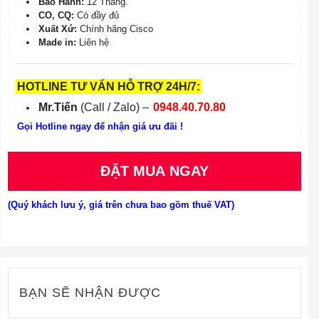
Bảo Hành:
12 Tháng.
CO, CQ:
Có đầy đủ
Xuất Xứ:
Chính hãng Cisco
Made in:
Liên hệ
HOTLINE TƯ VẤN HỖ TRỢ 24H/7:
Mr.Tiến
(Call / Zalo) –
0948.40.70.80
Gọi Hotline ngay để nhận giá ưu đãi !
ĐẶT MUA NGAY
(Quý khách lưu ý, giá trên chưa bao gồm thuế VAT)
BẠN SẼ NHẬN ĐƯỢC