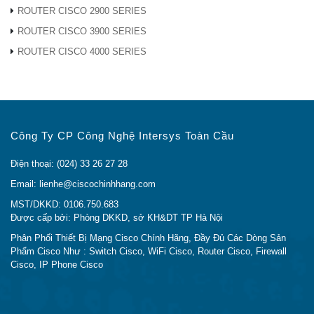
THÔNG TIN ĐẶT HÀNG C1-C6880-X-LE TẠI
ROUTER CISCO 2900 SERIES
CISCO CHÍNH HÃNG
ROUTER CISCO 3900 SERIES
ROUTER CISCO 4000 SERIES
Switch Cisco C1-C6880-X-LE
được chúng tôi phân
phối là hàng chính hãng, Mới 100%, đầy đủ CO CQ,
Packing List, Vận Đơn, Tờ Khai hải Quan… cho dự án
của quý khách. Mọi thiết bị
C1-C6880-X-LE
do chúng
tôi bán ra luôn đảm bảo có
đầy đủ gói dịch vụ bảo
Công Ty CP Công Nghệ Intersys Toàn Cầu
hành 12 tháng
như sau:
Điện thoại: (024) 33 26 27 28
C1-C6880-X-
Cisco Catalyst 6880-X Multi Rate Port
Email: lienhe@ciscochinhhang.com
LE
Card (XL Tables)
MST/DKKD: 0106.750.683
Được cấp bởi: Phòng DKKD, sở KH&DT TP Hà Nội
Để Nhận Thông Tin Hỗ Trợ Báo Giá Dự Án, Đặt Hàng,
Phân Phối Thiết Bị Mạng Cisco Chính Hãng, Đầy Đủ Các Dòng Sản
Giao Hàng, Bảo Hành, Khuyến Mại của các sản phẩm
Phẩm Cisco Như : Switch Cisco, WiFi Cisco, Router Cisco, Firewall
C1-C6880-X-LE Chính Hãng
Hãy đặt câu hỏi ở phần
Cisco, IP Phone Cisco
Live Chat
hoặc
Gọi ngay Hotline
cho chúng tôi để
được giải đáp.
hoặc Liên Hệ Ngay cho chúng tôi theo
thông tin sau: