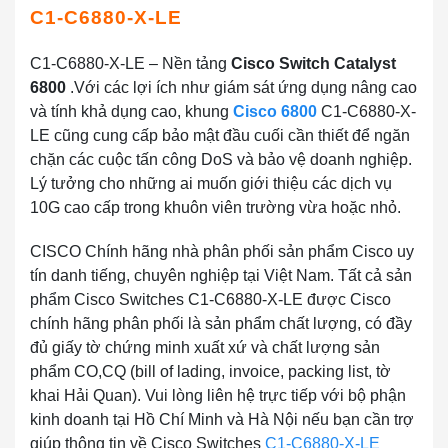
C1-C6880-X-LE
C1-C6880-X-LE – Nền tảng
Cisco Switch Catalyst
6800
.Với các lợi ích như giám sát ứng dụng nâng cao
và tính khả dụng cao, khung
Cisco 6800
C1-C6880-X-
LE cũng cung cấp bảo mật đầu cuối cần thiết để ngăn
chặn các cuộc tấn công DoS và bảo vệ doanh nghiệp.
Lý tưởng cho những ai muốn giới thiệu các dịch vụ
10G cao cấp trong khuôn viên trường vừa hoặc nhỏ.
CISCO Chính hãng nhà phân phối sản phẩm Cisco uy
tín danh tiếng, chuyên nghiệp tại Việt Nam. Tất cả sản
phẩm Cisco Switches C1-C6880-X-LE được Cisco
chính hãng phân phối là sản phẩm chất lượng, có đầy
đủ giấy tờ chứng minh xuất xứ và chất lượng sản
phẩm CO,CQ (bill of lading, invoice, packing list, tờ
khai Hải Quan). Vui lòng liên hệ trực tiếp với bộ phận
kinh doanh tại Hồ Chí Minh và Hà Nội nếu bạn cần trợ
giúp thông tin về Cisco Switches
C1-C6880-X-LE