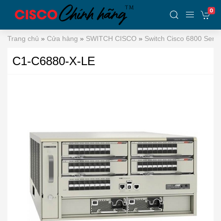
0
Trang chủ
»
Cửa hàng
»
SWITCH CISCO
»
Switch Cisco 6800 Serie
C1-C6880-X-LE