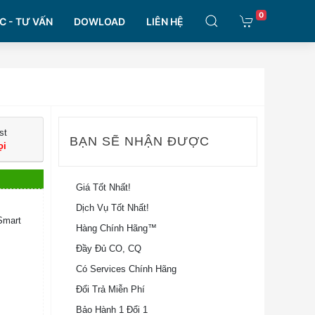
0
C - TƯ VẤN
DOWLOAD
LIÊN HỆ
st
BẠN SẼ NHẬN ĐƯỢC
ọi
Giá Tốt Nhất!
Dịch Vụ Tốt Nhất!
Smart
Hàng Chính Hãng™
Đầy Đủ CO, CQ
Có Services Chính Hãng
Đổi Trả Miễn Phí
Bảo Hành 1 Đổi 1