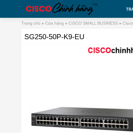
TR
Trang chủ
»
Cửa hàng
»
CISCO SMALL BUSINESS
»
Cisc
SG250-50P-K9-EU