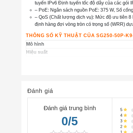
tuyến IPv6 Định tuyến tốc độ dây của các gói 
– PoE: Ngân sách nguồn PoE: 375 W, Số cổng 
– QoS (Chất lượng dịch vụ): Mức độ ưu tiên 8 
định hàng đợi vòng tròn có trọng số (WRR) dựa
THÔNG SỐ KỸ THUẬT CỦA SG250-50P-K9
Mô hình
Hiệu suất
Khả năng chuyển đổi và tốc độ chuyển tiếp
Khung jumbo
Đánh giá
Bảng MAC
Tổng số cổng hệ thống
Đánh giá trung bình
5
Cổng RJ-45
4
0/5
Cổng đường lên
3
2
Chuyển mạch lớp 2
1