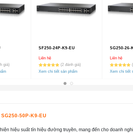
U
SF250-24P-K9-EU
SG250-26-
Liên hệ
Liên hệ
2
5.00
2
trên 5
5.00
1
trên 5
phẩm
Xem chi tiết sản phẩm
Xem chi tiết
dựa trên
dựa trên
đánh giá
đánh giá
SG250-50P-K9-EU
hiện hiệu suất tín hiệu đường truyền, mang đến cho doanh nghi