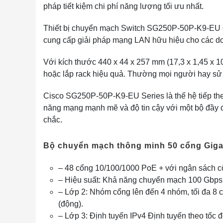
pháp tiết kiệm chi phí năng lượng tối ưu nhất.
Thiết bị chuyển mạch Switch SG250P-50P-K9-EU đư
cung cấp giải pháp mạng LAN hữu hiệu cho các d
Với kích thước 440 x 44 x 257 mm (17,3 x 1,45 x
hoặc lắp rack hiệu quả. Thường mọi người hay sử 
Cisco SG250P-50P-K9-EU Series là thế hệ tiếp the
năng mạng mạnh mẽ và độ tin cậy với một bộ đầy 
chắc.
Bộ chuyển mạch thông minh 50 cổng Gig
– 48 cổng 10/100/1000 PoE + với ngân sách cô
– Hiệu suất: Khả năng chuyển mạch 100 Gbps, 
– Lớp 2: Nhóm cổng lên đến 4 nhóm, tối đa 8 
(động).
– Lớp 3: Định tuyến IPv4 Định tuyến theo tốc độ