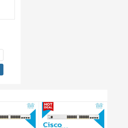
RSTP]),
LACP):
ng cử
16
ẻ
cho
 cho
và
 MAC đã