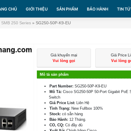
ANG CHỦ
GIỚI THIỆU
SẢN PHẨM
BẢO HÀNH
TIN TỨ
o SMB 250 Series
»
SG250-50P-K9-EU
Giá khuyến mại
Giá Price Li
Vui lòng gọi
Vui lòng g
Mô tả sản phẩm
Part Number:
SG250-50P-K9-EU
Mô Tả:
Cisco SG250-50P 50-Port Gigabit PoE 
Switch
Giá Price List:
Liên Hệ
Tình Trạng:
New Fullbox 100%
Stock:
có sẵn hàng
Bảo Hành:
12 Tháng.
CO, CQ:
Có đầy đủ
Xuất Xứ:
Chính hãng Cisco