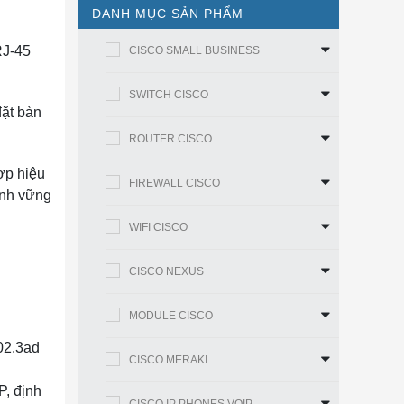
DANH MỤC SẢN PHẨM
RJ-45
CISCO SMALL BUSINESS
SWITCH CISCO
đặt bàn
ROUTER CISCO
ợp hiệu
FIREWALL CISCO
anh vững
WIFI CISCO
CISCO NEXUS
MODULE CISCO
02.3ad
CISCO MERAKI
P, định