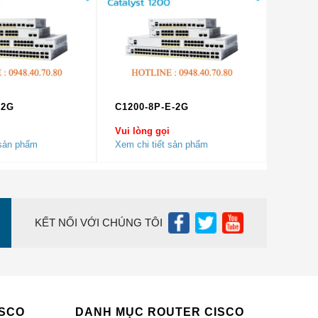
-2G
C1200-8P-E-2G
vụ khác
Vui lòng gọi
 sản phẩm
Xem chi tiết sản phẩm
v6 IP /
KẾT NỐI VỚI CHÚNG TÔI
 (kế
ổng tối
n sách
ISCO
DANH MỤC ROUTER CISCO