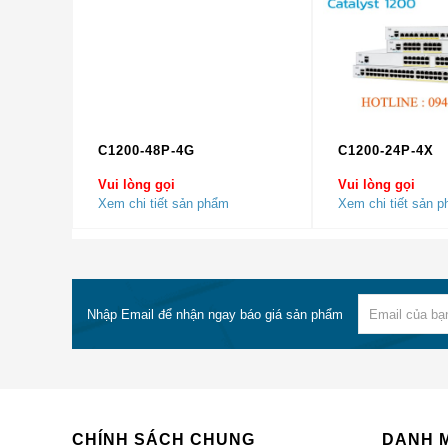
Kiểm soát bão
Phòng chống DoS
Chất lượng dịch vụ
Mức độ ưu tiên
C1200-48P-4G
C1200-24P-4X
Lập lịch trình
Vui lòng gọi
Vui lòng gọi
Xem chi tiết sản phẩm
Xem chi tiết sản 
Hạng dịch vụ
Giới hạn tỷ lệ
Cấp nguồn qua Ethernet
Nhập Email để nhận ngay báo giá sản phẩm
802.3af PoE hoặc 802.3at PoE + được phân phối
qua bất kỳ cổng mạng RJ-45 nào trong phạm vi
ngân sách điện năng được liệt kê
CHÍNH SÁCH CHUNG
DANH 