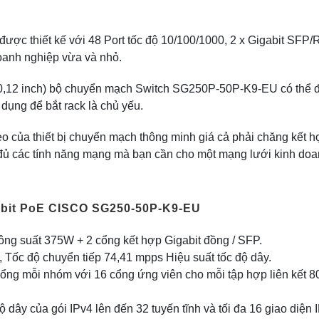
ợc thiết kế với 48 Port tốc độ 10/100/1000, 2 x Gigabit SFP/
oanh nghiệp vừa và nhỏ.
 10,12 inch) bộ chuyển mạch Switch SG250P-50P-K9-EU có thể 
dụng để bắt rack là chủ yếu.
o của thiết bị chuyển mạch thông minh giá cả phải chăng kết h
đủ các tính năng mạng mà bạn cần cho một mạng lưới kinh do
abit PoE CISCO SG250-50P-K9-EU
ng suất 375W + 2 cổng kết hợp Gigabit đồng / SFP.
Tốc độ chuyển tiếp 74,41 mpps Hiệu suất tốc độ dây.
cổng mỗi nhóm với 16 cổng ứng viên cho mỗi tập hợp liên kết 8
 dây của gói IPv4 lên đến 32 tuyến tĩnh và tối đa 16 giao diện I