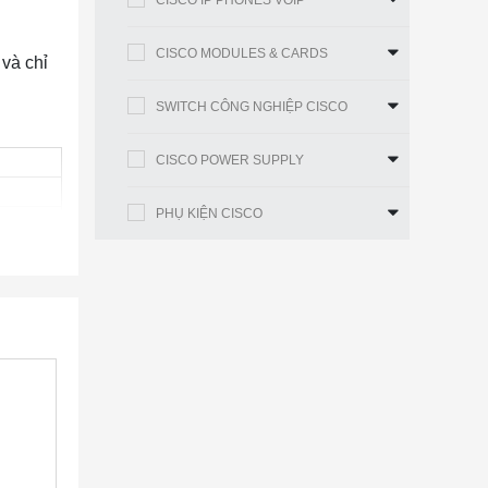
CISCO IP PHONES VOIP
CISCO MODULES & CARDS
và chỉ
SWITCH CÔNG NGHIỆP CISCO
CISCO POWER SUPPLY
PHỤ KIỆN CISCO
te):
100
ện
P)