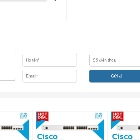
Hỗ trợ chuẩn 802.1d STP
Hội tụ nhanh bằng cách sử dụng 802.1w (Cây kéo dài nhanh [
được bật theo mặc định
Hỗ trợ Giao thức điều khiển tổng hợp liên kết IEEE 802.3ad (
Lên đến 4 nhóm, lên đến 8 cổng cho mỗi nhóm với 16 cổng ứ
viên cho mỗi tập hợp liên kết 802.3ad (động)
Hỗ trợ lên đến 256 VLAN đồng thời (trong số 4096 ID VLAN). 
VLAN được hỗ trợ trong các VLAN
dựa trên cổng SG200-08 và SG200-08P và 802.1Q dựa trên th
Lưu lượng thoại được tự động gán cho một VLAN dành riêng 
giọng nói và được xử lý bằng các mức QoS thích hợp
IGMP giới hạn lưu lượng đa hướng sử dụng nhiều băng thông
người yêu cầu; hỗ trợ 256 nhóm đa hướng (16 cho SG200-08 
SG200-08P)
Ngăn chặn HOL
802.1X: xác thực RADIUS, băm MD5
Khóa địa chỉ MAC vào các cổng và giới hạn số lượng địa chỉ