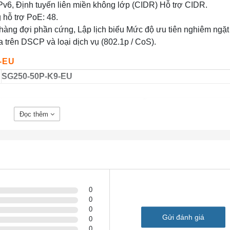
IPv6, Định tuyến liên miền không lớp (CIDR) Hỗ trợ CIDR.
hỗ trợ PoE: 48.
hàng đợi phần cứng, Lập lịch biểu Mức độ ưu tiên nghiêm ngặt 
 trên DSCP và loại dịch vụ (802.1p / CoS).
-EU
SG250-50P-K9-EU
Dung lượng tính bằng hàng triệu gói mỗi giây (mpps) (gói 64 by
Đọc thêm
74,41
Dung lượng chuyển mạch tính bằng Gigabit mỗi giây (Gbps): 
Kích thước khung hình lên đến 10 KB được hỗ trợ trên giao di
Ethernet 10/100 và Gigabit (9 KB cho SG200-08 và SG200-08
Lên đến 8.000 địa chỉ MAC
50 Gigabit Ethernet
0
48 Gigabit Ethernet
0
Kết hợp 2 Gigabit Ethernet
0
Gửi đánh giá
0
0