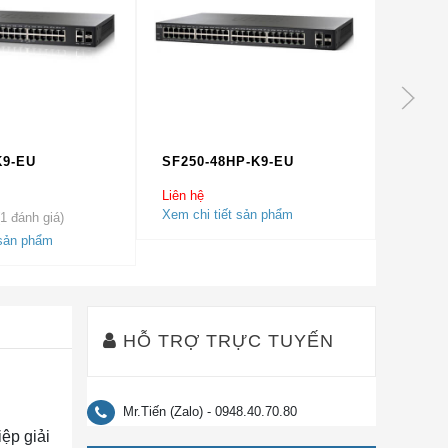
K9-EU
SF250-48HP-K9-EU
SG250
Liên hệ
Liên hệ
Xem chi tiết sản phẩm
1
5.00
1
trê
 sản phẩm
Xem chi
dựa trên
đánh gi
HỖ TRỢ TRỰC TUYẾN
Mr.Tiến (Zalo) - 0948.40.70.80
ệp giải