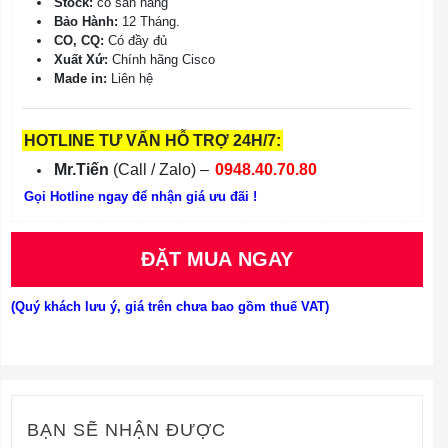
Stock:
có sẵn hàng
Bảo Hành:
12 Tháng.
CO, CQ:
Có đầy đủ
Xuất Xứ:
Chính hãng Cisco
Made in:
Liên hệ
HOTLINE TƯ VẤN HỖ TRỢ 24H/7:
Mr.Tiến
(Call / Zalo) –
0948.40.70.80
Gọi Hotline ngay để nhận giá ưu đãi !
ĐẶT MUA NGAY
(Quý khách lưu ý, giá trên chưa bao gồm thuế VAT)
BẠN SẼ NHẬN ĐƯỢC