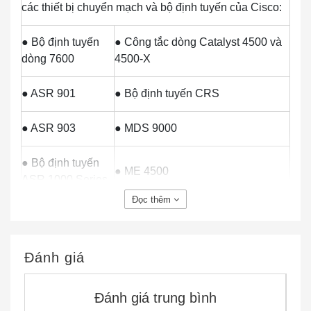
các thiết bị chuyển mạch và bộ định tuyến của Cisco:
● Bộ định tuyến
● Công tắc dòng Catalyst 4500 và
dòng 7600
4500-X
● ASR 901
● Bộ định tuyến CRS
● ASR 903
● MDS 9000
● Bộ định tuyến
● ME 4500
ASR 1000 Series
Đọc thêm
● Bộ định tuyến
● Bộ định tuyến ME 4900NCS
ASR 9000 Series
6000 Series
Đánh giá
● Bộ định tuyến
● Bộ chuyển mạch Nexus 2000,
dòng ASR 9000v
3000 và 4000 Series
Đánh giá trung bình