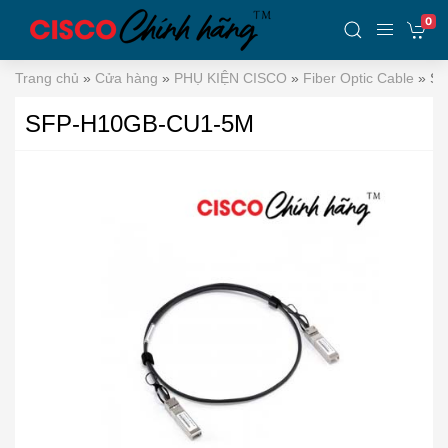
0
Trang chủ
»
Cửa hàng
»
PHỤ KIỆN CISCO
»
Fiber Optic Cable
»
SF
SFP-H10GB-CU1-5M