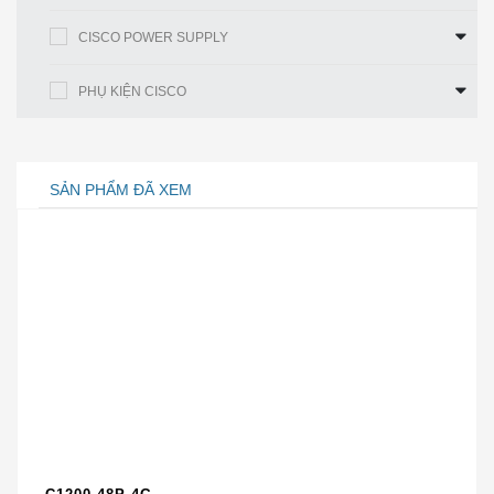
Đặc điểm kỹ thuật
SFP-H10GB-CU1-
CISCO POWER SUPPLY
5M
Đặc điểm kỹ thuật
SFP-
PHỤ KIỆN CISCO
H10GB-CU1-5M
Số sản phẩm
SFP-H10GB-CU1-5M
SẢN PHẨM ĐÃ XEM
Sự miêu tả
10GBASE-CU SFP + Cáp
1,5 mét, thụ động
Loại cáp
Cáp Twinax, thụ động, lắp
ráp cáp 30AWG
Khoảng cách cáp
1,5m
Mức tiêu thụ nguồn (W)
1