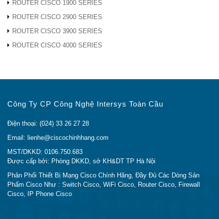
TRIỂN KHAI
ROUTER CISCO 1900 SERIES
ROUTER CISCO 2900 SERIES
Các sản phẩm
Phụ kiện Cisco
được chúng tôi phân
ROUTER CISCO 3900 SERIES
phối trên Toàn Quốc. Các sản phẩm của chúng tôi đã
ROUTER CISCO 4000 SERIES
được tin tưởng và sử dụng tại hầu hết tất các trung
tâm dữ liệu hàng đầu trong nước như:
VNPT,
VINAPHONE, MOBIPHONE, VTC, VTV, FPT,
VDC, VINASAT, Cảng Hàng Không Nội Bài, Ngân
Hàng An Bình, Ngân Hàng VIETCOMBANK, Ngân
Công Ty CP Công Nghệ Intersys Toàn Cầu
Hàng TECHCOMBANK, Ngân Hàng AGRIBANK,
Ngân Hàng PVCOMBANK…
Điện thoại: (024) 33 26 27 28
Email: lienhe@ciscochinhhang.com
Sản phẩm của chúng tôi còn được các đối tác tin
MST/DKKD: 0106.750.683
tưởng và đưa vào sử dụng tại các cơ quan của chính
Được cấp bởi: Phòng DKKD, sở KH&DT TP Hà Nội
phủ như:
Bộ Công An, Bộ Kế Hoạch và Đầu Tư, Bộ
Phân Phối Thiết Bị Mạng Cisco Chính Hãng, Đầy Đủ Các Dòng Sản
Thông Tin và Truyền Thông, Tổng Cục An Ninh,
Phẩm Cisco Như : Switch Cisco, WiFi Cisco, Router Cisco, Firewall
Cục Kỹ Thuật Nghiệp Vụ, Sở Công Thương An
Cisco, IP Phone Cisco
Giang…