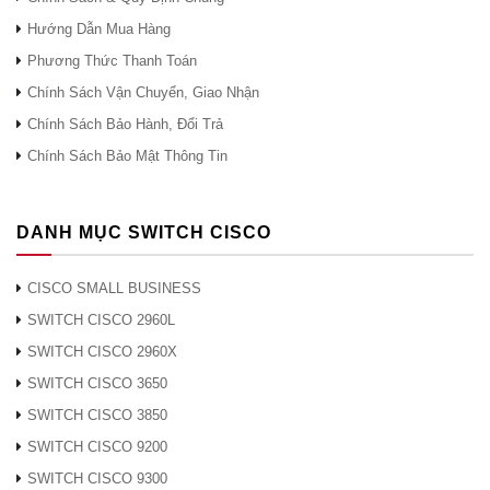
X
Hướng Dẫn Mua Hàng
62,5
500
220m
Phương Thức Thanh Toán
Chính Sách Vận Chuyển, Giao Nhận
Cisco
MMF
50,0
400
100m
Chính Sách Bảo Hành, Đổi Trả
SFP-
1310
10G-
SMF
50,0
500
220m
Chính Sách Bảo Mật Thông Tin
LRM
G.652
–
300m
DANH MỤC SWITCH CISCO
Cisco
SFP-
CISCO SMALL BUSINESS
10G-LR-
SWITCH CISCO 2960L
Sa
SWITCH CISCO 2960X
Cisco
SWITCH CISCO 3650
SFP-
1310
SMF
G.652
–
10km
SWITCH CISCO 3850
10G-LR
SWITCH CISCO 9200
Cisco
SWITCH CISCO 9300
SFP-