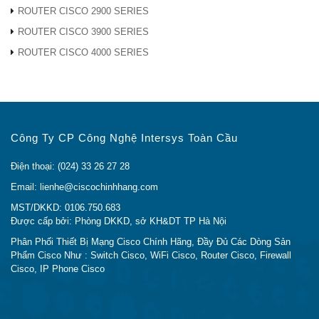
ROUTER CISCO 2900 SERIES
SFP-
10G-
ROUTER CISCO 3900 SERIES
*****
ZR
ROUTER CISCO 4000 SERIES
50,0
500 (OM2)
25m
Cisco
50,0
2000 (OM3)
100m
850
MMF
FET-10G
Công Ty CP Công Nghệ Intersys Toàn Cầu
50,0
4700 (OM4)
100m
Điện thoại: (024) 33 26 27 28
Cisco
Email: lienhe@ciscochinhhang.com
SFP-
1330
SMF
G.652
–
10km
MST/DKKD: 0106.750.683
10G-
Được cấp bởi: Phòng DKKD, sở KH&DT TP Hà Nội
BXD-I
Phân Phối Thiết Bị Mạng Cisco Chính Hãng, Đầy Đủ Các Dòng Sản
Cisco
Phẩm Cisco Như : Switch Cisco, WiFi Cisco, Router Cisco, Firewall
SFP-
Cisco, IP Phone Cisco
1270
SMF
G.652
–
10km
10G-
BXU-I
Cisco