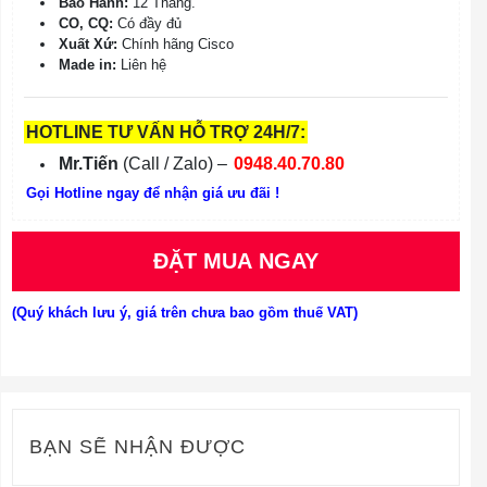
Bảo Hành:
12 Tháng.
CO, CQ:
Có đầy đủ
Xuất Xứ:
Chính hãng Cisco
Made in:
Liên hệ
HOTLINE TƯ VẤN HỖ TRỢ 24H/7:
Mr.Tiến
(Call / Zalo) –
0948.40.70.80
Gọi Hotline ngay để nhận giá ưu đãi !
ĐẶT MUA NGAY
(Quý khách lưu ý, giá trên chưa bao gồm thuế VAT)
BẠN SẼ NHẬN ĐƯỢC