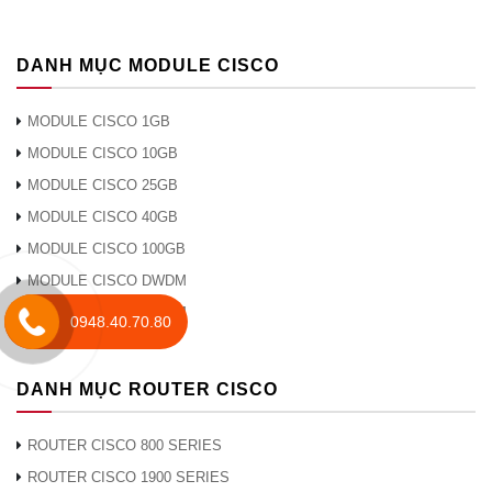
10G-LR-
X
DANH MỤC MODULE CISCO
Cisco
MODULE CISCO 1GB
SFP-
10G-ER-
MODULE CISCO 10GB
**** a
S
MODULE CISCO 25GB
**
1550
SMF
G.652
–
40km
MODULE CISCO 40GB
Cisco
MODULE CISCO 100GB
SFP-
10G-
MODULE CISCO DWDM
****
ER
MODULE CISCO CWDM
0948.40.70.80
Cisco
SFP-
DANH MỤC ROUTER CISCO
10G-ZR-
***** a
S
ROUTER CISCO 800 SERIES
1550
SMF
G.652
–
80km
ROUTER CISCO 1900 SERIES
Cisco