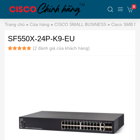
0
Trang chủ
»
Cửa hàng
»
CISCO SMALL BUSINESS
»
Cisco SMB 55
SF550X-24P-K9-EU
(
2
đánh giá của khách hàng)
5.00
2
trên 5
dựa trên
đánh giá