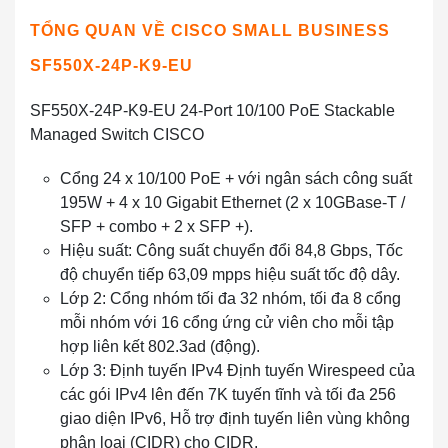
TỔNG QUAN VỀ CISCO SMALL BUSINESS
SF550X-24P-K9-EU
SF550X-24P-K9-EU 24-Port 10/100 PoE Stackable
Managed Switch CISCO
Cổng 24 x 10/100 PoE + với ngân sách công suất
195W + 4 x 10 Gigabit Ethernet (2 x 10GBase-T /
SFP + combo + 2 x SFP +).
Hiệu suất: Công suất chuyển đổi 84,8 Gbps, Tốc
độ chuyển tiếp 63,09 mpps hiệu suất tốc độ dây.
Lớp 2: Cổng nhóm tối đa 32 nhóm, tối đa 8 cổng
mỗi nhóm với 16 cổng ứng cử viên cho mỗi tập
hợp liên kết 802.3ad (động).
Lớp 3: Định tuyến IPv4 Định tuyến Wirespeed của
các gói IPv4 lên đến 7K tuyến tĩnh và tối đa 256
giao diện IPv6, Hỗ trợ định tuyến liên vùng không
phân loại (CIDR) cho CIDR.