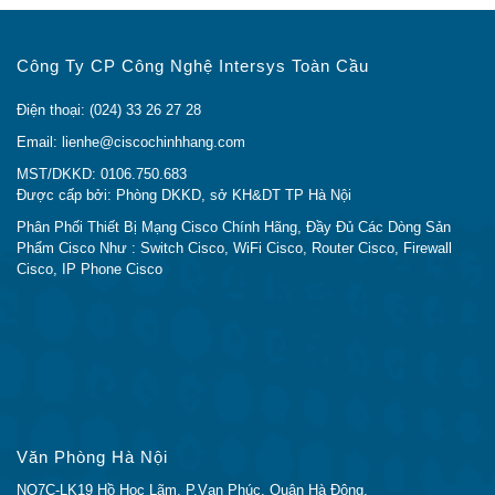
chung
(GARP)
Công Ty CP Công Nghệ Intersys Toàn Cầu
UDLD giám sát kết nối vật lý để phát
Phát hiện
hiện các liên kết một chiều do lỗi dây
Điện thoại: (024) 33 26 27 28
liên kết một
hoặc cáp / cổng không chính xác để
chiều
Email: lienhe@ciscochinhhang.com
ngăn chặn các vòng chuyển tiếp và làm
(UDLD)
MST/DKKD: 0106.750.683
đen lưu lượng trong mạng chuyển mạch
Được cấp bởi: Phòng DKKD, sở KH&DT TP Hà Nội
Chuyển tiếp
Phân Phối Thiết Bị Mạng Cisco Chính Hãng, Đầy Đủ Các Dòng Sản
giao thức
Phẩm Cisco Như : Switch Cisco, WiFi Cisco, Router Cisco, Firewall
cấu hình
Chuyển tiếp lưu lượng DHCP đến máy
Cisco, IP Phone Cisco
máy chủ
chủ DHCP trong các VLAN khác
động
nhau; hoạt động với DHCP Option 82
(DHCP) ở
lớp 2
Internet
Group
IGMP giới hạn lưu lượng đa hướng sử
Management
Văn Phòng Hà Nội
dụng nhiều băng thông cho người yêu
Protocol
NO7C-LK19 Hồ Học Lãm, P.Vạn Phúc, Quận Hà Đông,
cầu; hỗ trợ nhóm phát đa hướng 4K (đa