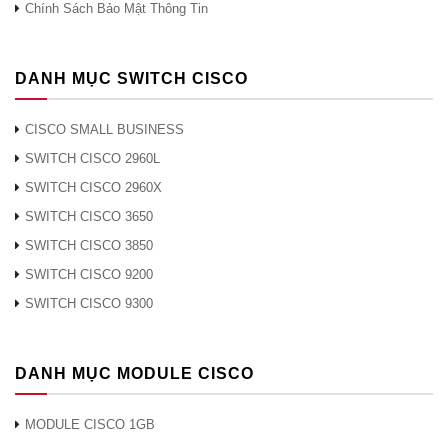
Chính Sách Bảo Mật Thông Tin
hợp liên kết 802.3ad (động)
Hỗ trợ đồng thời lên đến 4096 VLAN
dựa trên cổng và dựa trên thẻ 802.1Q
DANH MỤC SWITCH CISCO
VLAN dựa trên
MAC
CISCO SMALL BUSINESS
Quản lý VLAN
riêng VLAN Edge (PVE), còn được gọi
SWITCH CISCO 2960L
là cổng được bảo vệ, với nhiều liên kết
SWITCH CISCO 2960X
VLAN
lên
SWITCH CISCO 3650
Khách VLAN chưa được xác thực
SWITCH CISCO 3850
VLAN
SWITCH CISCO 9200
động VLAN phân bổ qua máy chủ
RADIUS cùng với xác thực máy khách
SWITCH CISCO 9300
802.1x
CPE VLAN
DANH MỤC MODULE CISCO
Lưu lượng thoại được tự động gán cho
một VLAN cụ thể bằng giọng nói và
được xử lý bằng các mức QoS thích
MODULE CISCO 1GB