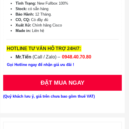
Tình Trạng:
New Fullbox 100%
Stock:
có sẵn hàng
Bảo Hành:
12 Tháng.
CO, CQ:
Có đầy đủ
Xuất Xứ:
Chính hãng Cisco
Made in:
Liên hệ
HOTLINE TƯ VẤN HỖ TRỢ 24H/7:
Mr.Tiến
(Call / Zalo) –
0948.40.70.80
Gọi Hotline ngay để nhận giá ưu đãi !
ĐẶT MUA NGAY
(Quý khách lưu ý, giá trên chưa bao gồm thuế VAT)