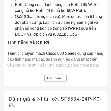
PoE: Công suất dành riêng cho PoE: 195 W, Số
cổng hỗ trợ PoE: 24 (8 hỗ trợ 60W PoE).
QoS (Chất lượng dịch vụ): Mức độ ưu tiên 8 hàng
đợi phần cứng, Lập lịch ưu tiên nghiêm ngặt và
phân bổ vòng tròn có trọng số (WRR) dựa trên
DSCP và lớp dịch vụ (802.1p / CoS).
Tính năng và ích lợi
Thiết bị chuyển mạch Cisco 500 Series cung cấp nâng
cấp tính năng mà các doanh nghiệp đang phát triển
yêu cầu cũng như các ứng dụng và công nghệ băng
thông cao yêu cầu.
Đọc thêm
Các thiết bị chuyển mạch này có thể cải thiện tính khả
dụng của các ứng dụng quan trọng, bảo vệ thông tin
doanh nghiệp của bạn và tối ưu hóa băng thông mạng
Đánh giá & Nhận xét
SF550X-24P-K9-
của bạn để cung cấp thông tin và ứng dụng hỗ trợ hiệu
EU
quả hơn. Công tắc cung cấp những lợi ích sau đây.