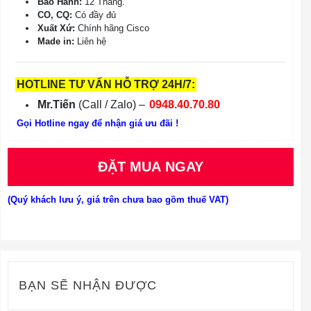
Bảo Hành:
12 Tháng.
CO, CQ:
Có đầy đủ
Xuất Xứ:
Chính hãng Cisco
Made in:
Liên hệ
HOTLINE TƯ VẤN HỖ TRỢ 24H/7:
Mr.Tiến
(Call / Zalo) –
0948.40.70.80
Gọi Hotline ngay để nhận giá ưu đãi !
ĐẶT MUA NGAY
(Quý khách lưu ý, giá trên chưa bao gồm thuế VAT)
BẠN SẼ NHẬN ĐƯỢC