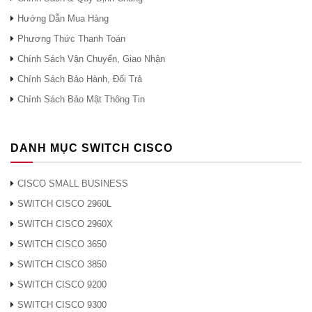
thức đường hầm lớp 2 (L2TP)
Hướng Dẫn Mua Hàng
Phương Thức Thanh Toán
WLAN
3×3 802.11ac Wave 2
Chính Sách Vận Chuyển, Giao Nhận
Bảo vệ
Chính Sách Bảo Hành, Đổi Trả
Chính Sách Bảo Mật Thông Tin
Bức tường
Tường lửa SPI
lửa
Chuyển tiếp và kích hoạt cổng
DANH MỤC SWITCH CISCO
Ngăn chặn từ chối dịch vụ (DoS)
CISCO SMALL BUSINESS
SWITCH CISCO 2960L
Kiểm soát
Danh sách kiểm soát truy cập IP
truy cập
SWITCH CISCO 2960X
SWITCH CISCO 3650
Quản lý an
HTTPS, độ phức tạp của tên người dùng
SWITCH CISCO 3850
toàn
/ mật khẩu
SWITCH CISCO 9200
Đặc quyền
Hai cấp độ truy cập: Quản trị viên và
SWITCH CISCO 9300