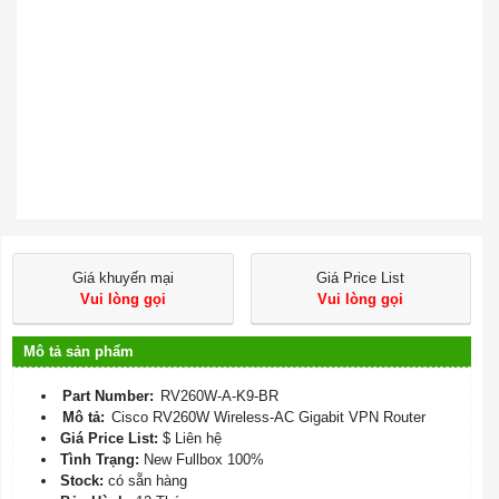
Giá khuyến mại
Giá Price List
Vui lòng gọi
Vui lòng gọi
Mô tả sản phẩm
Part Number:
RV260W-A-K9-BR
Mô tả:
Cisco RV260W Wireless-AC Gigabit VPN Router
Giá Price List:
$ Liên hệ
Tình Trạng:
New Fullbox 100%
Stock:
có sẵn hàng