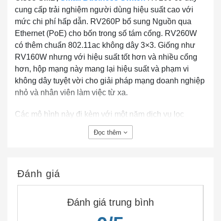
cung cấp trải nghiệm người dùng hiệu suất cao với
mức chi phí hấp dẫn. RV260P bổ sung Nguồn qua
Ethernet (PoE) cho bốn trong số tám cổng. RV260W
có thêm chuẩn 802.11ac không dây 3×3. Giống như
RV160W nhưng với hiệu suất tốt hơn và nhiều cổng
hơn, hộp mạng này mang lại hiệu suất và phạm vi
không dây tuyệt vời cho giải pháp mạng doanh nghiệp
nhỏ và nhân viên làm việc từ xa.
Các mô hình này đi kèm với một năm dịch vụ lọc
web. Tính năng này cung cấp khả năng phân loại các
Đọc thêm
loại trang web khác nhau ở các cấp độ khác nhau và
giúp người dùng doanh nghiệp của bạn tránh xa các
trang web có hại.
Đánh giá
Đánh giá trung bình