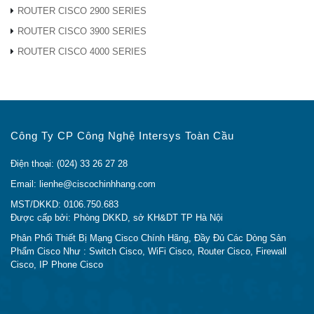
ROUTER CISCO 2900 SERIES
● Dịch địa chỉ mạng (NAT), Dịch địa chỉ
cổng (PAT)
ROUTER CISCO 3900 SERIES
● NAT một-một
ROUTER CISCO 4000 SERIES
● Quản lý cảng
● Phản chiếu cổng
● DMZ có thể định cấu hình phần mềm
cho bất kỳ địa chỉ IP LAN nào
◦ Cổng vào lớp ứng dụng của giao thức
Công Ty CP Công Nghệ Intersys Toàn Cầu
bắt đầu phiên (SIP) (ALG)
Điện thoại: (024) 33 26 27 28
Các giao
● Định tuyến tĩnh, proxy IGMP
thức định
● Định tuyến động
Email: lienhe@ciscochinhhang.com
tuyến
● Giao thức thông tin định tuyến (RIP)
MST/DKKD: 0106.750.683
v1 và v2
Được cấp bởi: Phòng DKKD, sở KH&DT TP Hà Nội
● RIP cho IPv6 (RIPng)
Phân Phối Thiết Bị Mạng Cisco Chính Hãng, Đầy Đủ Các Dòng Sản
◦ Định tuyến giữa các VLAN
Phẩm Cisco Như : Switch Cisco, WiFi Cisco, Router Cisco, Firewall
Cisco, IP Phone Cisco
Giao thức
Dịch địa chỉ cổng (PAT), Dịch cổng địa
NAT
chỉ mạng (NAPT)