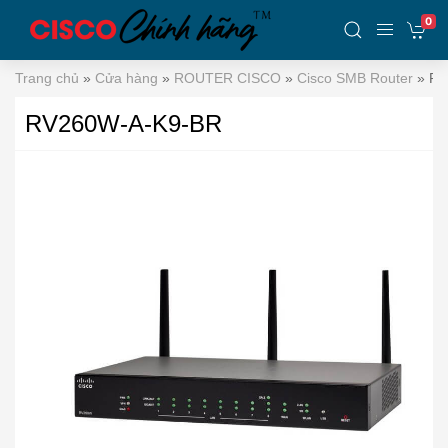
0
Trang chủ
»
Cửa hàng
»
ROUTER CISCO
»
Cisco SMB Router
»
RV
RV260W-A-K9-BR