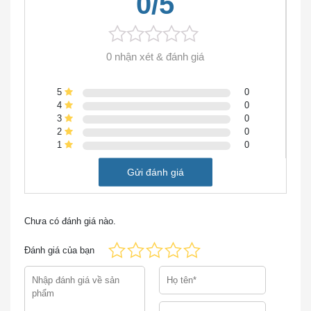
0/5
0 nhận xét & đánh giá
RV260W-A-K9-BR Cisco RV260W Wireless-AC
Gigabit VPN Router
5
0
4
0
Tính năng nổi bật / Sự khác biệt
3
0
2
0
Bộ định tuyến VPN Cisco Small Business RV260 là
1
0
kiểu máy hiệu suất cao kết hợp các tính năng cấp
Gửi đánh giá
doanh nghiệp với hiệu suất, bảo mật, độ tin cậy và giá
trị tổng thể ở một mức giá tuyệt vời. Chúng hoàn hảo
cho mạng doanh nghiệp nhỏ, doanh nghiệp nhỏ, chi
Chưa có đánh giá nào.
nhánh hoặc văn phòng nhỏ tại nhà.
Đánh giá của bạn
Giao diện người dùng đồ họa mới giúp bạn thiết lập
và chạy bộ định tuyến VPN của mình trong vài
phút. Doanh nghiệp của bạn sẽ tận hưởng kết nối
đáng tin cậy, bảo mật cao, minh bạch đến mức bạn có