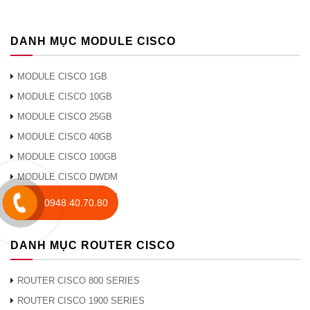
của người
khách
dùng
DANH MỤC MODULE CISCO
Mạng lưới
MODULE CISCO 1GB
Giao thức
● Máy chủ giao thức cấu hình máy chủ
MODULE CISCO 10GB
mạng
động (DHCP)
MODULE CISCO 25GB
● Giao thức điểm-điểm qua Ethernet
MODULE CISCO 40GB
(PPPoE)
● Giao thức đường hầm điểm-điểm
MODULE CISCO 100GB
(PPTP)
MODULE CISCO DWDM
◦ Giao thức đường hầm lớp 2 (L2TP)
MODULE CISCO CWDM
0948.40.70.80
● DNS proxy
● Tác nhân chuyển tiếp DHCP
● Giao thức quản lý nhóm Internet
DANH MỤC ROUTER CISCO
(IGMP) proxy và chuyển tiếp đa hướng
● Giao thức cây kéo dài nhanh (RSTP)
ROUTER CISCO 800 SERIES
● DNS động (DynDNS, No-IP,
ROUTER CISCO 1900 SERIES
ChangeIP)