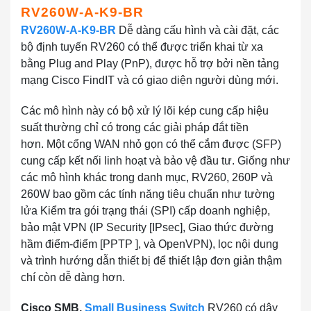
RV260W-A-K9-BR
RV260W-A-K9-BR
Dễ dàng cấu hình và cài đặt, các
bộ định tuyến RV260 có thể được triển khai từ xa
bằng Plug and Play (PnP), được hỗ trợ bởi nền tảng
mạng Cisco FindIT và có giao diện người dùng mới.
Các mô hình này có bộ xử lý lõi kép cung cấp hiệu
suất thường chỉ có trong các giải pháp đắt tiền
hơn. Một cổng WAN nhỏ gọn có thể cắm được (SFP)
cung cấp kết nối linh hoạt và bảo vệ đầu tư. Giống như
các mô hình khác trong danh mục, RV260, 260P và
260W bao gồm các tính năng tiêu chuẩn như tường
lửa Kiểm tra gói trạng thái (SPI) cấp doanh nghiệp,
bảo mật VPN (IP Security [IPsec], Giao thức đường
hầm điểm-điểm [PPTP ], và OpenVPN), lọc nội dung
và trình hướng dẫn thiết bị để thiết lập đơn giản thậm
chí còn dễ dàng hơn.
Cisco SMB,
Small Business Switch
RV260 có dây