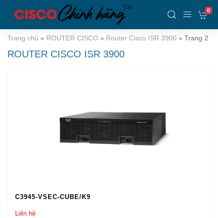
0
Trang chủ
»
ROUTER CISCO
»
Router Cisco ISR 3900
»
Trang 2
ROUTER CISCO ISR 3900
C3945-VSEC-CUBE/K9
Liên hệ