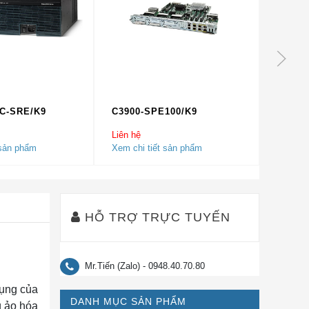
C-SRE/K9
C3900-SPE100/K9
C3945
Liên hệ
Liên hệ
 sản phẩm
Xem chi tiết sản phẩm
Xem chi
HỖ TRỢ TRỰC TUYẾN
Mr.Tiến (Zalo) - 0948.40.70.80
dụng của
DANH MỤC SẢN PHẨM
g ảo hóa