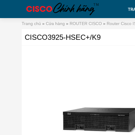
TR
Trang chủ
»
Cửa hàng
»
ROUTER CISCO
»
Router Cisco 
CISCO3925-HSEC+/K9