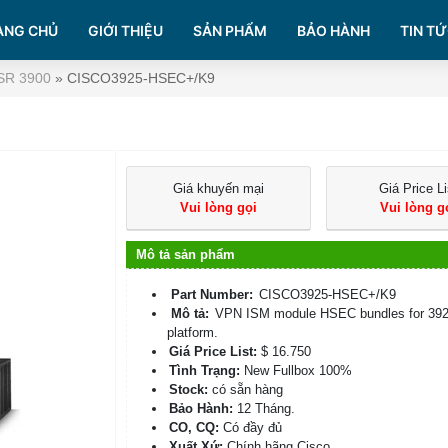
ANG CHỦ
GIỚI THIỆU
SẢN PHẨM
BẢO HÀNH
TIN TỨ
ISR 3900
»
CISCO3925-HSEC+/K9
Giá khuyến mại
Giá Price Li
Vui lòng gọi
Vui lòng g
Mô tả sản phẩm
Part Number:
CISCO3925-HSEC+/K9
Mô tả:
VPN ISM module HSEC bundles for 39
platform.
Giá Price List:
$ 16.750
Tình Trạng:
New Fullbox 100%
Stock:
có sẵn hàng
Bảo Hành:
12 Tháng.
CO, CQ:
Có đầy đủ
Xuất Xứ:
Chính hãng Cisco