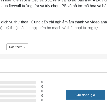
N toàn diện với IPSec và SSL VPN và hỗ trợ bảo mật WLAN c
qua firewall tường lửa và tùy chọn IPS và hỗ trợ mã hóa và b
à dịch vụ thư thoại. Cung cấp trải nghiệm âm thanh và video ana
iệu kỹ thuật số tích hợp trên bo mạch và thẻ thoại tương tự.
Đọc thêm
0
0
0
Gửi đánh giá
0
0