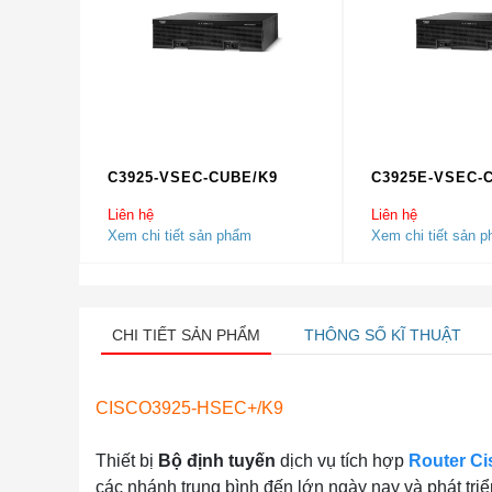
C3925-VSEC-CUBE/K9
C3925E-VSEC-
Liên hệ
Liên hệ
Xem chi tiết sản phẩm
Xem chi tiết sản 
CHI TIẾT SẢN PHẨM
THÔNG SỐ KĨ THUẬT
CISCO3925-HSEC+/K9
Thiết bị
Bộ định tuyến
dịch vụ tích hợp
Router Ci
các nhánh trung bình đến lớn ngày nay và phát tr