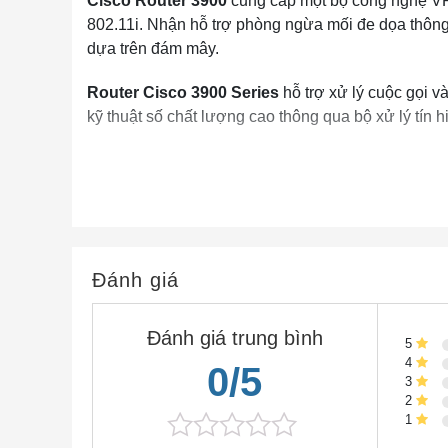
Cisco Router 3900
cung cấp một bộ công nghệ VP
802.11i. Nhận hỗ trợ phòng ngừa mối đe dọa thông 
dựa trên đám mây.
Router Cisco 3900 Series
hỗ trợ xử lý cuộc gọi v
kỹ thuật số chất lượng cao thông qua bộ xử lý tín h
Đánh giá
Đánh giá trung bình
5
4
0/5
3
2
1