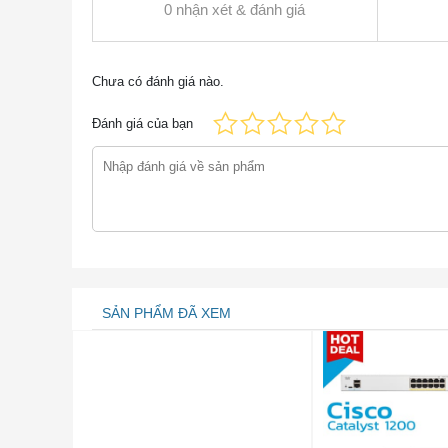
0 nhận xét & đánh giá
CISCO3925-HSEC+/K9 VPN IS
CISCO3925-HSEC+/K9 là Bộ định tuyến Cisco 39
Chưa có đánh giá nào.
Đánh giá của bạn
Thông số nhanh Router Cisco CISCO392
Bảng 1 hiển thị Thông số nhanh.
Mã sản phẩm
CISCO3925-HSEC
Gói
Mô-đun ISM VPN G
Mô-đun hiệu suất động cơ
w / SPE 100
Đơn vị Rack
3U
SẢN PHẨM ĐÃ XEM
Giao diện
3 cổng Ethernet 1
2 khe mô-đun dịch
4 khe cắm bộ xử lý
Khe cắm mở rộng
4 Khe cắm thẻ gia