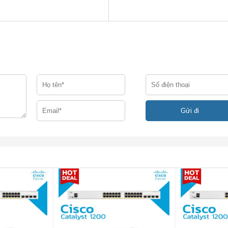
M module HSEC bundles for 3925 ISR platform.
00 với gói HSEC VPN ISM.
5-HSEC+/K9
+/K9
ói HSEC cho nền tảng 3925 ISR
0/100/1000 tích hợp với 2 cổng có khả năng kết nối RJ-45 hoặc
 vụ1 Khe cắm mô-đun dịch vụ nội bộ
 tín hiệu số (DSP) trên bo mạch chủ
o tiếp WAN tốc độ cao (EHWIC) nâng cao