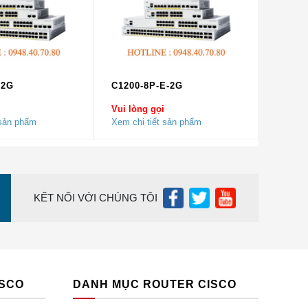
-2G
C1200-8P-E-2G
Vui lòng gọi
 sản phẩm
Xem chi tiết sản phẩm
c cấu
KẾT NỐI VỚI CHÚNG TÔI
g GE,
g GE,
ISCO
DANH MỤC ROUTER CISCO