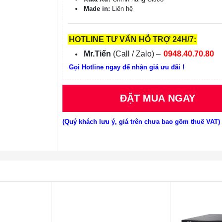
Made in:
Liên hệ
HOTLINE TƯ VẤN HỖ TRỢ 24H/7:
Mr.Tiến
(Call / Zalo) –
0948.40.70.80
Gọi Hotline ngay để nhận giá ưu đãi !
ĐẶT MUA NGAY
(Quý khách lưu ý, giá trên chưa bao gồm thuế VAT)