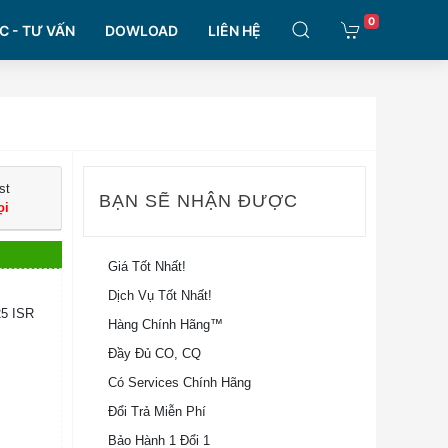
0
C - TƯ VẤN
DOWLOAD
LIÊN HỆ
st
BẠN SẼ NHẬN ĐƯỢC
ọi
Giá Tốt Nhất!
Dịch Vụ Tốt Nhất!
25 ISR
Hàng Chính Hãng™
Đầy Đủ CO, CQ
Có Services Chính Hãng
Đổi Trả Miễn Phí
Bảo Hành 1 Đổi 1