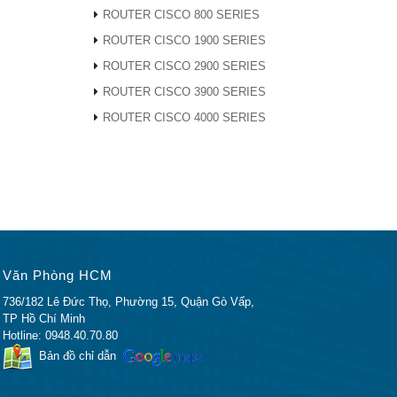
ROUTER CISCO 800 SERIES
co 1900
ROUTER CISCO 1900 SERIES
ROUTER CISCO 2900 SERIES
ROUTER CISCO 3900 SERIES
ROUTER CISCO 4000 SERIES
Văn Phòng HCM
736/182 Lê Đức Thọ, Phường 15, Quận Gò Vấp,
TP Hồ Chí Minh
Hotline: 0948.40.70.80
Bản đồ chỉ dẫn