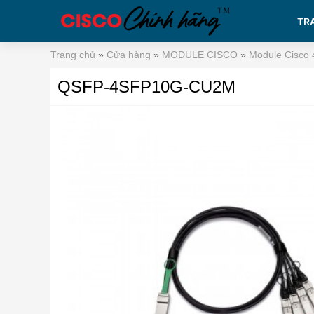
TR
Trang chủ
»
Cửa hàng
»
MODULE CISCO
»
Module Cisco 
QSFP-4SFP10G-CU2M