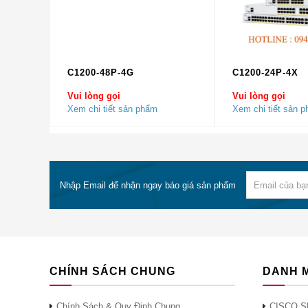
DWDM-SFP10G-xx.xx
Các mô-đun C
FET-10G
Bộ thu phát vả
C1200-48P-4G
C1200-24P-4X
Vui lòng gọi
Vui lòng gọi
10G SFP + Cáp đồng
SFP + Cáp đồng
Xem chi tiết sản phẩm
Xem chi tiết sản 
10G SFP + Cáp quang chủ động
SFP + Cáp qua
Nhập Email để nhận ngay báo giá sản phẩm
SFP-10G-SR-S
Mô-đun Cisco 
SFP-10G-LR-S
Mô-đun Cisco 
SFP-10G-ER-S
Mô-đun Cisco 
CHÍNH SÁCH CHUNG
DANH 
SFP-10G-ZR-S
Mô-đun Cisco 
Chính Sách & Quy Định Chung
CISCO S