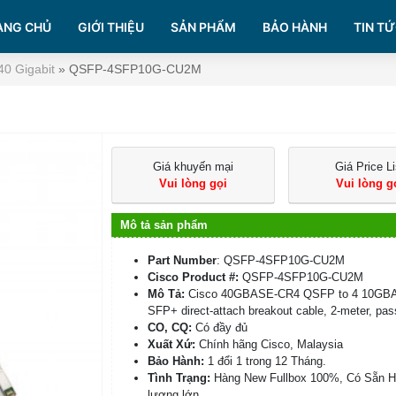
ANG CHỦ
GIỚI THIỆU
SẢN PHẨM
BẢO HÀNH
TIN TỨ
40 Gigabit
»
QSFP-4SFP10G-CU2M
Giá khuyến mại
Giá Price Li
Vui lòng gọi
Vui lòng g
Mô tả sản phẩm
Part Number
: QSFP-4SFP10G-CU2M
Cisco Product #:
QSFP-4SFP10G-CU2M
Mô Tả:
Cisco 40GBASE-CR4 QSFP to 4 10GB
SFP+ direct-attach breakout cable, 2-meter, pas
CO, CQ:
Có đầy đủ
Xuất Xứ:
Chính hãng Cisco, Malaysia
Bảo Hành:
1 đổi 1 trong 12 Tháng.
Tình Trạng:
Hàng New Fullbox 100%, Có Sẵn 
lượng lớn.