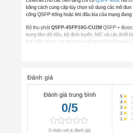
Ethernet cho các nền tảng chỉ có
QSFP 40G
. Nó c
bằng cách cung cấp tùy chọn sử dụng các mô đun 
cổng QSFP trống hoặc khi đầu kia của mạng đang c
Bộ thu phát
QSFP-4SFP10G-CU2M
QSFP + được l
trung tâm dữ liệu, bộ định tuyến, NIC và các thiết
tính hiệu năng cao Nó tương đương lý tưởng v
mức giá thấp hơn nhiều, cung cấp giải pháp quang
nhà phân phối và người dùng cuối trong cơ sở hạ 
Đặc trưng
QSFP-4SFP10G-CU2M
Đánh giá
• Công suất kênh cao: 40 Gbps trên mỗi bộ thu phá
Đánh giá trung bình
5
• Tốc độ truyền dữ liệu lên tới 10,3Gbps trên mỗi 
4
0/5
• Lên đến 100m liên kết trên OM3 MMF hoặc 150
3
• Laser VCSEL 4 kênh có độ tin cậy cao
2
1
• Có thể tráo đổi điện
• QSFP + MSA
0 nhận xét & đánh giá