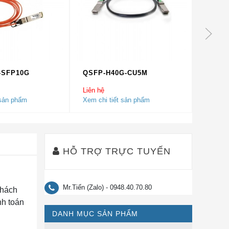
-SFP10G
QSFP-H40G-CU5M
CFP-4
Liên hệ
Liên hệ
 sản phẩm
Xem chi tiết sản phẩm
Xem chi
HỖ TRỢ TRỰC TUYẾN
Mr.Tiến (Zalo) - 0948.40.70.80
khách
nh toán
DANH MỤC SẢN PHẨM