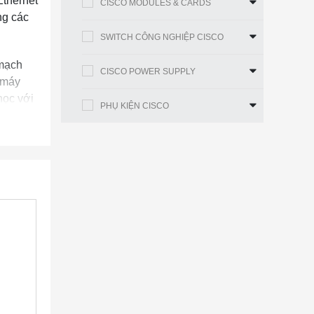
Ethernet
CISCO MODULES & CARDS
ng các
SWITCH CÔNG NGHIỆP CISCO
 mạch
CISCO POWER SUPPLY
à máy
ọc với
PHỤ KIỆN CISCO
 thống,