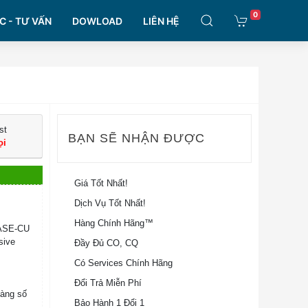
0
C - TƯ VẤN
DOWLOAD
LIÊN HỆ
st
BẠN SẼ NHẬN ĐƯỢC
ọi
Giá Tốt Nhất!
Dịch Vụ Tốt Nhất!
Hàng Chính Hãng™
ASE-CU
sive
Đầy Đủ CO, CQ
Có Services Chính Hãng
Đổi Trả Miễn Phí
Hàng số
Bảo Hành 1 Đổi 1