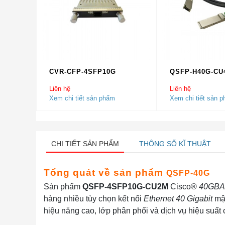
CVR-CFP-4SFP10G
QSFP-H40G-CU
Liên hệ
Liên hệ
Xem chi tiết sản phẩm
Xem chi tiết sản 
CHI TIẾT SẢN PHẨM
THÔNG SỐ KĨ THUẬT
Tổng quát về sản phẩm
QSFP-40G
Sản phẩm
QSFP-4SFP10G-CU2M
Cisco®
40GBA
hàng nhiều tùy chọn kết nối
Ethernet 40 Gigabit
mật
hiệu năng cao, lớp phân phối và dịch vụ hiệu suấ