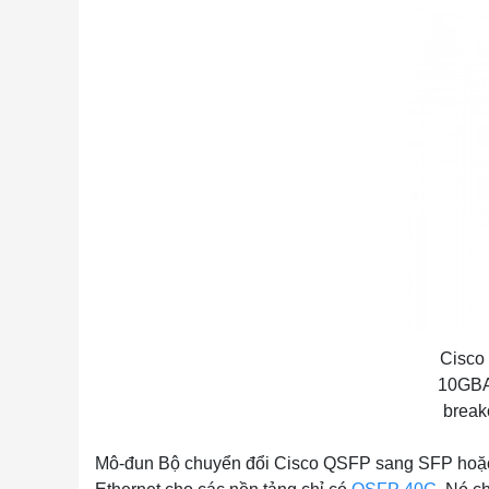
Cisco
10GBA
break
Mô-đun Bộ chuyển đổi Cisco QSFP sang SFP hoặc S