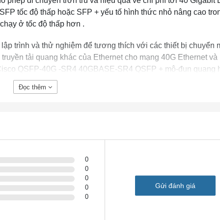
ho phép di chuyển trơn tru và hiệu quả về chi phí tới 40 Gigabit 
SFP tốc độ thấp hoặc SFP + yếu tố hình thức nhỏ nâng cao tro
hạy ở tốc độ thấp hơn .
ập trình và thử nghiệm để tương thích với các thiết bị chuyển
 bị truyền tải quang khác của Ethernet cho mạng 40G Ethernet v
ới Cisco QSFP-40G -SR4 40GBASE-SR4 QSFP + mô-đun quang h
 học 40G QSFP + tương thích đáng tin cậy cho nhà tích hợp hệ
Đọc thêm
tầng mạng trung tâm dữ liệu.
t
0
kênh
0
m trên OM4 MMF
0
Gửi đánh giá
0
0