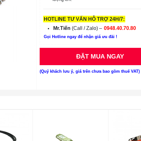
HOTLINE TƯ VẤN HỖ TRỢ 24H/7:
Mr.Tiến
(Call / Zalo) –
0948.40.70.80
Gọi Hotline ngay để nhận giá ưu đãi !
ĐẶT MUA NGAY
(Quý khách lưu ý, giá trên chưa bao gồm thuế VAT)