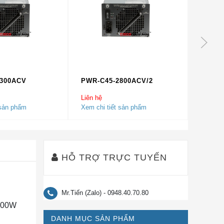
1300ACV
PWR-C45-2800ACV/2
PWR-C
Liên hệ
Liên hệ
 sản phẩm
Xem chi tiết sản phẩm
Xem chi
HỖ TRỢ TRỰC TUYẾN
Mr.Tiến (Zalo) - 0948.40.70.80
1000W
DANH MỤC SẢN PHẨM