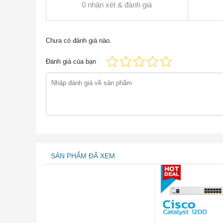
0 nhận xét & đánh giá
Thiết bị hỗ trợ
Bảng 2 cho thấy các thiết bị được hỗ trợ cho P
Chưa có đánh giá nào.
Mô hình
Sự miêu tả
Đánh giá của bạn
WS-C4503-E
Cat4500 E-Series 3
WS-C4503
Bộ chuyển mạch Cis
WS-C4506
Bộ chuyển mạch Cis
WS-C4506-E
Catalyst 4500 E-Ser
Bộ chuyển mạch Cis
WS-C4507R
Capable
WS-C4507R-E
Cat4500 E-Series 7
SẢN PHẨM ĐÃ XEM
WS-C4510R
Switch Cisco Cataly
WS-C4510R-E
Cat4500 E-Series 1
Khung gầm Catalys
WS-C4510R + E
phòng nguồn
So sánh PWR-C45-1000AC với các mặt hàng