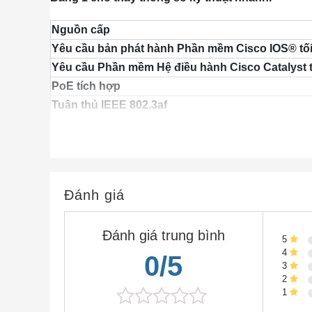
Nguồn cấp
Yêu cầu bản phát hành Phần mềm Cisco IOS® tối
Yêu cầu Phần mềm Hệ điều hành Cisco Catalyst t
PoE tích hợp
Tuân thủ IEEE 802.3af
Điện áp đầu vào
Dòng điện đầu vào (định mức)
Đánh giá
Đầu ra hiện tại (dữ liệu)
Đánh giá trung bình
5
Chế độ dự phòng công suất đầu ra (dữ liệu)
4
0/5
Chế độ kết hợp công suất đầu ra (dữ liệu)
3
Tản nhiệt
2
1
Thời gian chờ