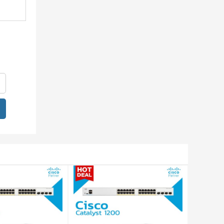
Red Sup
ble
t – Dự