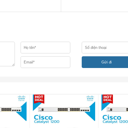
WR-C45-1000AC
-Slot Chassis, quạt, không ps
co Catalyst 4500 Chassis (3-Khe cắm), quạt, không có p / s
co Catalyst 4500 Chassis (6-Khe cắm), quạt, không có p / s
ies 6-Slot Chassis, quạt, không ps
co Catalyst 4500 Chassis (7-Khe cắm), quạt, không có p / s, 
-Slot Chassis, quạt, không ps, Red Sup Capable
st 4500 Chassis (10-Slot), quạt, không có p / s, Red Sup Capa
0-Slot Chassis, quạt, không ps, Red Sup Capable
t 4500E 10 khe cho 48Gbps / khe – Dự phòng động cơ giám sá
 tương tự