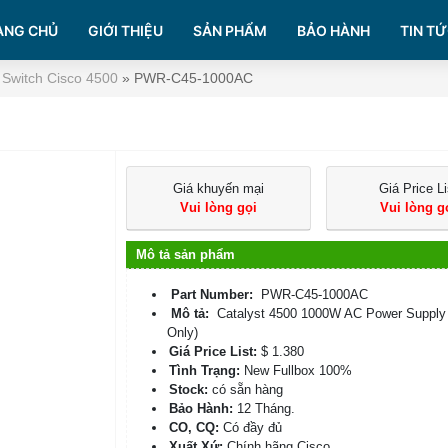
ANG CHỦ
GIỚI THIỆU
SẢN PHẨM
BẢO HÀNH
TIN TỨ
Switch Cisco 4500
»
PWR-C45-1000AC
Giá khuyến mại
Giá Price Li
Vui lòng gọi
Vui lòng g
Mô tả sản phẩm
Part Number:
PWR-C45-1000AC
Mô tả:
Catalyst 4500 1000W AC Power Supply
Only)
Giá Price List:
$ 1.380
Tình Trạng:
New Fullbox 100%
Stock:
có sẵn hàng
Bảo Hành:
12 Tháng.
CO, CQ:
Có đầy đủ
Xuất Xứ:
Chính hãng Cisco