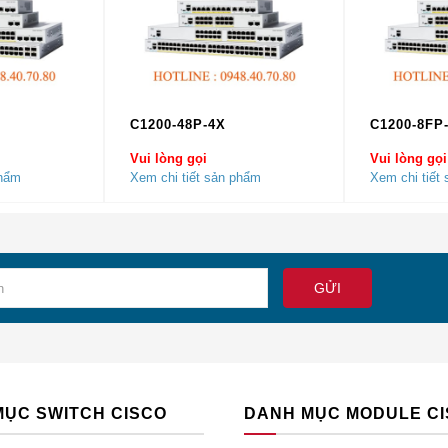
R-C45-1000AC
PWR-C45-1400AC
.1 (12c) EW
12,2 (18) EW
C1200-48P-4X
C1200-8FP
Vui lòng gọi
Vui lòng gọi
 (1)
–
phẩm
Xem chi tiết sản phẩm
Xem chi tiết
ng (chỉ dữ liệu)
Không (chỉ dữ liệu)
ông
Không
0 đến 240 VAC (± 10% cho toàn
100 đến 240 VAC (± 10% ch
)
dải)
vị một cái nhìn tổng quan nhất về những tính năng cũng như t
 . Hy vọng qua bài viết này, quý vị có thể đưa giá được lựa 
 sử của mình hay không để có thể quyết định việc mua sản ph
MỤC SWITCH CISCO
DANH MỤC MODULE C
. Do đó, khi mua các thiết bị cisco của chúng tôi, khách hàng lu
t. Hàng luôn có sẵn trong kho, đầy đủ CO CQ. đặc biệt chúng tôi c