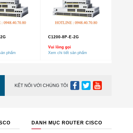
-2G
C1200-8P-E-2G
Vui lòng gọi
 sản phẩm
Xem chi tiết sản phẩm
o toàn
KẾT NỐI VỚI CHÚNG TÔI
hông số kỹ
chọn xem
ẩm.
ISCO
DANH MỤC ROUTER CISCO
ôn được
ó chính