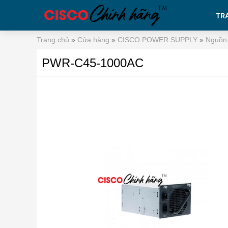
TR
Trang chủ
»
Cửa hàng
»
CISCO POWER SUPPLY
»
Nguồn 
PWR-C45-1000AC