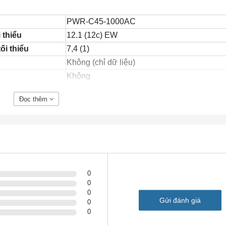
PWR-C45-1000AC
 thiểu
12.1 (12c) EW
ối thiểu
7,4 (1)
Không (chỉ dữ liệu)
Không
100 đến 240 VAC (± 10% cho toàn dải)
Đọc thêm
12A ở 100 VAC
5A ở 240 VAC
12V ở 83,4A
3,3V ở 12,5A
0
1000W + 40W
0
1667W
0
Gửi đánh giá
943 BTU / giờ
0
0
20 mili giây