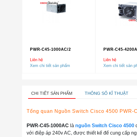
PWR-C45-1000AC/2
PWR-C45-4200
Liên hệ
Liên hệ
Xem chi tiết sản phẩm
Xem chi tiết sản 
CHI TIẾT SẢN PHẨM
THÔNG SỐ KĨ THUẬT
Tổng quan Nguồn Switch Cisco 4500 PWR-
PWR-C45-1000AC
là
nguồn Switch Ci
s
co 4500
c
với điệp áp 240v AC, được thiết kế để cung cấp n