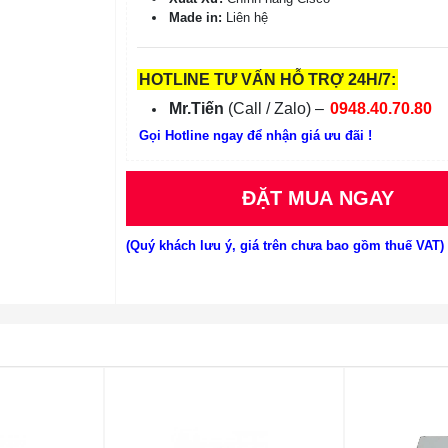
Made in:
Liên hệ
HOTLINE TƯ VẤN HỖ TRỢ 24H/7:
Mr.Tiến
(Call / Zalo) –
0948.40.70.80
Gọi Hotline ngay để nhận giá ưu đãi !
ĐẶT MUA NGAY
(Quý khách lưu ý, giá trên chưa bao gồm thuế VAT)