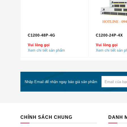
Bảng 3 cho thấy sự so sánh.
Nguồn cấp
PW
Yêu cầu bản phát hành Phần mềm Cisco
12
IOS® tối thiểu
C1200-48P-4G
C1200-24P-4X
Yêu cầu Phần mềm Hệ điều hành Cisco
Vui lòng gọi
Vui lòng gọi
7,4
Catalyst tối thiểu
Xem chi tiết sản phẩm
Xem chi tiết sản 
PoE tích hợp
Khô
Tuân thủ IEEE 802.3af
Kh
10
Điện áp đầu vào
dải
Nhập Email để nhận ngay báo giá sản phẩm
Kết Luận
Bài viết này,
Cisco Chính Hãng
đã cung cấp cho quý 
thuật chi tiết về Thiết Bị Mạng Cisco PWR-C45-1000AC
Nguồn Switch Cisco này có phù hợp nhất với nhu cầu
CHÍNH SÁCH CHUNG
DANH 
Ciscochinhang.com
là nhà
Phân Phối Cisco
giá rẻ
cam kết chất lượng sản phẩm tốt nhất và giá rẻ nhấ