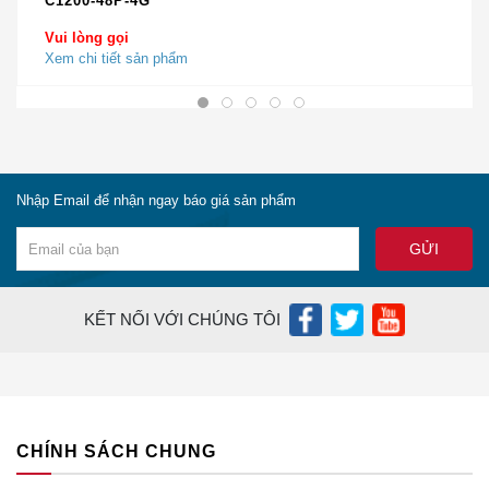
C1200-48P-4G
đứng giữa một ma trận thông tin không biết đâu là thông tin
đúng.
Vui lòng gọi
Xem chi tiết sản phẩm
Nắm được xu thế trên nên trong bài viết này, chúng tôi sẽ
chỉ cho bạn thông tin và cách nhận biết thế nào là một sản
phẩm PWR-C4-950WDC-R
chính hãng
trong phần dưới
đây.
Nhập Email để nhận ngay báo giá sản phẩm
TẠI SAO NÊN MUA PWR-C4-950WDC-R TẠI
CISCO CHÍNH HÃNG
KẾT NỐI VỚI CHÚNG TÔI
Bạn đang cần
mua PWR-C4-950WDC-R Chính
Hãng?
Bạn đang cần
tìm địa chỉ Bán PWR-C4-950WDC-R
Giá Rẻ Nhất?
Bạn đang cần
tìm địa chỉ Bán PWR-C4-950WDC-R
CHÍNH SÁCH CHUNG
Uy Tín tại Hà Nội và Sài Gòn?