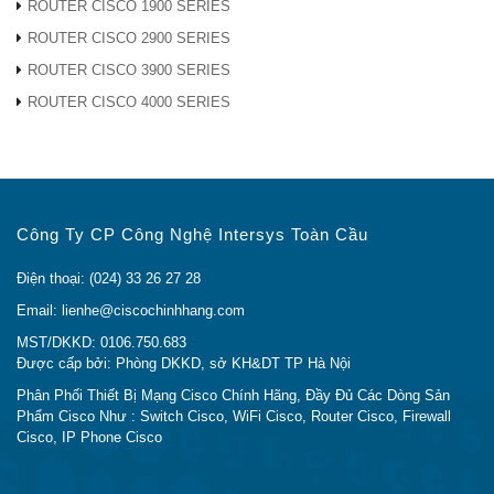
ROUTER CISCO 1900 SERIES
Giao hàng tận nơi trên toàn quốc
ROUTER CISCO 2900 SERIES
KHÁCH HÀNG VÀ NHỮNG DỰ ÁN ĐÃ TRIỂN
ROUTER CISCO 3900 SERIES
KHAI
ROUTER CISCO 4000 SERIES
Các sản phẩm nguồn switch
Cisco
được chúng tôi phân
phối trên Toàn Quốc. Các sản phẩm của chúng tôi đã được
tin tưởng và sử dụng tại hầu hết tất các trung tâm dữ liệu
hàng đầu trong nước như:
VNPT, VINAPHONE,
Công Ty CP Công Nghệ Intersys Toàn Cầu
MOBIPHONE, VTC, VTV, FPT, VDC, VINASAT, Cảng
Hàng Không Nội Bài, Ngân Hàng An Bình, Ngân Hàng
Điện thoại: (024) 33 26 27 28
VIETCOMBANK, Ngân Hàng TECHCOMBANK, Ngân
Email: lienhe@ciscochinhhang.com
Hàng AGRIBANK, Ngân Hàng PVCOMBANK…
MST/DKKD: 0106.750.683
Được cấp bởi: Phòng DKKD, sở KH&DT TP Hà Nội
Sản phẩm của chúng tôi còn được các đối tác tin tưởng và
Phân Phối Thiết Bị Mạng Cisco Chính Hãng, Đầy Đủ Các Dòng Sản
đưa vào sử dụng tại các cơ quan của chính phủ như:
Bộ
Phẩm Cisco Như : Switch Cisco, WiFi Cisco, Router Cisco, Firewall
Công An, Bộ Kế Hoạch và Đầu Tư, Bộ Thông Tin và
Cisco, IP Phone Cisco
Truyền Thông, Tổng Cục An Ninh, Cục Kỹ Thuật
Nghiệp Vụ, Sở Công Thương An Giang…