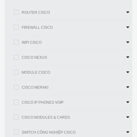
C9500-
Cisco Catalyst 9500 16-port 10G switch, NW
ROUTER CISCO
16X-A
Adv. License
FIREWALL CISCO
WIFI CISCO
CẦN THÔNG TIN BỔ XUNG VỀ PWR-C4-950WDC-R ?
CISCO NEXUS
Nếu bạn cần thêm bất cứ thông tin nào về sản phẩm
Cisco PWR-C4-950WDC-R?
MODULE CISCO
Hãy đặt câu hỏi ở phần
Live Chat
hoặc
Gọi ngay
Hotline
cho chúng tôi để được giải đáp
CISCO MERAKI
Hoặc bạn có thể gửi email về địa chỉ:
lienhe@ciscochinhhang.com
CISCO IP PHONES VOIP
CISCO MODULES & CARDS
CẢNH BÁO VỀ THIẾT BỊ CISCO KHÔNG RÕ
NGUỒN GỐC XUẤT XỨ TRÊN THỊ TRƯỜNG
SWITCH CÔNG NGHIỆP CISCO