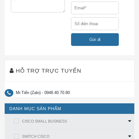
monitoring, Power on/off, reset sequencing. Điều này giúp
cho Bộ nguồn switch cisco PWR-C4-950WDC-R
hoạt
động tin cậy và ổn định hơn.
C9500-
Cisco Catalyst 9500 24-port 40G switch, NW
24Q-E
Ess. License
C9500-
Cisco Catalyst 9500 24-port 40G switch, NW
24Q-A
Adv. License
C9500-
Cisco Catalyst 9500 12-port 40G switch, NW
HỖ TRỢ TRỰC TUYẾN
12Q-E
Ess. License
C9500-
Cisco Catalyst 9500 12-port 40G switch, NW
12Q-A
Adv. License
Mr.Tiến (Zalo) - 0948.40.70.80
C9500-
Cisco Catalyst 9500 40-port 10G switch, NW
40X-E
Ess. License
DANH MỤC SẢN PHẨM
C9500-
Cisco Catalyst 9500 40-port 10G switch, NW
CISCO SMALL BUSINESS
40X-A
Adv. License
C9500-
Cisco Catalyst 9500 16-port 10G switch, NW
SWITCH CISCO
16X-E
Ess. License