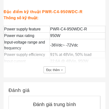
Đặc điểm kỹ thuật PWR-C4-950WDC-R
Thông số kỹ thuật:
Power supply feature
PWR-C4-950WDC-R
Power max rating
950W
Input-voltage range and
-36Vdc~ -72Vdc
frequency
Power supply efficiency
91% at 48Vin, 50% load
Input current
22.6A @ 48Vin, 950W
Output ratings
950W
Đọc thêm
Output holdup time
1ms
Power cord rating
DC 40A
C9500-24Q: 2900 BTU/hr
Đánh giá
C9500-12Q: 1536 BTU/hr
Đánh giá trung bình
C9500-40X with 10G