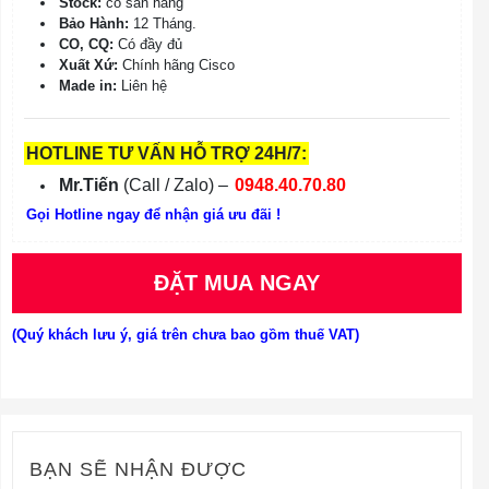
Stock:
có sẵn hàng
Bảo Hành:
12 Tháng.
CO, CQ:
Có đầy đủ
Xuất Xứ:
Chính hãng Cisco
Made in:
Liên hệ
HOTLINE TƯ VẤN HỖ TRỢ 24H/7:
Mr.Tiến
(Call / Zalo) –
0948.40.70.80
Gọi Hotline ngay để nhận giá ưu đãi !
ĐẶT MUA NGAY
(Quý khách lưu ý, giá trên chưa bao gồm thuế VAT)
BẠN SẼ NHẬN ĐƯỢC