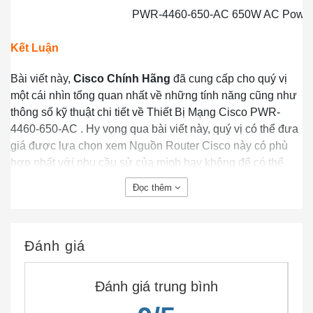
PWR-4460-650-AC 650W AC Power S
Kết Luận
Bài viết này,
Cisco Chính Hãng
đã cung cấp cho quý vị
một cái nhìn tổng quan nhất về những tính năng cũng như
thông số kỹ thuật chi tiết về Thiết Bị Mạng Cisco PWR-
4460-650-AC . Hy vọng qua bài viết này, quý vị có thể đưa
giá được lựa chọn xem Nguồn Router Cisco này có phù
hợp nhất với nhu cầu sử của mình hay không để có thể
quyết định việc mua sản phẩm.
Ciscochinhang.com
là
Đọc thêm
nhà
Phân Phối Cisco
giá rẻ. Do đó, khi mua các thiết bị
cisco của chúng tôi, khách hàng luôn được cam kết chất
lượng sản phẩm tốt nhất và giá rẻ nhất. Hàng luôn có sẵn
Đánh giá
trong kho, đầy đủ CO CQ. đặc biệt chúng tôi có chính sách
giá tốt hỗ trợ cho dự án!
Đánh giá trung bình
CẦN THÔNG TIN BỔ XUNG VỀ PWR-4460-650-AC ?