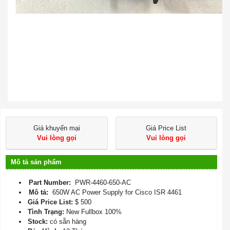
Giá khuyến mại
Giá Price List
Vui lòng gọi
Vui lòng gọi
Mô tả sản phẩm
Part Number:
PWR-4460-650-AC
Mô tả:
650W AC Power Supply for Cisco ISR 4461
Giá Price List:
$ 500
Tình Trạng:
New Fullbox 100%
Stock:
có sẵn hàng