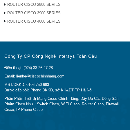
Tel: 024 33 26 27 28
ROUTER CISCO 2900 SERIES
Hotline: (Call/Zalo):
0948.40.70.80
ROUTER CISCO 3900 SERIES
Email:
lienhe@ciscochinhhang.com
ROUTER CISCO 4000 SERIES
>>> Địa Chỉ Mua Power Supply Cisco PWR-4460-
650-AC Tại Sài Gòn
Đ/c: 736/182 Lê Đức Thọ, Phường 15, Quận Gò Vấp, TP
Công Ty CP Công Nghệ Intersys Toàn Cầu
Hồ Chí Minh
Điện thoại: (024) 33 26 27 28
Tel: 024 33 26 27 28
Email: lienhe@ciscochinhhang.com
Hotline: (Call/Zalo):
0948.40.70.80
MST/DKKD: 0106.750.683
Email:
lienhe@ciscochinhhang.com
Được cấp bởi: Phòng DKKD, sở KH&DT TP Hà Nội
Phân Phối Thiết Bị Mạng Cisco Chính Hãng, Đầy Đủ Các Dòng Sản
Phẩm Cisco Như : Switch Cisco, WiFi Cisco, Router Cisco, Firewall
Cisco, IP Phone Cisco