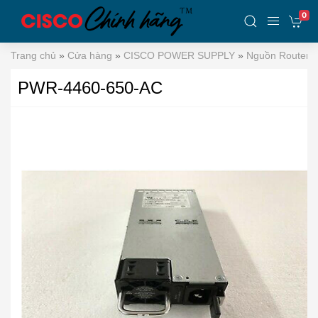
0
Trang chủ
»
Cửa hàng
»
CISCO POWER SUPPLY
»
Nguồn Router 
PWR-4460-650-AC