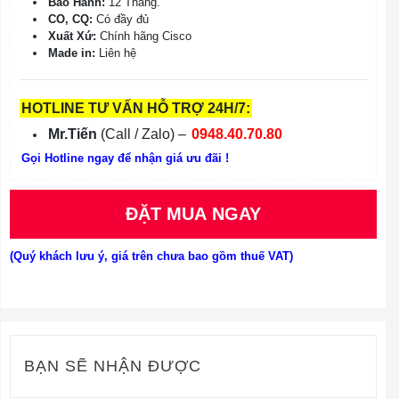
Bảo Hành:
12 Tháng.
CO, CQ:
Có đầy đủ
Xuất Xứ:
Chính hãng Cisco
Made in:
Liên hệ
HOTLINE TƯ VẤN HỖ TRỢ 24H/7:
Mr.Tiến
(Call / Zalo) –
0948.40.70.80
Gọi Hotline ngay để nhận giá ưu đãi !
ĐẶT MUA NGAY
(Quý khách lưu ý, giá trên chưa bao gồm thuế VAT)
BẠN SẼ NHẬN ĐƯỢC