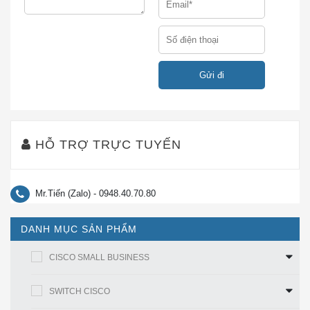
gốc xuất xứ.
Hiện nay, trên thị trường có rất nhiều đơn vị
bán PWR-
4460-650-AC
không phải là hàng chính hãng, không rõ
nguồn gốc xuất xứ thậm chí là bán hàng cũ những vẫn nói
với khách là hàng mới. không có các giấy tờ
CO, CQ
nên
nhiều khách hàng của chúng tôi sau khi mua phải loại
hàng này thì không thể nghiệm thu cho dự án. hoặc không
cung cấp được chứng chỉ CO, CQ mà khách hàng cuối
HỖ TRỢ TRỰC TUYẾN
yêu cầu. Sau đó đã phải quay trở lại để mua hàng tại
Cisco Chính Hãng
. Trong khi đó phần lớn khách hàng lại
không biết những thông tin trên. Có đi tìm hiểu thì như
Mr.Tiến (Zalo) - 0948.40.70.80
đứng giữa một ma trận thông tin không biết đâu là thông tin
đúng.
DANH MỤC SẢN PHẨM
Nắm được xu thế trên nên trong bài viết này, chúng tôi sẽ
CISCO SMALL BUSINESS
chỉ cho bạn thông tin và cách nhận biết thế nào là một sản
phẩm PWR-4460-650-AC
chính hãng
trong phần dưới
SWITCH CISCO
đây.