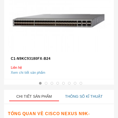
C1-N9KC93180FX-B24
Liên hệ
Xem chi tiết sản phẩm
CHI TIẾT SẢN PHẨM
THÔNG SỐ KĨ THUẬT
TỔNG QUAN VỀ
CISCO NEXUS N9K-