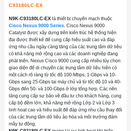
C93180LC-EX
N9K-C93180LC-EX
là thiết bị chuyển mạch thuộc
Cisco Nexus 9000 Series
. Cisco Nexus 9000
Catalyst được xây dựng trên kiến ​​trúc hệ thống hiện
đại được thiết kế để cung cấp hiệu suất cao và đáp
ứng nhu cầu ngày càng tăng của các trung tâm dữ liệu
có khả năng mở rộng cao và các doanh nghiệp đang
phát triển. Nexus Cisco 9000 cung cấp nhiều tùy chọn
giao diện để di chuyển các trung tâm dữ liệu hiện có
một cách rõ ràng từ tốc độ 100-Mbps, 1-Gbps và 10-
Gbps sang 25-Gbps tại máy chủ và từ tốc độ 10 và 40-
Gbps đến 50- và 100-Gbps ở lớp tổng hợp. Các nền
tảng cung cấp sự bảo vệ đầu tư cho khách hàng, cung
cấp bộ đệm lớn, khả năng mở rộng Lớp 2 và Lớp 3
linh hoạt cao và hiệu suất để đáp ứng nhu cầu thay đổi
của các trung tâm dữ liệu ảo hóa và môi trường đám
mây tự động.
N9K-C93180LC-EX
mang lại sự linh hoạt khi triển