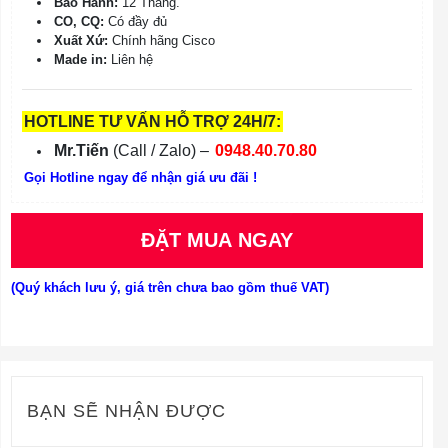
Bảo Hành:
12 Tháng.
CO, CQ:
Có đầy đủ
Xuất Xứ:
Chính hãng Cisco
Made in:
Liên hệ
HOTLINE TƯ VẤN HỖ TRỢ 24H/7:
Mr.Tiến
(Call / Zalo) –
0948.40.70.80
Gọi Hotline ngay để nhận giá ưu đãi !
ĐẶT MUA NGAY
(Quý khách lưu ý, giá trên chưa bao gồm thuế VAT)
BẠN SẼ NHẬN ĐƯỢC