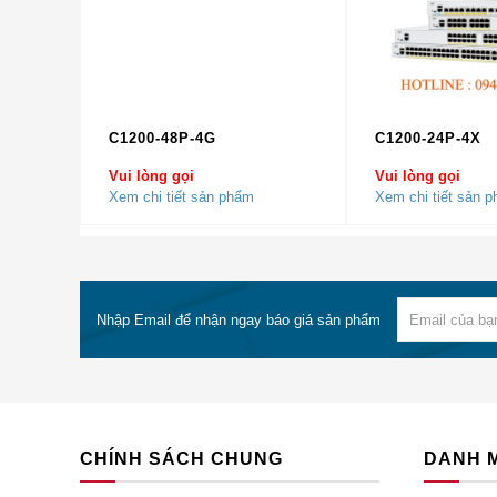
Dịch Vụ, Tư vấn Chuyên Nghiệp và Tận Tình.
Hõ Trợ Tư Vấn kỹ thuật hoàn toàn miễn phí c
Giao hàng nhanh trên Toàn Quốc, thời gian gia
Đổi trả miễn phí trong 7 ngày.
Cho mượn thiết bị tương đương trong quá trì
C1200-48P-4G
C1200-24P-4X
CAM KẾT CỦA CISCO CHÍNH HÃNG
Vui lòng gọi
Vui lòng gọi
Xem chi tiết sản phẩm
Xem chi tiết sản 
Hàng Chính Hãng 100%.
Giá Rẻ Nhất (hoàn tiền nếu có chỗ rẻ hơn)
Đổi trả miễn phí trong 7 ngày
Bảo Hành 12 Tháng
Nhập Email để nhận ngay báo giá sản phẩm
Bảo Hành Chính Hãng
Đầy Đủ CO, CQ (Bản Gốc)
CQ Cấp Trực Tiếp Cho End User
Có Thể Check Serial trên trang chủ Cisco
Giao Hàng siêu tốc trong 24 giờ
Giao hàng tận nơi trên toàn quốc
CHÍNH SÁCH CHUNG
DANH 
KHÁCH HÀNG VÀ NHỮNG DỰ ÁN ĐÃ TRIỂ