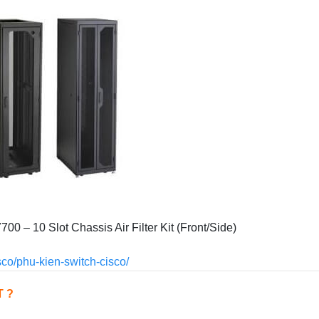
 – 10 Slot Chassis Air Filter Kit (Front/Side)
sco/phu-kien-switch-cisco/
T
?