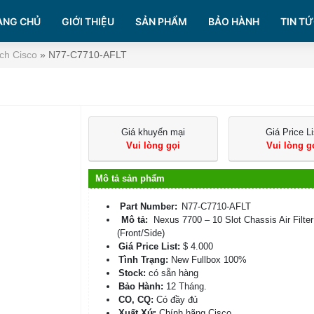
ANG CHỦ
GIỚI THIỆU
SẢN PHẨM
BẢO HÀNH
TIN TỨ
ch Cisco
»
N77-C7710-AFLT
Giá khuyến mại
Giá Price Li
Vui lòng gọi
Vui lòng g
Mô tả sản phẩm
Part Number:
N77-C7710-AFLT
Mô tả:
Nexus 7700 – 10 Slot Chassis Air Filter
(Front/Side)
Giá Price List:
$ 4.000
Tình Trạng:
New Fullbox 100%
Stock:
có sẵn hàng
Bảo Hành:
12 Tháng.
CO, CQ:
Có đầy đủ
Xuất Xứ:
Chính hãng Cisco