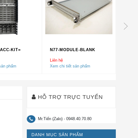
-ACC-KIT=
N77-MODULE-BLANK
STK-R
Liên hệ
Liên hệ
 sản phẩm
Xem chi tiết sản phẩm
Xem chi
HỖ TRỢ TRỰC TUYẾN
Mr.Tiến (Zalo) - 0948.40.70.80
DANH MỤC SẢN PHẨM