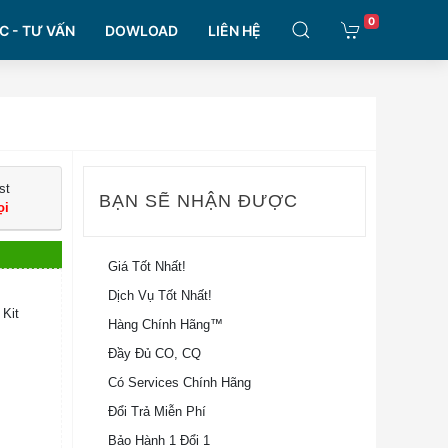
0
C - TƯ VẤN
DOWLOAD
LIÊN HỆ
st
BẠN SẼ NHẬN ĐƯỢC
ọi
Giá Tốt Nhất!
Dịch Vụ Tốt Nhất!
 Kit
Hàng Chính Hãng™
Đầy Đủ CO, CQ
Có Services Chính Hãng
Đổi Trả Miễn Phí
Bảo Hành 1 Đổi 1