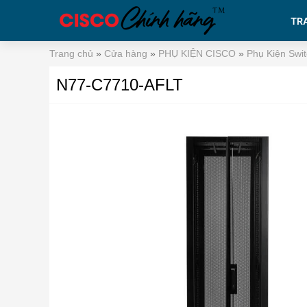
TR
Trang chủ
»
Cửa hàng
»
PHỤ KIỆN CISCO
»
Phụ Kiện Swit
N77-C7710-AFLT