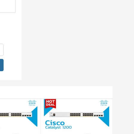
nhằm
àng một
am. Quý