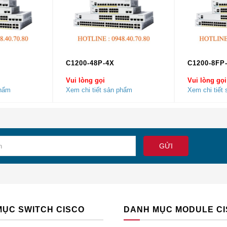
ủa đội ngũ nhân sự có hơn 10 năm kinh nghiệm.
o hàng chỉ trong 24h.
nh bảo hành
C1200-48P-4X
C1200-8FP
Vui lòng gọi
Vui lòng gọi
phẩm
Xem chi tiết sản phẩm
Xem chi tiết
MỤC SWITCH CISCO
DANH MỤC MODULE C
N KHAI