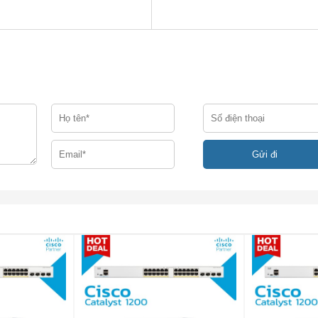
y.
CISCO CHÍNH HÃNG
ãng?
LT Giá Rẻ Nhất?
 Uy Tín tại Hà Nội và Sài Gòn?
của khách hàng, từ đó website
Cisco Chính Hãng
được ra đời 
ay với tất cả các khách hàng
.
Nhằm đem dến cho quý khách h
tại Hà Nội và Sài Gòn Uy Tín Nhất
với giá thành rẻ nhất!
AFLT Chính Hãng
tới quý khách với giá thành rẻ nhất Việt N
i văn phòng của chúng tôi tại Hà Nội và Sài Gòn.
hành rẻ nhất Việt Nam.