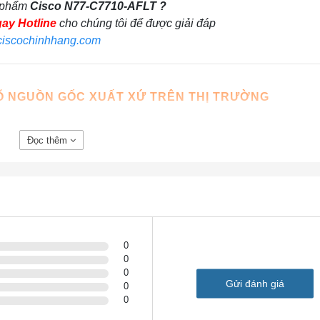
n phẩm
Cisco N77-C7710-AFLT ?
gay Hotline
cho chúng tôi để được giải đáp
ciscochinhhang.com
RÕ NGUỒN GỐC XUẤT XỨ TRÊN THỊ TRƯỜNG
iữa hàng chính hãng và hàng trôi nổi kém chất lượng nói chung và
Đọc thêm
710-AFLT
cũng không phải là ngoại lệ. nếu không được trang b
ó thể lựa chọn được sản phẩm chính hãng, rõ nguồn gốc xuất xứ
77-C7710-AFLT
không phải là hàng chính hãng, không rõ nguồ
 khách là hàng mới. không có các giấy tờ
CO, CQ
nên nhiều kh
y thì không thể nghiệm thu cho dự án. hoặc không cung cấp đư
0
 đó đã phải quay trở lại để mua hàng tại
Cisco Chính Hãng
.
0
ng tin trên. Có đi tìm hiểu thì như đứng giữa một ma trận thông
0
Gửi đánh giá
0
0
 tôi sẽ chỉ cho bạn thông tin và cách nhận biết thế nào là một 