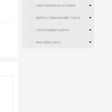
CISCO MODULES & CARDS
SWITCH CÔNG NGHIỆP CISCO
CISCO POWER SUPPLY
PHỤ KIỆN CISCO
 của
ị kiến
.
n gốc
ách
ợc
 Trong
 tin
sản phẩm