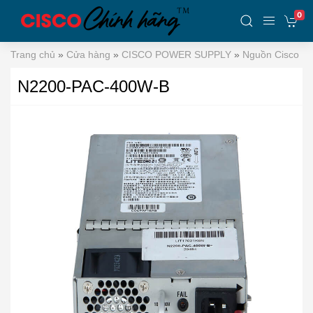
0
Trang chủ
»
Cửa hàng
»
CISCO POWER SUPPLY
»
Nguồn Cisco N
N2200-PAC-400W-B