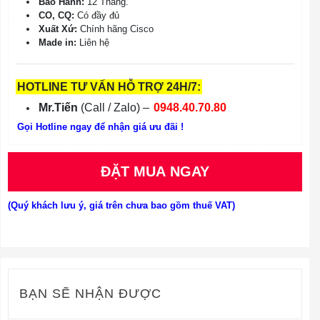
Bảo Hành:
12 Tháng.
CO, CQ:
Có đầy đủ
Xuất Xứ:
Chính hãng Cisco
Made in:
Liên hệ
HOTLINE TƯ VẤN HỖ TRỢ 24H/7:
Mr.Tiến
(Call / Zalo) –
0948.40.70.80
Gọi Hotline ngay để nhận giá ưu đãi !
ĐẶT MUA NGAY
(Quý khách lưu ý, giá trên chưa bao gồm thuế VAT)
BẠN SẼ NHẬN ĐƯỢC