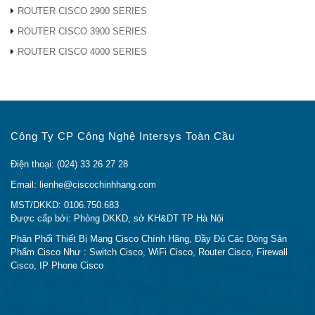
>>> Địa Chỉ Mua Power Supply Cisco N2200-
ROUTER CISCO 2900 SERIES
PAC-400W-B Tại Sài Gòn
ROUTER CISCO 3900 SERIES
ROUTER CISCO 4000 SERIES
Đ/c: 736/182 Lê Đức Thọ, Phường 15, Quận Gò Vấp, TP
Hồ Chí Minh
Tel: 024 33 26 27 28
Hotline: (Call/Zalo):
0948.40.70.80
Công Ty CP Công Nghệ Intersys Toàn Cầu
Email:
lienhe@ciscochinhhang.com
Điện thoại: (024) 33 26 27 28
Email: lienhe@ciscochinhhang.com
MST/DKKD: 0106.750.683
Được cấp bởi: Phòng DKKD, sở KH&DT TP Hà Nội
Phân Phối Thiết Bị Mạng Cisco Chính Hãng, Đầy Đủ Các Dòng Sản
Phẩm Cisco Như : Switch Cisco, WiFi Cisco, Router Cisco, Firewall
Cisco, IP Phone Cisco