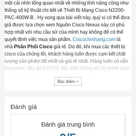
một cái nhìn tổng quan nhất về những tính năng cũng như
thông số kỹ thuật chi tiết về Thiết Bị Mạng Cisco N2200-
PAC-400W-B . Hy vọng qua bài viết này, quý vị có thể đưa
giá được lựa chọn xem Nguồn Cisco Nexus này có phù
hợp nhất với nhu cầu sử của mình hay không để có thể
quyết định việc mua sản phẩm.
Ciscochinhang.com
là
nhà
Phân Phối Cisco
giá rẻ. Do đó, khi mua các thiết bị
cisco của chúng tôi, khách hàng luôn được cam kết chất
lượng sản phẩm tốt nhất và giá rẻ nhất. Hàng luôn có sẵn
trong kho, đầy đủ CO CQ. đặc biệt chúng tôi có chính sách
giá tốt hỗ trợ cho dự án!
Đọc thêm
CẦN THÔNG TIN BỔ XUNG VỀ N2200-PAC-400W-B ?
Đánh giá
Nếu bạn cần thêm bất cứ thông tin nào về sản phẩm
Cisco N2200-PAC-400W-B?
Hãy đặt câu hỏi ở phần
Live Chat
hoặc
Gọi ngay
Đánh giá trung bình
Hotline
cho chúng tôi để được giải đáp