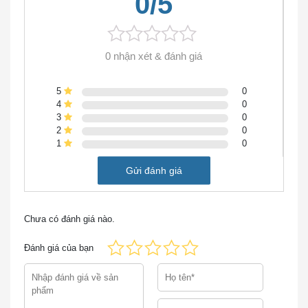
0/5
Hoặc bạn có thể gửi email về địa chỉ:
lienhe@ciscochinhhang.com
0 nhận xét & đánh giá
CẢNH BÁO VỀ THIẾT BỊ CISCO KHÔNG RÕ
5
0
NGUỒN GỐC XUẤT XỨ TRÊN THỊ TRƯỜNG
4
0
3
0
Trong xu thế thị trường rối rem thật giả lẫn lộn giữa hàng
2
0
1
0
chính hãng và hàng trôi nổi kém chất lượng nói chung và
của
Thiết Bị Mạng Cisco
nói riêng. Sản phẩm
N2200-
Gửi đánh giá
PAC-400W-B
cũng không phải là ngoại lệ. nếu không
được trang bị kiến thức đầy đủ một cách hệ thống thì bạn
khó lòng có thể lựa chọn được sản phẩm chính hãng, rõ
Chưa có đánh giá nào.
nguồn gốc xuất xứ.
Đánh giá của bạn
Hiện nay, trên thị trường có rất nhiều đơn vị
bán N2200-
PAC-400W-B
không phải là hàng chính hãng, không rõ
nguồn gốc xuất xứ thậm chí là bán hàng cũ những vẫn nói
với khách là hàng mới. không có các giấy tờ
CO, CQ
nên