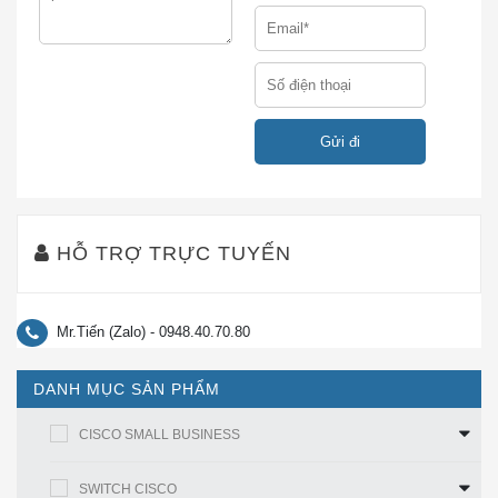
Giao diện
● Cung cấp quyền truy cập an toàn
đầy đủ
cho các ứng dụng tốc độ cao mới trong
Gigabit
lĩnh vực công nghiệp
Ethernet
● Đóng gói tối đa 10 cổng liên kết lên
GE – 2×1 Gigabit Small Form-Factor
Pluggable (SFP), cộng với cổng
đường xuống RJ45 đồng 8×1 Gigabit
(với PoE + hoặc không PoE) trong một
hệ thống cơ sở dạng nhỏ
HỖ TRỢ TRỰC TUYẾN
● Kết nối các điểm truy cập không dây
tốc độ cao (802.11n, 802.11ac)
● Bật camera IP độ nét cao (HD) và
Mr.Tiến (Zalo) - 0948.40.70.80
Bộ điều khiển logic có thể lập trình
(PLC)
DANH MỤC SẢN PHẨM
● Cung cấp nhiều vòng và cấu trúc
liên kết vòng dự phòng cho các cấu
CISCO SMALL BUSINESS
hình mạng mới
● Mở rộng khả năng mở rộng theo địa
SWITCH CISCO