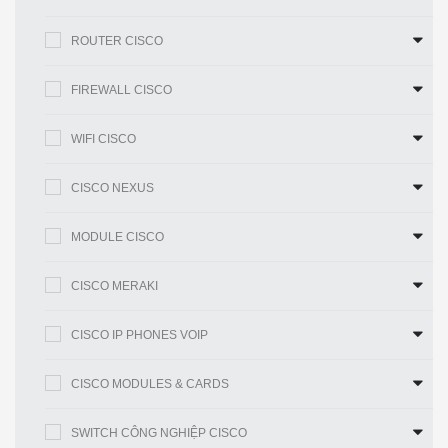
lý khi yêu cầu kết nối khoảng cách xa
hơn
ROUTER CISCO
Cấp điện
● Hỗ trợ lên đến 8 cổng PoE / PoE +
FIREWALL CISCO
công
[Ngân sách nguồn – 240W]
nghiệp mật
● Kiểm soát chi phí bằng cách hạn
WIFI CISCO
độ cao qua
chế hệ thống dây điện, bảng phân phối
Ethernet
và bộ ngắt mạch
CISCO NEXUS
(PoE)
● Giảm nhu cầu thiết bị, do đó cần ít
không gian hơn và giảm tản nhiệt
MODULE CISCO
● Cho phép các thiết bị PoE sẵn sàng
sử dụng, chẳng hạn như điện thoại IP,
CISCO MERAKI
máy ảnh và điểm truy cập không dây
GUI thân
● Cho phép cấu hình và giám sát dễ
CISCO IP PHONES VOIP
thiện với
dàng
người
● Loại bỏ nhu cầu về các chương trình
CISCO MODULES & CARDS
dùng, được
mô phỏng thiết bị đầu cuối phức tạp
gọi là
hơn
SWITCH CÔNG NGHIỆP CISCO