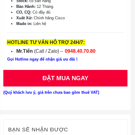
Stock:
có sẵn hàng
Bảo Hành:
12 Tháng.
CO, CQ:
Có đầy đủ
Xuất Xứ:
Chính hãng Cisco
Made in:
Liên hệ
HOTLINE TƯ VẤN HỖ TRỢ 24H/7:
Mr.Tiến
(Call / Zalo) –
0948.40.70.80
Gọi Hotline ngay để nhận giá ưu đãi !
ĐẶT MUA NGAY
(Quý khách lưu ý, giá trên chưa bao gồm thuế VAT)
BẠN SẼ NHẬN ĐƯỢC