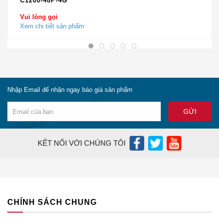
C1200-48P-4G
subpart B Class A
Vui lòng gọi
EN 55032 / CISPR 32
Xem chi tiết sản phẩm
Loại A
VCCI loại A
AS / NZS CISPR 32
Loại A
Nhập Email để nhận ngay báo giá sản phẩm
CISPR 11 Lớp A
ICES 003 Lớp A
KẾT NỐI VỚI CHÚNG TÔI
CNS 13438 Lớp A
KN 32 Lớp A
EN 300 386
CHÍNH SÁCH CHUNG