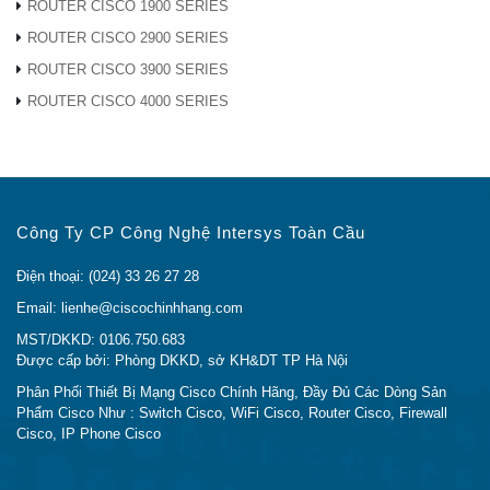
ROUTER CISCO 1900 SERIES
một sản phẩm
IE-3200-8P2S-E chính hãng
trong
ROUTER CISCO 2900 SERIES
phần dưới đây.
ROUTER CISCO 3900 SERIES
ROUTER CISCO 4000 SERIES
TẠI SAO NÊN MUA IE-3200-8P2S-E TẠI
CISCO CHÍNH HÃNG
Bạn đang cần
mua IE-3200-8P2S-E Chính
Công Ty CP Công Nghệ Intersys Toàn Cầu
Hãng?
Bạn đang cần
tìm địa chỉ Bán IE-3200-8P2S-E
Điện thoại: (024) 33 26 27 28
Giá Rẻ Nhất?
Email: lienhe@ciscochinhhang.com
Bạn đang cần
tìm địa chỉ Bán IE-3200-8P2S-E
MST/DKKD: 0106.750.683
Uy Tín tại Hà Nội và Sài Gòn?
Được cấp bởi: Phòng DKKD, sở KH&DT TP Hà Nội
Phân Phối Thiết Bị Mạng Cisco Chính Hãng, Đầy Đủ Các Dòng Sản
Chúng tôi đã tìm hiểu và phân tích rất kỹ nhu cầu của
Phẩm Cisco Như : Switch Cisco, WiFi Cisco, Router Cisco, Firewall
khách hàng, từ đó website
Cisco Chính Hãng
được
Cisco, IP Phone Cisco
ra đời nhằm mục đích đưa các sản phẩm Cisco Chính
Hãng tới tay với tất cả các khách hàng
.
Nhằm đem