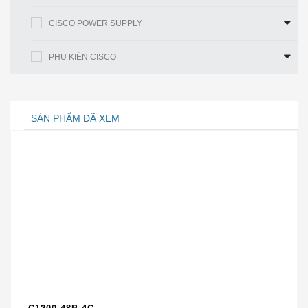
WebUI
● Giảm chi phí triển khai
CISCO POWER SUPPLY
SwapDrive,
● Cấu hình không thực sự và thay thế
một sự thay
công tắc đơn giản trong trường hợp
PHỤ KIỆN CISCO
thế không
hỏng hóc
cấu hình
● Không yêu cầu chuyên môn về
mạng
SẢN PHẨM ĐÃ XEM
● Giúp đảm bảo phục hồi nhanh
chóng
Thông số kỹ thuật tuân thủ
Mô tả
Thông số kỹ thuật
Hệ thống điều khiển tự
IEC 62443-4-1
động hóa công nghiệp
IEC 62443-4-2
Khí thải điện từ
FCC 47 CFR Part 15