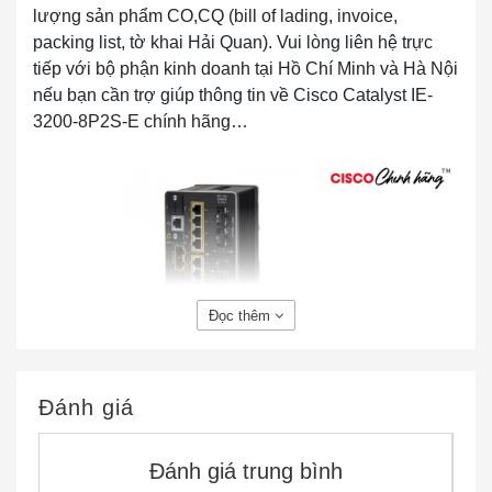
lượng sản phẩm CO,CQ (bill of lading, invoice,
packing list, tờ khai Hải Quan). Vui lòng liên hệ trực
tiếp với bộ phận kinh doanh tại Hồ Chí Minh và Hà Nội
nếu bạn cần trợ giúp thông tin về Cisco Catalyst IE-
3200-8P2S-E chính hãng…
Đọc thêm
IE-3200-8P2S-E Catalyst IE3200 with 8 GE PoE+ & 2
GE SFP, Fixed System, NE
Đánh giá
Tính năng và lợi ích IE-3200-8P2S-E
Đặc tính
Lợi ích
Đánh giá trung bình