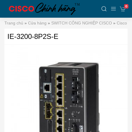
0
Trang chủ
»
Cửa hàng
»
SWITCH CÔNG NGHIỆP CISCO
»
Cisco C
IE-3200-8P2S-E