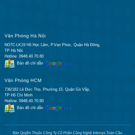
Giấy
phép IP
Tính năng bổ sung
Lite
Định
RIP, OSPF, EIGRP, VRF Lite, PIM cho định
tuyến
tuyến đa hướng L3 bao gồm chế độ thưa thớt
Văn Phòng Hà Nội
IPv4
(SM) và dày đặc (DM).
NO7C-LK19 Hồ Học Lãm, P.Vạn Phúc, Quận Hà Đông,
Định
TP Hà Nội.
tuyến
Định tuyến tĩnh IPv6, OSPFv3
Hotline: 0948.40.70.80
IPv6
Bản đồ chỉ dẫn
Bảo vệ
FIPS 140-2
Trình
Văn Phòng HCM
quản lý
Tính năng EEM được kích hoạt với giấy phép
736/182 Lê Đức Thọ, Phường 15, Quận Gò Vấp,
sự kiện
TP Hồ Chí Minh
IP Lite
được
Hotline: 0948.40.70.80
nhúng
Bản đồ chỉ dẫn
Những
điều cần
Tính năng bổ sung
thiết về
Bản Quyền Thuộc Công Ty Cổ Phần Công Nghệ Intersys Toàn Cầu