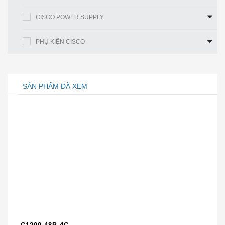
cổng
Cổng
CISCO POWER SUPPLY
4 FE
RJ45
Cổng
PHỤ KIỆN CISCO
2 FE
SFP
Giấy
phép sản
Cơ sở LAN
SẢN PHẨM ĐÃ XEM
xuất
● 256 MB DRAM với bộ nhớ ECC
● IEEE 1588v2 FPGA
● Bộ nhớ flash trên bo mạch 64 MB
Phần
cứng
● Thẻ nhớ flash SD có thể tháo rời 1GB (tùy
chọn)
● Đầu nối USB mini