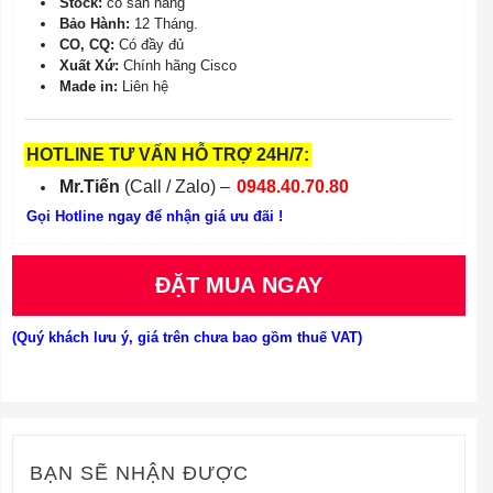
Stock:
có sẵn hàng
Bảo Hành:
12 Tháng.
CO, CQ:
Có đầy đủ
Xuất Xứ:
Chính hãng Cisco
Made in:
Liên hệ
HOTLINE TƯ VẤN HỖ TRỢ 24H/7:
Mr.Tiến
(Call / Zalo) –
0948.40.70.80
Gọi Hotline ngay để nhận giá ưu đãi !
ĐẶT MUA NGAY
(Quý khách lưu ý, giá trên chưa bao gồm thuế VAT)
BẠN SẼ NHẬN ĐƯỢC