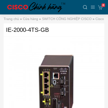
0
Trang chủ
»
Cửa hàng
»
SWITCH CÔNG NGHIỆP CISCO
»
Cisco In
IE-2000-4TS-GB