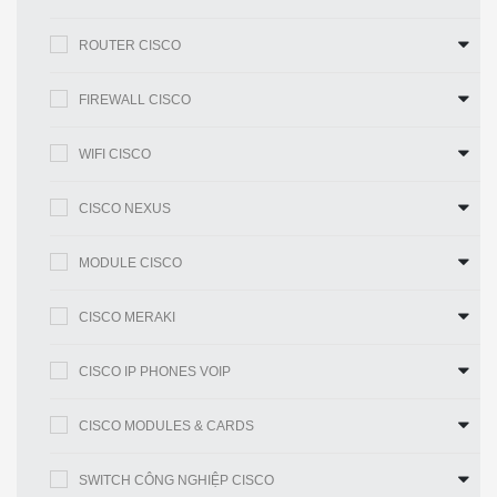
So sánh với các mặt hàng tương tự
ROUTER CISCO
Bảng 2 cho thấy sự so sánh.
FIREWALL CISCO
IE-2000-4TS-
IE-2000-4TS-
Số bộ phận
IE-2000-4T-B
B
GB
WIFI CISCO
Tổng số
6
6
6
cổng
CISCO NEXUS
Cổng RJ45
4 FE
6 FE
4 FE
Cổng SFP
2 FE
–
2 GE
MODULE CISCO
Giấy phép
Cơ sở LAN
Cơ sở LAN
Cơ sở LAN
sản xuất
CISCO MERAKI
Đặc điểm kỹ thuật IE-2000-4TS-GB
CISCO IP PHONES VOIP
Đặc điểm kỹ thuật IE-2000-4TS-GB
CISCO MODULES & CARDS
Đặc điểm kỹ thuật vật lý
Tổng số
SWITCH CÔNG NGHIỆP CISCO
6