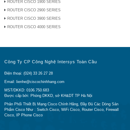
SDM tùy chỉnh, Trình quản lý sự kiện nhúng
ROUTER CISCO 1900 SERIES
(EEM)
ROUTER CISCO 2900 SERIES
Ethernet
ROUTER CISCO 3900 SERIES
công
IEEE 1588 PTPv2
ROUTER CISCO 4000 SERIES
nghiệp
Định
tuyến
Định tuyến tĩnh IPv4
IPv4
Định
Công Ty CP Công Nghệ Intersys Toàn Cầu
Hỗ trợ máy chủ IPv6, HTTP qua IPv6, SNMP
tuyến
qua IPv6
Điện thoại: (024) 33 26 27 28
IPv6
Cơ sở
Email: lienhe@ciscochinhhang.com
mạng
MST/DKKD: 0106.750.683
Tính năng bổ sung
LAN
Được cấp bởi: Phòng DKKD, sở KH&DT TP Hà Nội
nâng cao
Phân Phối Thiết Bị Mạng Cisco Chính Hãng, Đầy Đủ Các Dòng Sản
Phẩm Cisco Như : Switch Cisco, WiFi Cisco, Router Cisco, Firewall
Quản lý
Chuyển đổi lớp 2 với dịch địa chỉ mạng tĩnh
Cisco, IP Phone Cisco
công
(NAT) 1: 1
nghiệp