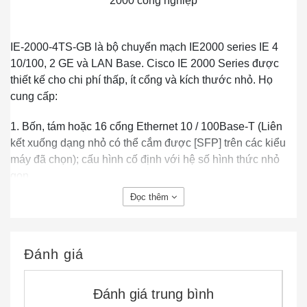
2000 công nghiệp
IE-2000-4TS-GB là bộ chuyển mạch IE2000 series IE 4
10/100, 2 GE và LAN Base. Cisco IE 2000 Series được
thiết kế cho chi phí thấp, ít cổng và kích thước nhỏ. Họ
cung cấp:
1. Bốn, tám hoặc 16 cổng Ethernet 10 / 100Base-T (Liên
kết xuống dạng nhỏ có thể cắm được [SFP] trên các kiểu
máy đã chọn); cấu hình cố định với hệ số hình thức nhỏ
gọn
Đọc thêm
2. Hai cổng kết hợp gigabit: SFP (100 Mbps và 1 Gbps)
hoặc đường lên RJ45
Đánh giá
3. Nguồn điện DC đầu vào kép, rơ le cảnh báo, giá đỡ
đường ray DIN
Đánh giá trung bình
4. Giải pháp cấp nguồn công nghiệp qua Ethernet (PoE)