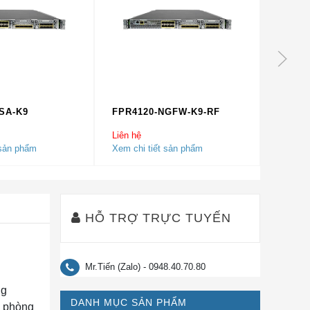
SA-K9
FPR4120-NGFW-K9-RF
FPR41
Liên hệ
Liên hệ
 sản phẩm
Xem chi tiết sản phẩm
Xem chi
HỖ TRỢ TRỰC TUYẾN
Mr.Tiến (Zalo) - 0948.40.70.80
ng
DANH MỤC SẢN PHẨM
g phòng