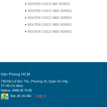
ROUTER CISCO 800 SERIES
ROUTER CISCO 1900 SERIES
ROUTER CISCO 2900 SERIES
A. 1U. 2
ROUTER CISCO 3900 SERIES
ROUTER CISCO 4000 SERIES
Văn Phòng HCM
736/182 Lê Đức Thọ, Phường 15, Quận Gò Vấp,
TP Hồ Chí Minh
Hotline: 0948.40.70.80
Bản đồ chỉ dẫn