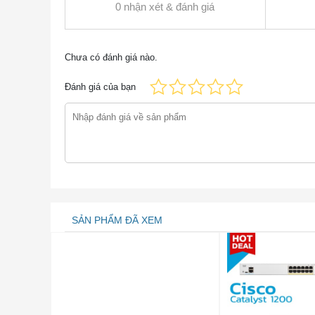
0 nhận xét & đánh giá
Chưa có đánh giá nào.
Đánh giá của bạn
FPR4110-ASA-K9 Cisco Fire
Thông số nhanh của FPR4110-ASA-K9
Bảng thông số kỹ thuật nhanh của FPR4
SẢN PHẨM ĐÃ XEM
Số sản phẩm
FP
Mô tả Sản phẩm
Th
Hiệu suất và Khả năng trên Thiết bị Hỏa lực
Thông lượng tường lửa kiểm tra trạng thái
35
Thông lượng tường lửa kiểm tra trạng thái
15