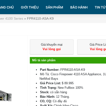
ANG CHỦ
GIỚI THIỆU
SẢN PHẨM
BẢO HÀNH
TIN TỨ
wer 4100 Series
»
FPR4110-ASA-K9
Giá khuyến mại
Giá Price Li
Vui lòng gọi
Vui lòng g
Mô tả sản phẩm
Part Number:
FPR4110-ASA-K9
Mô Tả: Cisco Firepower 4110 ASA Appliance, 1U
NetMod Bays
Giá Price List:
$ 89.995
Tình Trạng:
New Fullbox 100%
Stock:
có sẵn hàng
Bảo Hành:
12 Tháng.
CO, CQ:
Có đầy đủ
Xuất Xứ:
Chính hãng Cisco