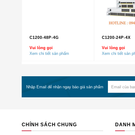
(đa giao thức)
Kết nối tường lửa đồng thời
10
Độ trễ tường lửa (UDP 64B micro giây)
3.
Kết nối mới mỗi giây
15
Thông lượng IPsec VPN (kiểm tra 450B UDP
C1200-48P-4G
C1200-24P-4X
8 
L2L)
Vui lòng gọi
Vui lòng gọi
Các đồng nghiệp VPN site-to-site IPsec /
Xem chi tiết sản phẩm
Xem chi tiết sản 
10
Cisco AnyConnect / Apex
Số lượng VLAN tối đa
10
Thông số kỹ thuật phần cứng
Kích thước (Cao x Rộng x Dày)
1,
Nhập Email để nhận ngay báo giá sản phẩm
Hệ số hình thức (đơn vị giá đỡ)
1
Khe cắm mô-đun bảo mật
–
Khe cắm mô-đun I / O
2
CHÍNH SÁCH CHUNG
DANH 