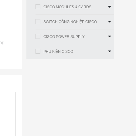
CISCO MODULES & CARDS
SWITCH CÔNG NGHIỆP CISCO
CISCO POWER SUPPLY
ng
PHỤ KIỆN CISCO
g lượng
 thủ các
g, điều
irepower