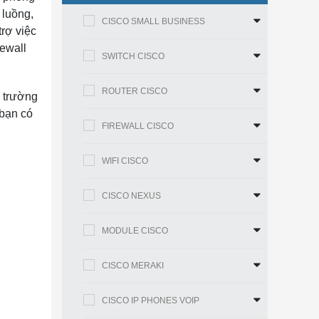
 luồng,
CISCO SMALL BUSINESS
trợ việc
ewall
SWITCH CISCO
ROUTER CISCO
i trường
 bạn có
FIREWALL CISCO
WIFI CISCO
CISCO NEXUS
MODULE CISCO
CISCO MERAKI
CISCO IP PHONES VOIP