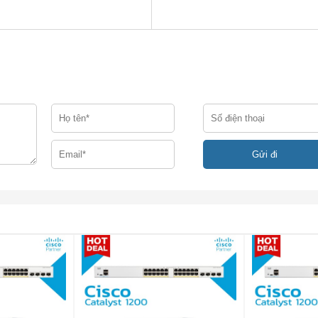
power 4110 ASA Appliance, 1U, 2 x NetMod Bays
110-ASA-K9
R4110-ASA-K9
iết bị ASA của Cisco Firepower 4110. 1U. 2 x Vịnh NetMod
 Gb / giây
 Gb / giây