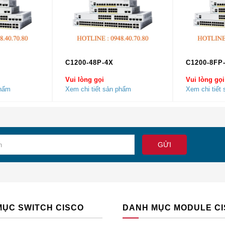
 triệu
5
0.000
C1200-48P-4X
C1200-8FP
Gb / giây
Vui lòng gọi
Vui lòng gọi
phẩm
Xem chi tiết sản phẩm
Xem chi tiết
.000
24
75 x 16,89 x 29,7 inch (4,4 x 42,9 x 75,4 cm)
RU
MỤC SWITCH CISCO
DANH MỤC MODULE C