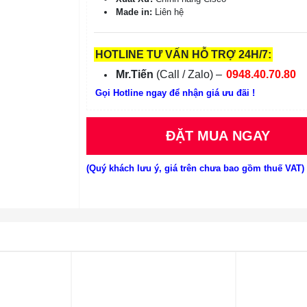
Made in:
Liên hệ
HOTLINE TƯ VẤN HỖ TRỢ 24H/7:
Mr.Tiến
(Call / Zalo) –
0948.40.70.80
Gọi Hotline ngay để nhận giá ưu đãi !
ĐẶT MUA NGAY
(Quý khách lưu ý, giá trên chưa bao gồm thuế VAT)