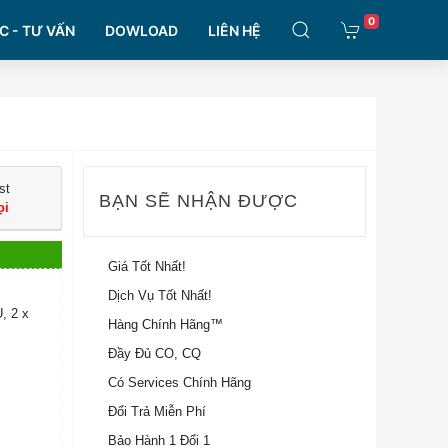
0
C - TƯ VẤN
DOWLOAD
LIÊN HỆ
st
BẠN SẼ NHẬN ĐƯỢC
ọi
Giá Tốt Nhất!
Dịch Vụ Tốt Nhất!
, 2 x
Hàng Chính Hãng™
Đầy Đủ CO, CQ
Có Services Chính Hãng
Đổi Trả Miễn Phí
Bảo Hành 1 Đổi 1