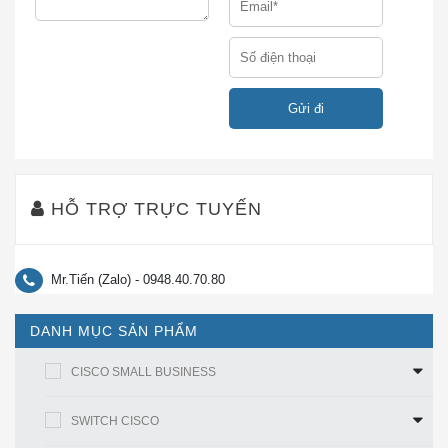
Công nghệ
mạng Ethernet tốc độ cao
Ethernet
Tiêu chuẩn
10/100/1000Base-T
mạng
Có thể quản lý
Đúng
mạng địa
phương
Không
không dây
HỖ TRỢ TRỰC TUYẾN
Đơn vị giá đỡ
1U
tương thích
Yếu tố hình
Mr.Tiến (Zalo) - 0948.40.70.80
Rack-mountable
thức
DANH MỤC SẢN PHẨM
CISCO SMALL BUSINESS
THÔNG SỐ KỸ THUẬT CỦA FP7010-K9
Mô
SWITCH CISCO
7010
7020
7030
7050
hình