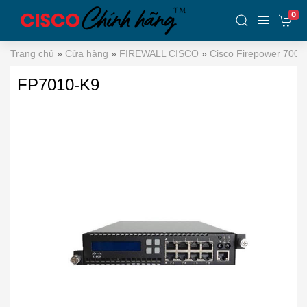
0
Trang chủ
»
Cửa hàng
»
FIREWALL CISCO
»
Cisco Firepower 7000
FP7010-K9