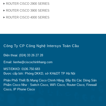
ROUTER CISCO 2900 SERIES
ROUTER CISCO 3900 SERIES
TẠI SAO NÊN MUA FP7010-K9 TẠI CISCO
ROUTER CISCO 4000 SERIES
CHÍNH HÃNG
Bạn đang cần
mua FP7010-K9 Chính Hãng?
Bạn đang cần
tìm địa chỉ Bán FP7010-K9 Giá Rẻ
Công Ty CP Công Nghệ Intersys Toàn Cầu
Nhất?
Bạn đang cần
tìm địa chỉ Bán FP7010-K9 Uy Tín
Điện thoại: (024) 33 26 27 28
tại Hà Nội và Sài Gòn?
Email: lienhe@ciscochinhhang.com
Chúng tôi đã tìm hiểu và phân tích rất kỹ nhu cầu của
MST/DKKD: 0106.750.683
Được cấp bởi: Phòng DKKD, sở KH&DT TP Hà Nội
khách hàng, từ đó website
Cisco Chính Hãng
được
ra đời nhằm mục đích đưa các sản phẩm Cisco Chính
Phân Phối Thiết Bị Mạng Cisco Chính Hãng, Đầy Đủ Các Dòng Sản
Phẩm Cisco Như : Switch Cisco, WiFi Cisco, Router Cisco, Firewall
Hãng tới tay với tất cả các khách hàng
.
Nhằm đem
Cisco, IP Phone Cisco
dến cho quý khách hàng một địa chỉ phân phối thiết bị
mạng
Cisco Chính Hãng tại Hà Nội và Sài Gòn Uy
Tín Nhất
với giá thành rẻ nhất!