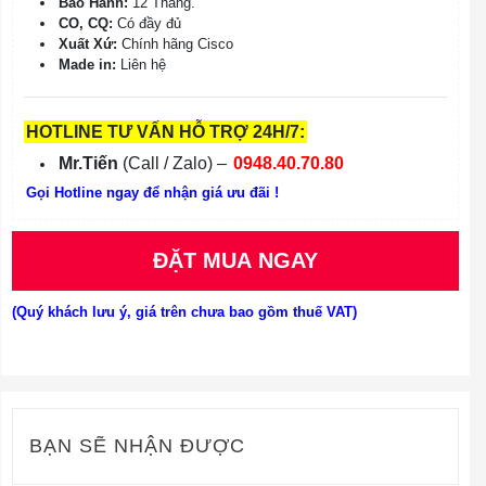
Bảo Hành:
12 Tháng.
CO, CQ:
Có đầy đủ
Xuất Xứ:
Chính hãng Cisco
Made in:
Liên hệ
HOTLINE TƯ VẤN HỖ TRỢ 24H/7:
Mr.Tiến
(Call / Zalo) –
0948.40.70.80
Gọi Hotline ngay để nhận giá ưu đãi !
ĐẶT MUA NGAY
(Quý khách lưu ý, giá trên chưa bao gồm thuế VAT)
BẠN SẼ NHẬN ĐƯỢC