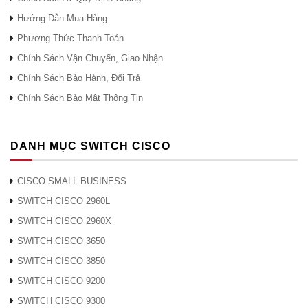
EPA-BLANK Tại Hà Nội
Hướng Dẫn Mua Hàng
Đ/c: Số 3, Ngõ 24B Hoàng Quốc Việt, Phường Nghĩa
Phương Thức Thanh Toán
Đô, Quận Cầu Giấy, TP Hà Nội.
Chính Sách Vận Chuyển, Giao Nhận
Tel: 024 33 26 27 28
Chính Sách Bảo Hành, Đổi Trả
Hotline: (Call/Zalo):
0948.40.70.80
Chính Sách Bảo Mật Thông Tin
Email:
lienhe@ciscochinhhang.com
>>> Địa Chỉ Mua Cisco Modules & Cards
DANH MỤC SWITCH CISCO
EPA-BLANK Tại Sài Gòn
CISCO SMALL BUSINESS
Đ/c: 736/182 Lê Đức Thọ, Phường 15, Quận Gò Vấp,
SWITCH CISCO 2960L
TP Hồ Chí Minh
SWITCH CISCO 2960X
SWITCH CISCO 3650
Tel: 024 33 26 27 28
Hotline: (Call/Zalo):
0948.40.70.80
SWITCH CISCO 3850
Email:
lienhe@ciscochinhhang.com
SWITCH CISCO 9200
SWITCH CISCO 9300