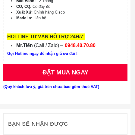
Bảo Hành:
12 Tháng.
CO, CQ:
Có đầy đủ
Xuất Xứ:
Chính hãng Cisco
Made in:
Liên hệ
HOTLINE TƯ VẤN HỖ TRỢ 24H/7:
Mr.Tiến
(Call / Zalo) –
0948.40.70.80
Gọi Hotline ngay để nhận giá ưu đãi !
ĐẶT MUA NGAY
(Quý khách lưu ý, giá trên chưa bao gồm thuế VAT)
BẠN SẼ NHẬN ĐƯỢC