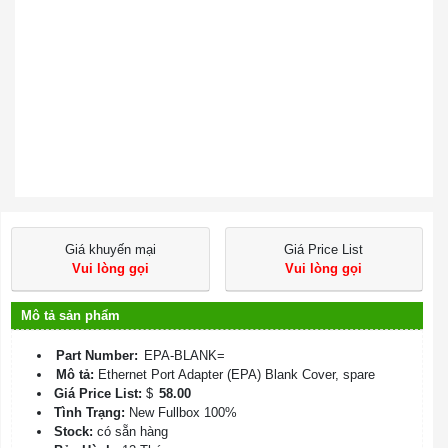
Giá khuyến mại
Giá Price List
Vui lòng gọi
Vui lòng gọi
Mô tả sản phẩm
Part Number:
EPA-BLANK=
Mô tả:
Ethernet Port Adapter (EPA) Blank Cover, spare
Giá Price List:
$
58.00
Tình Trạng:
New Fullbox 100%
Stock:
có sẵn hàng