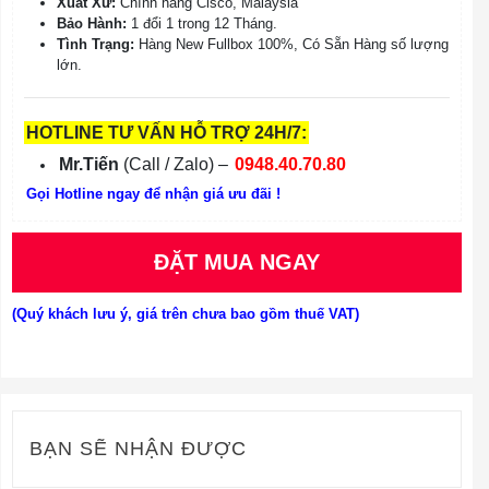
Xuất Xứ:
Chính hãng Cisco, Malaysia
Bảo Hành:
1 đổi 1 trong 12 Tháng.
Tình Trạng:
Hàng New Fullbox 100%, Có Sẵn Hàng số lượng
lớn.
HOTLINE TƯ VẤN HỖ TRỢ 24H/7:
Mr.Tiến
(Call / Zalo) –
0948.40.70.80
Gọi Hotline ngay để nhận giá ưu đãi !
ĐẶT MUA NGAY
(Quý khách lưu ý, giá trên chưa bao gồm thuế VAT)
BẠN SẼ NHẬN ĐƯỢC