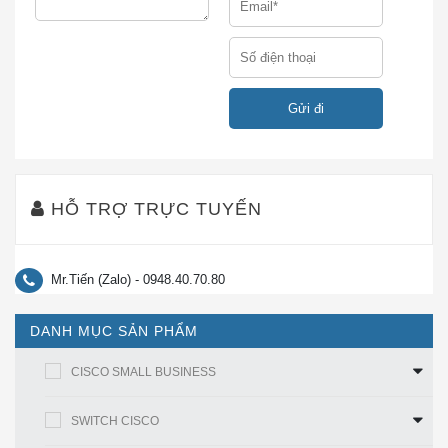
Tất cả các dây cáp và cụm cáp được sử dụng phải
tuân thủ các tiêu chuẩn quy định trong phần tiêu
chuẩn.
Điều kiện môi trường và yêu cầu năng lượng
● Phạm vi nhiệt độ hoạt động: 32 đến 158 ° F (0 đến
70 ° C)
HỖ TRỢ TRỰC TUYẾN
● Phạm vi nhiệt độ lưu trữ: -40 đến 185 ° F (-40 đến
85 ° C)
Mr.Tiến (Zalo) - 0948.40.70.80
Kích thước
DANH MỤC SẢN PHẨM
● Kích thước (H x W x D): 8,5 x 13,4 x 56,5 mm
CISCO SMALL BUSINESS
● Cisco SFP thường nặng dưới 75 gram
SWITCH CISCO
Bảng 1.
Dữ liệu giao diện điện