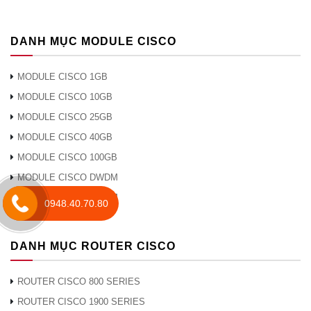
Đầu thu
1530
1565
bước
DANH MỤC MODULE CISCO
quang
sóng
bước
MODULE CISCO 1GB
sóng
MODULE CISCO 10GB
MODULE CISCO 25GB
Ngưỡng
+5
dBm
sát
MODULE CISCO 40GB
thương
MODULE CISCO 100GB
của
MODULE CISCO DWDM
người
MODULE CISCO CWDM
nhận
0948.40.70.80
Hiệu suất giới hạn năng lượng ở OSNR là 20 dB (1
DANH MỤC ROUTER CISCO
GbE hoặc 1 Gbps FC) hoặc 21 dB (2 Gbps FC) ở
RBW 0,1nm
ROUTER CISCO 800 SERIES
ROUTER CISCO 1900 SERIES