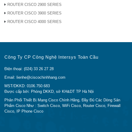
Nguồn
Ghim
-28,0
-9,0
dBm
ROUTER CISCO 2900 SERIES
đầu vào
ROUTER CISCO 3900 SERIES
quang
ROUTER CISCO 4000 SERIES
Penalty
3
dB
-800 / +
Power
3600
Penalty
ps / nm
<1 GbE
Công Ty CP Công Nghệ Intersys Toàn Cầu
và 1
Gbps
Điện thoại: (024) 33 26 27 28
FC
Email: lienhe@ciscochinhhang.com
MST/DKKD: 0106.750.683
Được cấp bởi: Phòng DKKD, sở KH&DT TP Hà Nội
Penalty
3
dB
-800 / +
Power
2400
Phân Phối Thiết Bị Mạng Cisco Chính Hãng, Đầy Đủ Các Dòng Sản
Phẩm Cisco Như : Switch Cisco, WiFi Cisco, Router Cisco, Firewall
Penalty
ps / nm
Cisco, IP Phone Cisco
> 2
Gbps
FC