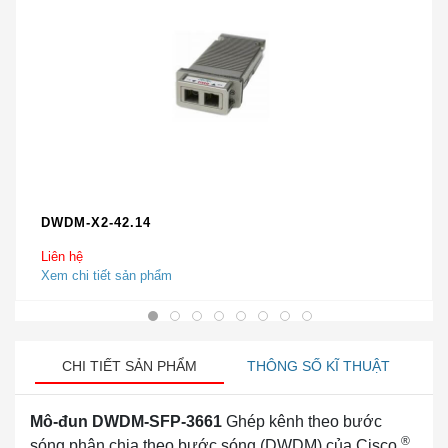
DWDM-X2-42.14
Liên hệ
Xem chi tiết sản phẩm
CHI TIẾT SẢN PHẨM
THÔNG SỐ KĨ THUẬT
Mô-đun DWDM-SFP-3661
Ghép kênh theo bước
®
sóng phân chia theo bước sóng (DWDM) của Cisco