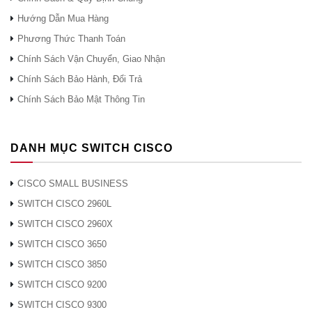
Tỷ lệ
OMI
8.2
dB
Hướng Dẫn Mua Hàng
tuyệt
chủng
Phương Thức Thanh Toán
máy
Chính Sách Vận Chuyển, Giao Nhận
phát
Chính Sách Bảo Hành, Đổi Trả
Chính Sách Bảo Mật Thông Tin
Công
P
0
4.0
dBm
Công
ra
suất
suất
phát
trung
DANH MỤC SWITCH CISCO
quang
bình
được
CISCO SMALL BUSINESS
ghép
SWITCH CISCO 2960L
thành
SWITCH CISCO 2960X
sợi
SWITCH CISCO 3650
đơn
mode
SWITCH CISCO 3850
SWITCH CISCO 9200
Người nhận
SWITCH CISCO 9300