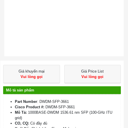
Giá khuyến mại
Giá Price List
Vui lòng gọi
Vui lòng gọi
Mô tả sản phẩm
Part Number
: DWDM-SFP-3661
Cisco Product #:
DWDM-SFP-3661
Mô Tả:
1000BASE-DWDM 1536.61 nm SFP (100-GHz ITU
grid)
CO, CQ:
Có đầy đủ