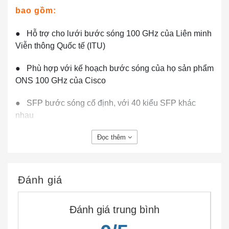
bao gồm:
● Hỗ trợ cho lưới bước sóng 100 GHz của Liên minh
Viễn thông Quốc tế (ITU)
● Phù hợp với kế hoạch bước sóng của họ sản phẩm
ONS 100 GHz của Cisco
● SFP bước sóng cố định, với 40 kiểu SFP khác
nhau
● Thiết bị đầu vào / đầu ra có thể tráo đổi cắm vào
Đọc thêm
các cổng hoặc khe cắm
DWDM-SFP-3661
Gigabit
Ethernet của bộ chuyển mạch hoặc bộ định tuyến của
Cisco, liên kết cổng với mạng
Đánh giá
Hiệu suất DWDM-SFP-3661
Đánh giá trung bình
● Các giao thức được hỗ trợ: Gigabit Ethernet, Kênh