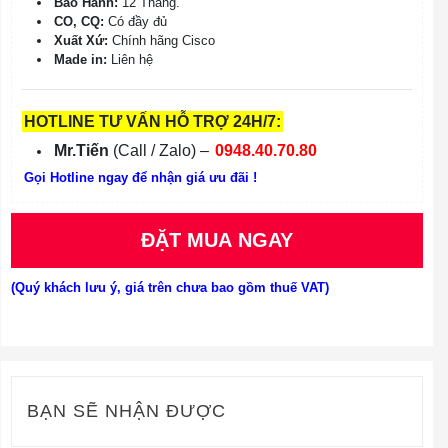
Bảo Hành:
12 Tháng.
CO, CQ:
Có đầy đủ
Xuất Xứ:
Chính hãng Cisco
Made in:
Liên hệ
HOTLINE TƯ VẤN HỖ TRỢ 24H/7:
Mr.Tiến
(Call / Zalo) –
0948.40.70.80
Gọi Hotline ngay để nhận giá ưu đãi !
ĐẶT MUA NGAY
(Quý khách lưu ý, giá trên chưa bao gồm thuế VAT)
BẠN SẼ NHẬN ĐƯỢC