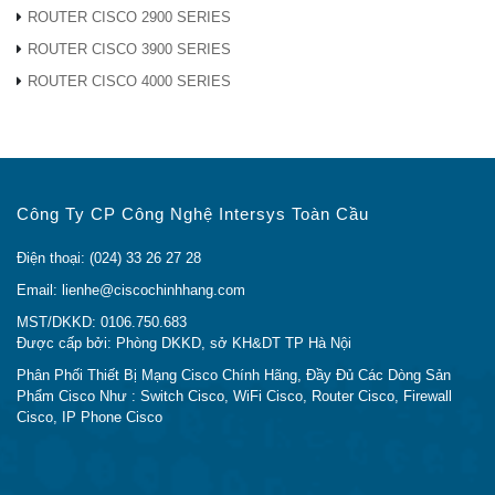
ROUTER CISCO 2900 SERIES
thông tin không biết đâu là thông tin đúng.
ROUTER CISCO 3900 SERIES
Nắm được xu thế trên nên trong bài viết này, chúng tôi
ROUTER CISCO 4000 SERIES
sẽ chỉ cho bạn thông tin và cách nhận biết thế nào là
một sản phẩm CP-8865NR-K9
chính hãng
trong phần
dưới đây.
Công Ty CP Công Nghệ Intersys Toàn Cầu
TẠI SAO NÊN MUA CP-8865NR-K9 TẠI CISCO
Điện thoại: (024) 33 26 27 28
CHÍNH HÃNG
Email: lienhe@ciscochinhhang.com
MST/DKKD: 0106.750.683
Bạn đang cần
mua CP-8865NR-K9 Chính Hãng?
Được cấp bởi: Phòng DKKD, sở KH&DT TP Hà Nội
Bạn đang cần
tìm địa chỉ Bán CP-8865NR-K9
Phân Phối Thiết Bị Mạng Cisco Chính Hãng, Đầy Đủ Các Dòng Sản
Giá Rẻ Nhất?
Phẩm Cisco Như : Switch Cisco, WiFi Cisco, Router Cisco, Firewall
Bạn đang cần
tìm địa chỉ Bán CP-8865NR-K9 Uy
Cisco, IP Phone Cisco
Tín tại Hà Nội và Sài Gòn?
Chúng tôi đã tìm hiểu và phân tích rất kỹ nhu cầu của