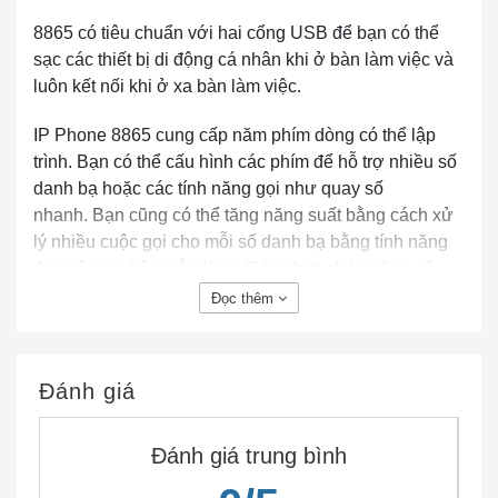
8865 có tiêu chuẩn với hai cổng USB để bạn có thể
sạc các thiết bị di động cá nhân khi ở bàn làm việc và
luôn kết nối khi ở xa bàn làm việc.
IP Phone 8865 cung cấp năm phím dòng có thể lập
trình. Bạn có thể cấu hình các phím để hỗ trợ nhiều số
danh bạ hoặc các tính năng gọi như quay số
nhanh. Bạn cũng có thể tăng năng suất bằng cách xử
lý nhiều cuộc gọi cho mỗi số danh bạ bằng tính năng
đa cuộc gọi trên mỗi dòng. Các phím chức năng cố
định cho phép bạn truy cập một chạm vào các ứng
Đọc thêm
dụng, nhắn tin, danh bạ, cũng như các tính năng gọi
điện thường được sử dụng như giữ / tiếp tục, chuyển
và hội nghị. Cụm điều hướng năm chiều giúp bạn
Đánh giá
chuyển đổi qua các menu dễ dàng hơn. Các phím âm
thanh có đèn nền mang lại sự linh hoạt cho việc lựa
Đánh giá trung bình
chọn và chuyển đổi đường dẫn âm thanh.