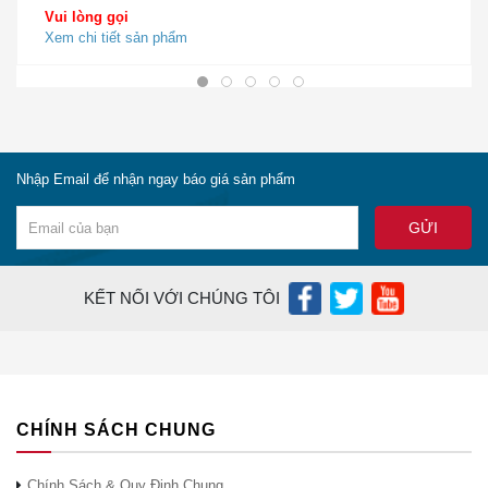
bên thứ
Vui lòng gọi
ba
Xem chi tiết sản phẩm
Bezel có
Có (Đen,
Có (Đen,
Có (Đen,
thể thay
Không
Bạc)
Bạc)
Bạc)
thế
Dán
Đúng
Không
Đúng
Đúng
tường
Nhập Email để nhận ngay báo giá sản phẩm
Kết Luận
Bài viết này, Cisco Chính Hãng đã cung cấp cho quý vị
một cái nhìn tổng quan nhất về những tính năng cũng
KẾT NỐI VỚI CHÚNG TÔI
như thông số kỹ thuật chi tiết về
Thiết Bị Mạng Cisco
CP-8865NR-K9. Hy vọng qua bài viết này, quý vị có
thể đưa giá được lựa chọn xem
IP Phones VOIP
Cisco
CP-8865NR-K9
có phù hợp nhất với nhu cầu
sử của mình hay không để có thể quyết định việc mua
CHÍNH SÁCH CHUNG
sản phẩm. Ciscochinhang.com là nhà phân phối cisco
giá rẻ. do đó, khi mua các thiết bị cisco của chúng tôi,
Chính Sách & Quy Định Chung