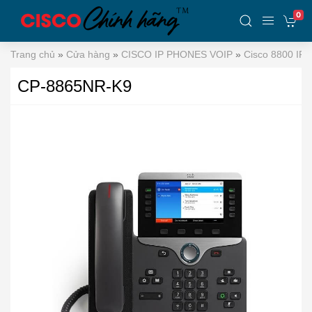
0
Trang chủ
»
Cửa hàng
»
CISCO IP PHONES VOIP
»
Cisco 8800 IP 
CP-8865NR-K9