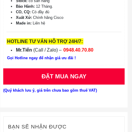
Stock:
có sẵn hàng
Bảo Hành:
12 Tháng.
CO, CQ:
Có đầy đủ
Xuất Xứ:
Chính hãng Cisco
Made in:
Liên hệ
HOTLINE TƯ VẤN HỖ TRỢ 24H/7:
Mr.Tiến
(Call / Zalo) –
0948.40.70.80
Gọi Hotline ngay để nhận giá ưu đãi !
ĐẶT MUA NGAY
(Quý khách lưu ý, giá trên chưa bao gồm thuế VAT)
BẠN SẼ NHẬN ĐƯỢC