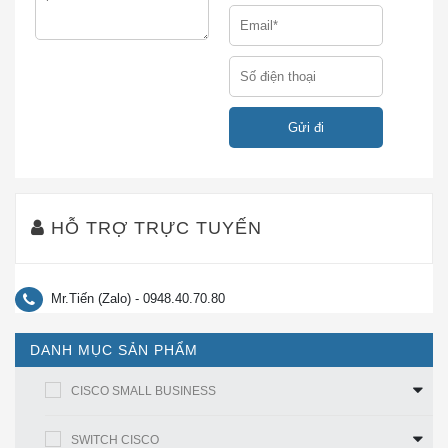
Bảng 1 liệt kê các tính năng và lợi ích của Điện thoại
Hội nghị IP Hợp nhất của Cisco 8831.
Bảng 1.
Tính năng và lợi ích của CP-8831-3P-EU-K9
Đặc tính
Lợi ích
Đặc trưng
● 160 Hz đến 20 kHz, +/- 3 dB.
HỖ TRỢ TRỰC TUYẾN
● Codec băng rộng mới nhất cho
Âm thanh băng
băng thông thoại tối đa.
rộng vượt trội
Mr.Tiến (Zalo) - 0948.40.70.80
● Nâng cao chất lượng giọng nói và
nhận dạng người nói.
DANH MỤC SẢN PHẨM
*
Đầu ra
Đầu ra đỉnh cao 92-dB SPL
CISCO SMALL BUSINESS
● Kiểu hình nón 160 độ cung cấp
phạm vi phủ sóng đồng đều cho khu
SWITCH CISCO