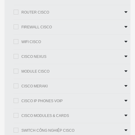
vực nghe.
ROUTER CISCO
● Bốn micrô Hemi-Cardioid được
đặt cách nhau hoàn hảo để chúng
FIREWALL CISCO
kết hợp với nhau để tạo ra kiểu thu
nhận 180 độ xung quanh thiết bị. Bài
WIFI CISCO
phát biểu được ghi lại ở cùng một
cấp tại tất cả các điểm xung quanh
CISCO NEXUS
Điện thoại Hội nghị IP Hợp nhất của
Cisco 8831.
MODULE CISCO
● Có khả năng phát triển để phù
Mở rộng phạm vi
hợp với nhiều nhu cầu phòng.
CISCO MERAKI
phòng
◦ Văn phòng nhỏ (đơn vị cơ sở)
CISCO IP PHONES VOIP
◦ Phòng Hội nghị Tiêu chuẩn (thiết
CISCO MODULES & CARDS
bị cơ sở và 2 micrô mở rộng có dây
hoặc không dây)
SWITCH CÔNG NGHIỆP CISCO