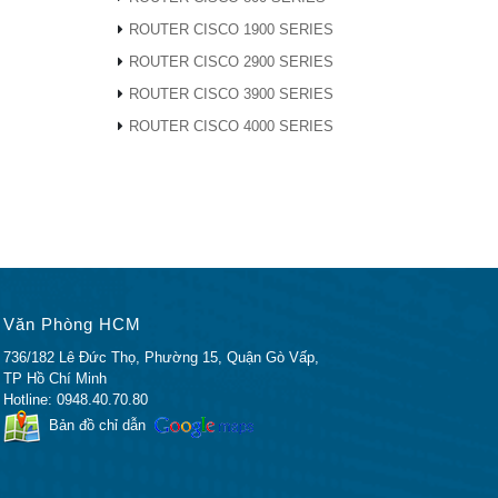
ROUTER CISCO 1900 SERIES
ROUTER CISCO 2900 SERIES
ROUTER CISCO 3900 SERIES
ROUTER CISCO 4000 SERIES
ớc sóng
Văn Phòng HCM
736/182 Lê Đức Thọ, Phường 15, Quận Gò Vấp,
TP Hồ Chí Minh
1331
Hotline: 0948.40.70.80
Bản đồ chỉ dẫn
, 1311,