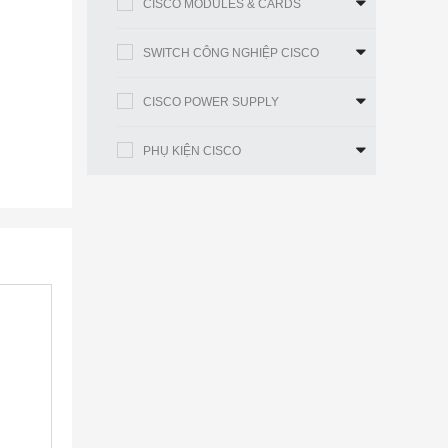
CISCO MODULES & CARDS
SWITCH CÔNG NGHIỆP CISCO
CISCO POWER SUPPLY
PHỤ KIỆN CISCO
 Cisco
đa mode
 cáp
BASE-
2 tiêu
ử nhiễu
à OTU3