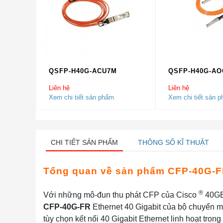
QSFP-H40G-ACU7M
QSFP-H40G-A
Liên hệ
Liên hệ
Xem chi tiết sản phẩm
Xem chi tiết sản 
CHI TIẾT SẢN PHẨM
THÔNG SỐ KĨ THUẬT
Tổng quan về sản phẩm CFP-40G-
®
Với những mô-đun thu phát CFP của Cisco
40GBA
CFP-40G-FR
Ethernet 40 Gigabit của bộ chuyển m
tùy chọn kết nối 40 Gigabit Ethernet linh hoạt tron