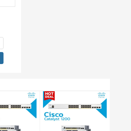
đầu nối
 của bộ
0 ASE
cả các