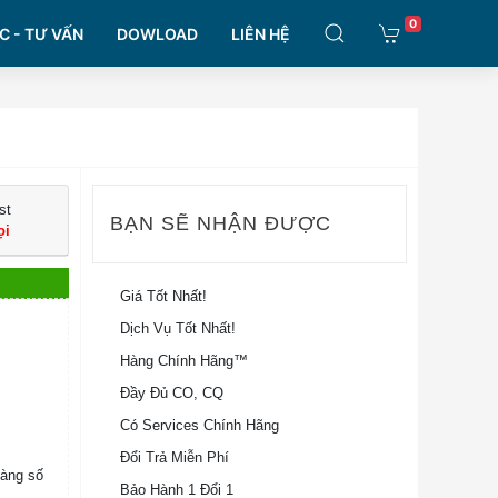
0
C - TƯ VẤN
DOWLOAD
LIÊN HỆ
st
BẠN SẼ NHẬN ĐƯỢC
ọi
Giá Tốt Nhất!
Dịch Vụ Tốt Nhất!
Hàng Chính Hãng™
3
Đầy Đủ CO, CQ
Có Services Chính Hãng
Đổi Trả Miễn Phí
Hàng số
Bảo Hành 1 Đổi 1