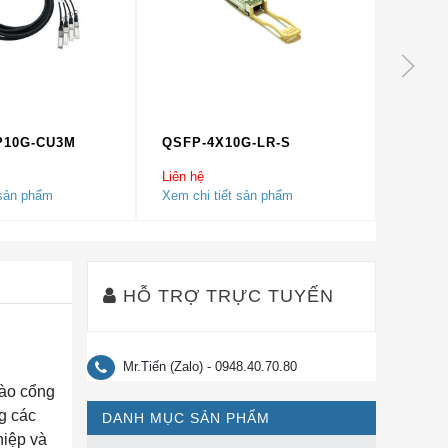
P10G-CU3M
QSFP-4X10G-LR-S
QSFP-
Liên hệ
Liên hệ
 sản phẩm
Xem chi tiết sản phẩm
Xem chi
HỖ TRỢ TRỰC TUYẾN
Mr.Tiến (Zalo) - 0948.40.70.80
vào cổng
g các
DANH MỤC SẢN PHẨM
hiệp và