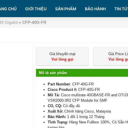
ANG CHỦ
GIỚI THIỆU
SẢN PHẨM
BẢO HÀNH
TIN TỨ
40 Gigabit
»
CFP-40G-FR
Giá khuyến mại
Giá Price Li
Vui lòng gọi
Vui lòng g
Mô tả sản phẩm
Part Number
: CFP-40G-FR
Cisco Product #:
CFP-40G-FR
Mô Tả:
Cisco multirate 40GBASE-FR and OTU
VSR2000-3R2 CFP Module for SMF
CO, CQ:
Có đầy đủ
Xuất Xứ:
Chính hãng Cisco, Malaysia
Bảo Hành:
1 đổi 1 trong 12 Tháng.
Tình Trạng:
Hàng New Fullbox 100%, Có Sẵn 
lượng lớn.