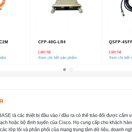
OC2M
CFP-40G-LR4
QSFP-4SF
Liên hệ
Liên hệ
phẩm
Xem chi tiết sản phẩm
Xem chi tiết
FR
SE là các thiết bị đầu vào / đầu ra có thể tráo đổi được cắm 
ạch hoặc bộ định tuyến của Cisco. Họ cung cấp cho khách hàn
g các lớp lõi và phân phối của mạng trung tâm dữ liệu, doanh ng