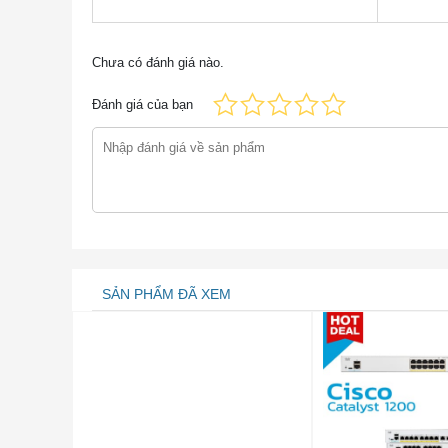
C4S1-2D1.
Cisco CFP-40G-FR
Chưa có đánh giá nào.
Mô-đun CFP của Cisco 40GBASE-FR hỗ trợ độ dài li
Đánh giá của bạn
SC song công. Nó thực hiện một làn quang nối tiếp
40GBASE-FR và OTU3 VSR2000-3R2.
Mô-đun chuyển đổi FourX của Cisco (Hình 3) cung 
chuyển mạch hoặc bộ định tuyến của Cisco thành b
Factor Pluggable Plus (SFP +) của Cisco. Các mô
Kết nối và cáp CFP-40G-SR4
SẢN PHẨM ĐÃ XEM
Đầu nối: Đầu nối MPO / MTP 12 sợi (-SR4), đầu nố
Lưu ý:
Chỉ hỗ trợ kết nối với dây vá với đầu nối
dây cáp và cụm cáp được sử dụng phải tuân thủ các