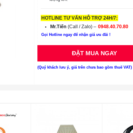
HOTLINE TƯ VẤN HỖ TRỢ 24H/7:
Mr.Tiến
(Call / Zalo) –
0948.40.70.80
Gọi Hotline ngay để nhận giá ưu đãi !
ĐẶT MUA NGAY
(Quý khách lưu ý, giá trên chưa bao gồm thuế VAT)