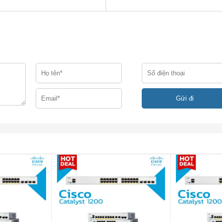
ên kết lên tới 2km so với cặp sợi đơn chế độ tiêu chuẩn với 
 ở 40 Gigabit. Mô-đun CFP này hỗ trợ cả hai tiêu chuẩn IEEE
cấp tính linh hoạt để chuyển đổi cổng CFP 40 Gigabit Ethernet
ốn cổng Ethernet 10 Gigabit độc lập hỗ trợ các mô-đun nhỏ 1
-đun 10 Gigabit Ethernet SFP + không được bao gồm.
i SC / PC kép (-LR4 và -FR).
 PC hoặc UPC. Dây nối với đầu nối APC không được hỗ trợ. Tất 
 tiêu chuẩn quy định trong phần tiêu chuẩn.