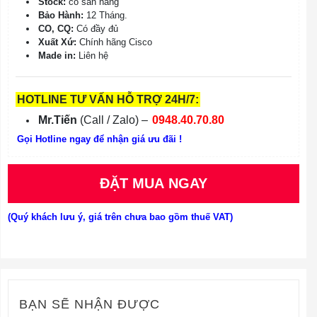
Stock:
có sẵn hàng
Bảo Hành:
12 Tháng.
CO, CQ:
Có đầy đủ
Xuất Xứ:
Chính hãng Cisco
Made in:
Liên hệ
HOTLINE TƯ VẤN HỖ TRỢ 24H/7:
Mr.Tiến
(Call / Zalo) –
0948.40.70.80
Gọi Hotline ngay để nhận giá ưu đãi !
ĐẶT MUA NGAY
(Quý khách lưu ý, giá trên chưa bao gồm thuế VAT)
BẠN SẼ NHẬN ĐƯỢC