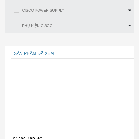
dến cho quý khách hàng một địa chỉ phân phối thiết bị
CISCO POWER SUPPLY
mạng
Cisco Chính Hãng tại Hà Nội và Sài Gòn Uy
Tín Nhất
với giá thành rẻ nhất!
PHỤ KIỆN CISCO
Do đó, Cisco Chính Hãng cam kết
bán CAB-ADPT-
75-120 Chính Hãng
tới quý khách với giá thành rẻ
nhất Việt Nam. Quý khách có thể đặt hàng online hoặc
SẢN PHẨM ĐÃ XEM
mua trực tiếp tại văn phòng của chúng tôi tại Hà Nội và
Sài Gòn.
BẠN SẼ NHẬN ĐƯỢC
Thiết bị CAB-ADPT-75-120 Chính hãng với giá
thành rẻ nhất Việt Nam.
Dịch Vụ, Tư vấn Chuyên Nghiệp và Tận Tình.
Hõ Trợ Tư Vấn kỹ thuật hoàn toàn miễn phí của
đội ngũ nhân sự có hơn 10 năm kinh nghiệm.
Giao hàng nhanh trên Toàn Quốc, thời gian giao