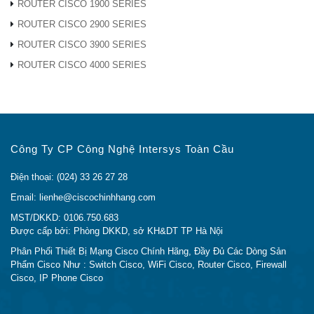
ROUTER CISCO 1900 SERIES
để được giải đáp.
hoặc
Liên Hệ Ngay
cho chúng tôi
ROUTER CISCO 2900 SERIES
theo thông tin sau:
ROUTER CISCO 3900 SERIES
ROUTER CISCO 4000 SERIES
>>> Địa Chỉ Mua Cisco Accessories CAB-
ADPT-75-120 Tại Hà Nội
Đ/c: Số 3, Ngõ 24B Hoàng Quốc Việt, Phường Nghĩa
Đô, Quận Cầu Giấy, TP Hà Nội.
Công Ty CP Công Nghệ Intersys Toàn Cầu
Tel: 024 33 26 27 28
Hotline: (Call/Zalo):
0948.40.70.80
Điện thoại: (024) 33 26 27 28
Email:
lienhe@ciscochinhhang.com
Email: lienhe@ciscochinhhang.com
MST/DKKD: 0106.750.683
>>> Địa Chỉ Mua Cisco Accessories CAB-
Được cấp bởi: Phòng DKKD, sở KH&DT TP Hà Nội
ADPT-75-120 Tại Sài Gòn
Phân Phối Thiết Bị Mạng Cisco Chính Hãng, Đầy Đủ Các Dòng Sản
Phẩm Cisco Như : Switch Cisco, WiFi Cisco, Router Cisco, Firewall
Cisco, IP Phone Cisco
Đ/c: 736/182 Lê Đức Thọ, Phường 15, Quận Gò Vấp,
TP Hồ Chí Minh