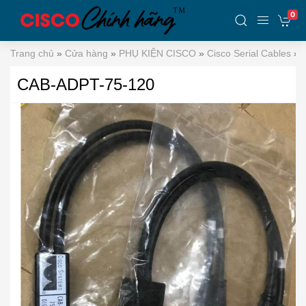
0
Trang chủ
»
Cửa hàng
»
PHỤ KIỆN CISCO
»
Cisco Serial Cables
»
CAB-ADPT-75-120