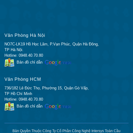
Tel: 024 33 26 27 28
Hotline: (Call/Zalo):
0948.40.70.80
Email:
lienhe@ciscochinhhang.com
Văn Phòng Hà Nội
NO7C-LK19 Hồ Học Lãm, P.Vạn Phúc, Quận Hà Đông,
TP Hà Nội.
Hotline: 0948.40.70.80
Bản đồ chỉ dẫn
Văn Phòng HCM
736/182 Lê Đức Thọ, Phường 15, Quận Gò Vấp,
TP Hồ Chí Minh
Hotline: 0948.40.70.80
Bản đồ chỉ dẫn
Bản Quyền Thuộc Công Ty Cổ Phần Công Nghệ Intersys Toàn Cầu