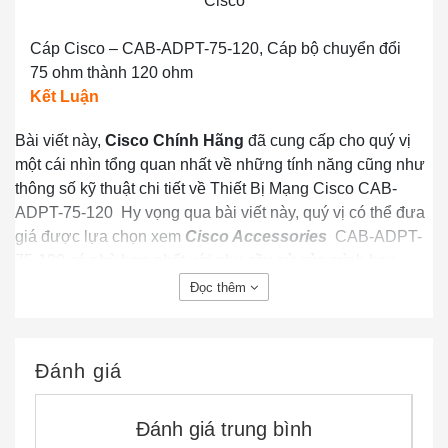
Cisco
Cáp Cisco – CAB-ADPT-75-120, Cáp bộ chuyển đổi
75 ohm thành 120 ohm
Kết Luận
Bài viết này,
Cisco Chính Hãng
đã cung cấp cho quý vị
một cái nhìn tổng quan nhất về những tính năng cũng như
thông số kỹ thuật chi tiết về Thiết Bị Mạng Cisco CAB-
ADPT-75-120 Hy vọng qua bài viết này, quý vị có thể đưa
giá được lựa chọn xem
Cisco Accessories
CAB-ADPT-
75-120 có phù hợp nhất với nhu cầu sử của mình hay
không để có thể quyết định việc mua sản phẩm.
Đọc thêm
Ciscochinhang.com
là nhà
Phân Phối Cisco
giá rẻ. Do
đó, khi mua các thiết bị cisco của chúng tôi, khách hàng
luôn được cam kết chất lượng sản phẩm tốt nhất và giá rẻ
Đánh giá
nhất. Hàng luôn có sẵn trong kho, đầy đủ CO CQ. đặc biệt
chúng tôi có chính sách giá tốt hỗ trợ cho dự án!
Đánh giá trung bình