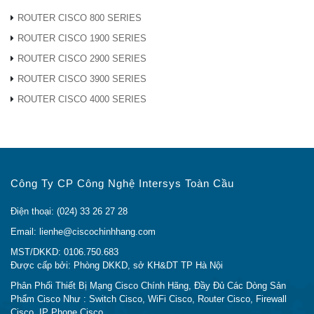
Khung với 2 nguồn điện và quạt tích hợp
21,85lLb (9,91
ROUTER CISCO 800 SERIES
ROUTER CISCO 1900 SERIES
Điện áp đầu vào
90 đến 264 V
ROUTER CISCO 2900 SERIES
ROUTER CISCO 3900 SERIES
Nhiệt độ hoạt động
32 ° đến 104 °
ROUTER CISCO 4000 SERIES
Nhiệt độ bảo quản
-4 ° đến 149 ° 
Độ ẩm tương đối hoạt động và không hoạt
Môi trường xu
Công Ty CP Công Nghệ Intersys Toàn Cầu
động không ngưng tụ
Môi trường xu
Điện thoại: (024) 33 26 27 28
trữ: 5% đến 
Email: lienhe@ciscochinhhang.com
MST/DKKD: 0106.750.683
Độ cao
Hoạt động lên
Được cấp bởi: Phòng DKKD, sở KH&DT TP Hà Nội
Phân Phối Thiết Bị Mạng Cisco Chính Hãng, Đầy Đủ Các Dòng Sản
MTBF (giờ)
307.200
Phẩm Cisco Như : Switch Cisco, WiFi Cisco, Router Cisco, Firewall
Cisco, IP Phone Cisco