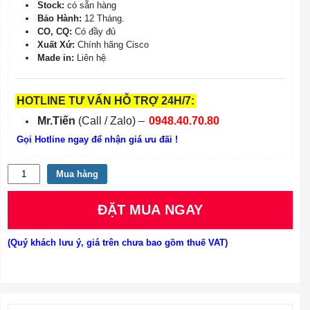
Stock:
có sẵn hàng
Bảo Hành:
12 Tháng.
CO, CQ:
Có đầy đủ
Xuất Xứ:
Chính hãng Cisco
Made in:
Liên hệ
HOTLINE TƯ VẤN HỖ TRỢ 24H/7:
Mr.Tiến
(Call / Zalo) –
0948.40.70.80
Gọi Hotline ngay để nhận giá ưu đãi !
Số
Mua hàng
lượng
ĐẶT MUA NGAY
(Quý khách lưu ý, giá trên chưa bao gồm thuế VAT)