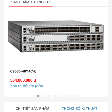
SẢN PHẨM TƯƠNG TỰ
C9500-48Y4C-E
564.000.000 đ
Xem chi tiết sản phẩm
CHI TIẾT SẢN PHẨM
THÔNG SỐ KĨ THUẬT