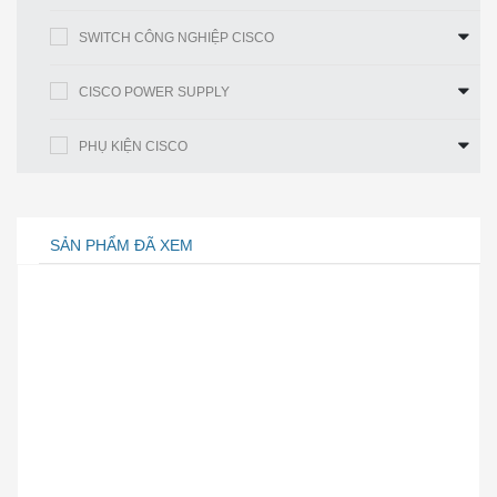
Ess. Giấy phép
SWITCH CÔNG NGHIỆP CISCO
CISCO POWER SUPPLY
chuyển đổi công
Lên đến 1,6 Tbps
suất
PHỤ KIỆN CISCO
Tỷ lệ chuyển tiếp
Lên đến 1 Bpps
SẢN PHẨM ĐÃ XEM
DRAM
16 G
Tốc biến
16 G
Kích thước (Cao x
1,73 x 17,5 x 18,0 inch
Rộng x Dày)