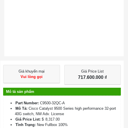
Giá khuyến mại
Giá Price List
Vui lòng gọi
717.600.000
₫
Mô tả sản phẩm
Part Number:
C9500-32QC-A
Mô Tả:
Cisco Catalyst 9500 Series high performance 32-port
40G switch, NW Adv. License
Giá Price List:
$
8,317.00
Tình Trạng:
New Fullbox 100%