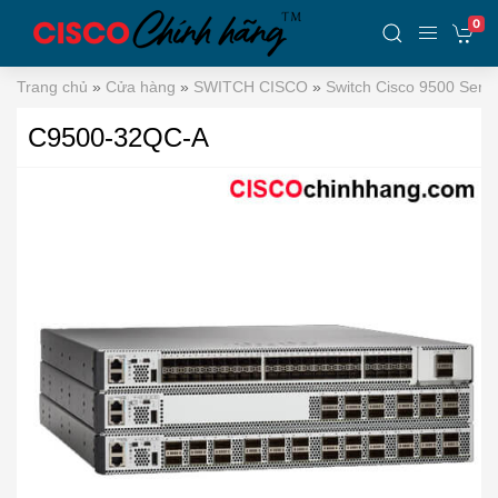
0
Trang chủ
»
Cửa hàng
»
SWITCH CISCO
»
Switch Cisco 9500 Serie
C9500-32QC-A