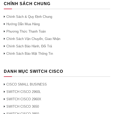
Lên đến 90.0
CHÍNH SÁCH CHUNG
Tổng số tuyến IPv6
Lên đến 212.00
Chính Sách & Quy Định Chung
Hướng Dẫn Mua Hàng
Lên đến 90.0
Phương Thức Thanh Toán
Chính Sách Vận Chuyển, Giao Nhận
Quy mô QoS ACL
Lên đến 1600
Chính Sách Bảo Hành, Đổi Trả
Chính Sách Bảo Mật Thông Tin
Thang đo ACL bảo mật
Lên đến 2700
Mục FNF
Lên đến 98.0
DANH MỤC SWITCH CISCO
CISCO SMALL BUSINESS
DRAM
16 GB
SWITCH CISCO 2960L
SWITCH CISCO 2960X
Tốc biến
16 GB
SWITCH CISCO 3650
SWITCH CISCO 3850