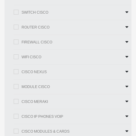
C9500-DNA-A-7Y
SWITCH CISCO
ROUTER CISCO
Mô-đun
C9500-NM-2Q
FIREWALL CISCO
WIFI CISCO
C9500-NM-8X
CISCO NEXUS
So sánh với mặt hàng tương tự
MODULE CISCO
Bảng 3 cho thấy sự so sánh.
CISCO MERAKI
Mã sản phẩm
C9500-32QC-E
CISCO IP PHONES VOIP
Sự miêu tả
Bộ chuyển mạch 40G 32 cổng 40G hiệu
CISCO MODULES & CARDS
cao Cisco Catalyst 9500 Series, NW