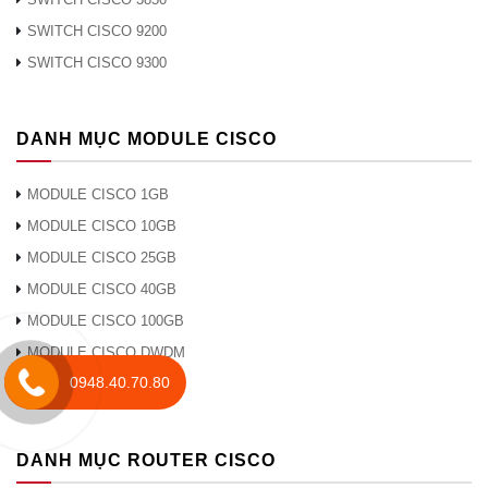
ID VLAN
4000
SWITCH CISCO 9200
Tổng số giao diện ảo đã chuyển đổi (SVI)
4000
SWITCH CISCO 9300
Khung jumbo
9216 byte
DANH MỤC MODULE CISCO
Thông số kỹ thuật c
MODULE CISCO 1GB
MODULE CISCO 10GB
Lựa chọn nguồn điện
C9K-PWR-65
MODULE CISCO 25GB
MODULE CISCO 40GB
Kích thước, thông số kỹ thuật vậ
MODULE CISCO 100GB
MODULE CISCO DWDM
Kích thước (Cao x Rộng x Dày)
1,73 x 17,5 x 
0948.40.70.80
MODULE CISCO CWDM
Đơn vị giá đỡ (RU)
1 RU
DANH MỤC ROUTER CISCO