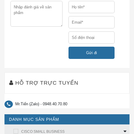
C9500-DNA-E-5Y
C9500-DNA-E-7Y
C9500-DNA-A-3Y
HỖ TRỢ TRỰC TUYẾN
Mr.Tiến (Zalo) - 0948.40.70.80
C9500-DNA-A-5Y
DANH MỤC SẢN PHẨM
CISCO SMALL BUSINESS