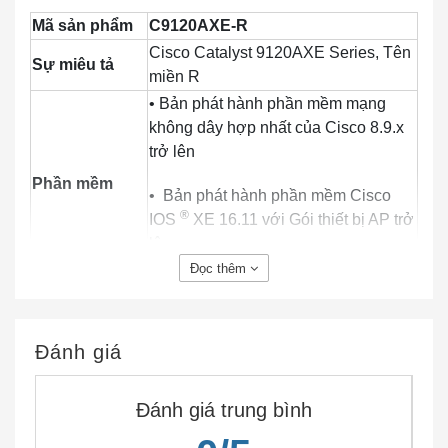
Mã sản phẩm
C9120AXE-R
Cisco Catalyst 9120AXE Series, Tên
Sự miêu tả
miền R
• Bản phát hành phần mềm mạng
không dây hợp nhất của Cisco 8.9.x
trở lên
Phần mềm
• Bản phát hành phần mềm Cisco
®
IOS
XE 16.11 với Gói thiết bị AP trở
lên
Đọc thêm
• Bộ điều khiển không dây Cisco
Catalyst 9800 Series
Bộ điều khiển
mạng LAN
Đánh giá
• Bộ điều khiển không dây Cisco
không dây
3500, 5520 và 8540 và Bộ điều khiển
được hỗ trợ
không dây ảo Cisco
Đánh giá trung bình