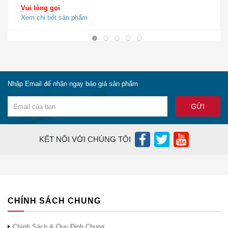
Vui lòng gọi
Điểm truy cập Cisco Catalyst
Xem chi tiết sản phẩm
C9120AXE-B
9120AXE, ăng-ten bên trong; Wi-
Fi 6; Miền 4×4: 4 MIMO, B
Điểm truy cập Cisco Catalyst
C9120AXE-D
9120AXE, ăng-ten bên trong; Wi-
Fi 6; Miền 4×4: 4 MIMO, D
Nhập Email để nhận ngay báo giá sản phẩm
Điểm truy cập Cisco Catalyst
C9120AXE-E
9120AXE, ăng-ten bên trong; Wi-
Fi 6; Miền 4×4: 4 MIMO, E
Điểm truy cập Cisco Catalyst
C9120AXE-F
9120AXE, ăng-ten bên trong; Wi-
KẾT NỐI VỚI CHÚNG TÔI
Fi 6; Miền 4×4: 4 MIMO, F
Điểm truy cập Cisco Catalyst
C9120AXE-G
9120AXE, ăng-ten bên trong; Wi-
Fi 6; 4×4: 4 MIMO, Miền G
Điểm truy cập Cisco Catalyst
CHÍNH SÁCH CHUNG
C9120AXE-H
9120AXE, ăng-ten bên trong; Wi-
Fi 6; Miền 4×4: 4 MIMO, H
Chính Sách & Quy Định Chung