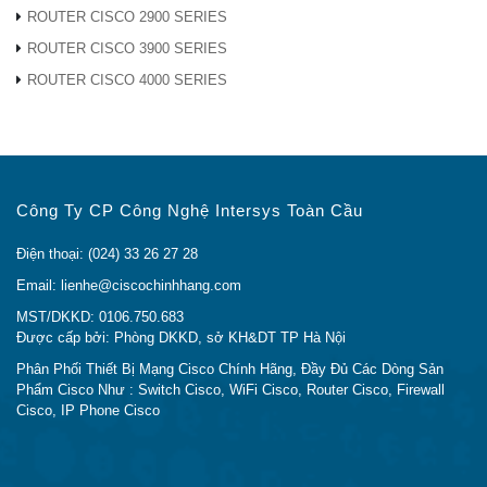
ROUTER CISCO 2900 SERIES
ROUTER CISCO 3900 SERIES
CẢNH BÁO VỀ THIẾT BỊ CISCO KHÔNG RÕ
ROUTER CISCO 4000 SERIES
NGUỒN GỐC XUẤT XỨ TRÊN THỊ TRƯỜNG
Trong xu thế thị trường rối rem thật giả lẫn lộn giữa
hàng chính hãng và hàng trôi nổi kém chất lượng nói
chung và của
Thiết Bị Mạng Cisco
nói riêng. Sản
Công Ty CP Công Nghệ Intersys Toàn Cầu
phẩm
C9120AXE-R
cũng không phải là ngoại lệ. nếu
không được trang bị kiến thức đầy đủ một cách hệ
Điện thoại: (024) 33 26 27 28
thống thì bạn khó lòng có thể lựa chọn được sản phẩm
Email: lienhe@ciscochinhhang.com
chính hãng, rõ nguồn gốc xuất xứ.
MST/DKKD: 0106.750.683
Được cấp bởi: Phòng DKKD, sở KH&DT TP Hà Nội
Hiện nay, trên thị trường có rất nhiều đơn vị
bán
C9120AXE-R
không phải là hàng chính hãng, không
Phân Phối Thiết Bị Mạng Cisco Chính Hãng, Đầy Đủ Các Dòng Sản
Phẩm Cisco Như : Switch Cisco, WiFi Cisco, Router Cisco, Firewall
rõ nguồn gốc xuất xứ thậm chí là bán hàng cũ những
Cisco, IP Phone Cisco
vẫn nói với khách là hàng mới. không có các giấy tờ
CO, CQ
nên nhiều khách hàng của chúng tôi sau khi
mua phải loại hàng này thì không thể nghiệm thu cho