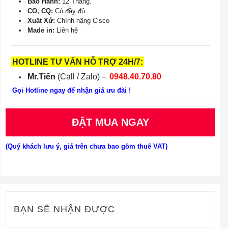
Bảo Hành:
12 Tháng.
CO, CQ:
Có đầy đủ
Xuất Xứ:
Chính hãng Cisco
Made in:
Liên hệ
HOTLINE TƯ VẤN HỖ TRỢ 24H/7:
Mr.Tiến
(Call / Zalo) –
0948.40.70.80
Gọi Hotline ngay để nhận giá ưu đãi !
ĐẶT MUA NGAY
(Quý khách lưu ý, giá trên chưa bao gồm thuế VAT)
BẠN SẼ NHẬN ĐƯỢC