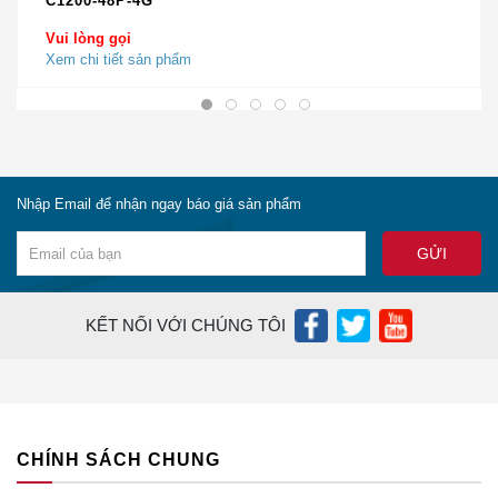
C1200-48P-4G
xa có thể tồn tại của Cisco Unified
hóa
Vui lòng gọi
Survivable (SRST) trong khi chuyển đổi
Xem chi tiết sản phẩm
dự phòng WAN
· RTP nén (CRTP) được hỗ trợ với
các cuộc gọi được mã hóa truyền thông
bằng SRTP
Nhập Email để nhận ngay báo giá sản phẩm
Thuật
· Hỗ trợ thuật toán mã hóa AES-
toán xác
128· Hỗ trợ thuật toán xác thực băm
thực và mã
an toàn HMAC (SHA 1)
KẾT NỐI VỚI CHÚNG TÔI
hóa
· Cổng vào báo hiệu và mã hóa của
Cisco Unified Communications Manager
sử dụng IPSec cho cổng giao thức điều
Tính năng
khiển cổng đa phương tiện (MGCP),
CHÍNH SÁCH CHUNG
xác thực và
cổng H.323 và SIP· Điện thoại IP