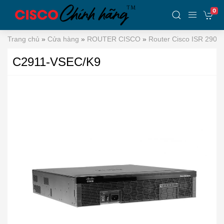
0
Trang chủ
»
Cửa hàng
»
ROUTER CISCO
»
Router Cisco ISR 2900
C2911-VSEC/K9