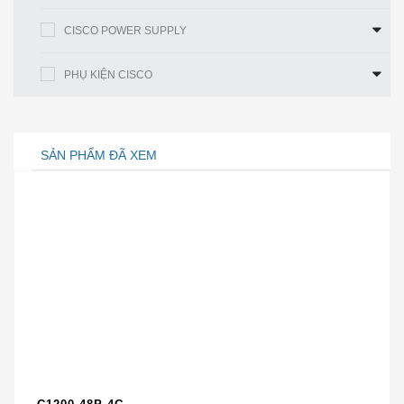
RAM
512 MB (đã cài đặt) / 2 GB (tối đa)
CISCO POWER SUPPLY
Bộ nhớ
256 MB (đã cài đặt) / 8 GB (tối đa)
flash
PHỤ KIỆN CISCO
Thứ
43,8 cm x 30,5 cm x 8,9 cm
nguyên
Thông tin chi tiết sản phẩm
SẢN PHẨM ĐÃ XEM
Bảng 2. Bảng Tính năng Gói Bảo mật Thoại
· Mã hóa phương tiện của luồng
RTP bằng giọng nói bằng SRTP·
Trao đổi thông tin Giao thức Kiểm soát
RTP (RTCP) bằng RTCP an toàn
· SRTP đến dự phòng RTP cho các
cuộc gọi giữa các điểm cuối an toàn và
Tính
không an toàn
năng xác
· Các cuộc gọi an toàn được hỗ trợ
thực và mã
trong chế độ Điện thoại Trang web Từ