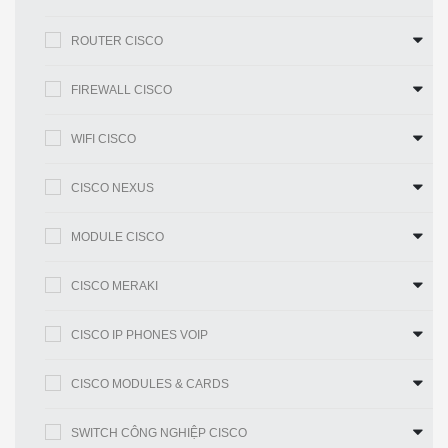
C2911-VSEC/K9.
ROUTER CISCO
Mã sản
C2911-VSEC/K9
phẩm
FIREWALL CISCO
Cisco 2911 Voice Sec. Gói, PVDM3-16,
Gói
UC và SEC Giấy phép PAK
WIFI CISCO
Đơn vị
2RU
Rack
CISCO NEXUS
3 cổng Ethernet 10/100/1000 tích hợp
Giao diện
(chỉ dành cho RJ-45)
MODULE CISCO
1 khe mô-đun dịch vụ1 Khe cắm mô-đun
dịch vụ nội bộ
CISCO MERAKI
2 khe cắm bộ xử lý tín hiệu số (DSP) trên
Khe cắm
CISCO IP PHONES VOIP
bo mạch chủ
mở rộng
CISCO MODULES & CARDS
4 khe cắm thẻ giao tiếp WAN tốc độ cao
được cải tiến
SWITCH CÔNG NGHIỆP CISCO