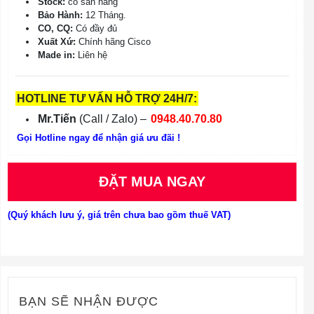
Stock:
có sẵn hàng
Bảo Hành:
12 Tháng.
CO, CQ:
Có đầy đủ
Xuất Xứ:
Chính hãng Cisco
Made in:
Liên hệ
HOTLINE TƯ VẤN HỖ TRỢ 24H/7:
Mr.Tiến
(Call / Zalo) –
0948.40.70.80
Gọi Hotline ngay để nhận giá ưu đãi !
ĐẶT MUA NGAY
(Quý khách lưu ý, giá trên chưa bao gồm thuế VAT)
BẠN SẼ NHẬN ĐƯỢC