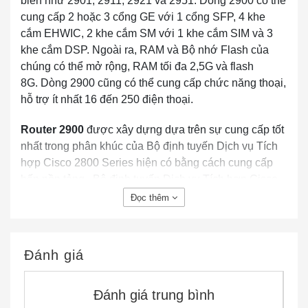
biến như 2901, 2911, 2921 và 2951. Dòng 2900 có thể
cung cấp 2 hoặc 3 cổng GE với 1 cổng SFP, 4 khe
cắm EHWIC, 2 khe cắm SM với 1 khe cắm SIM và 3
khe cắm DSP. Ngoài ra, RAM và Bộ nhớ Flash của
chúng có thể mở rộng, RAM tối đa 2,5G và flash
8G. Dòng 2900 cũng có thể cung cấp chức năng thoại,
hỗ trợ ít nhất 16 đến 250 điện thoại.
Router 2900
được xây dựng dựa trên sự cung cấp tốt
nhất trong phân khúc của Bộ định tuyến Dịch vụ Tích
hợp Cisco 2800 Series hiện có bằng cách cung cấp
bốn nền tảng . Bộ định tuyến Dịch vụ Tích hợp Cisco
2901, 2911, 2921 và 2951.
Đọc thêm
Dòng Cisco 2900 cho phép triển khai trong môi trường
WAN tốc độ cao với các dịch vụ đồng thời được bật
Đánh giá
lên đến
75 Mbps.
Vải
MultigiGabit (MGF)
cho phép giao tiếp giữa mô-
Đánh giá trung bình
đun với mô-đun băng thông cao mà không ảnh hưởng