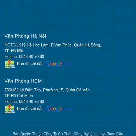
MEMUSB-
Mã thông báo USB Flash 1GB
1024FT
So sánh với các bộ định tuyến tương tự
Bảng 4 cho thấy sự so sánh của CISCO2911/K9 và
Văn Phòng Hà Nội
C2911-VSEC/K9.
NO7C-LK19 Hồ Học Lãm, P.Vạn Phúc, Quận Hà Đông,
TP Hà Nội.
Mô hình
CISCO2911/K9
C2911-VSEC/K9
Hotline: 0948.40.70.80
Gói
Không áp dụng
Gói bảo mật thoại
Bản đồ chỉ dẫn
Giao diện
3GE
3GE
Khe cắm
Văn Phòng HCM
4
4
EHWIC
736/182 Lê Đức Thọ, Phường 15, Quận Gò Vấp,
Khe cắm
TP Hồ Chí Minh
1
1
Hotline: 0948.40.70.80
SIM
Bản đồ chỉ dẫn
SFP
0
0
512MB (được cài
512MB (được cài
Ký ức
đặt) / 2 GB (tối đa)
đặt) / 2 GB (tối đa)
Bản Quyền Thuộc Công Ty Cổ Phần Công Nghệ Intersys Toàn Cầu
Bộ nhớ
256MB (được cài
256MB (được cài