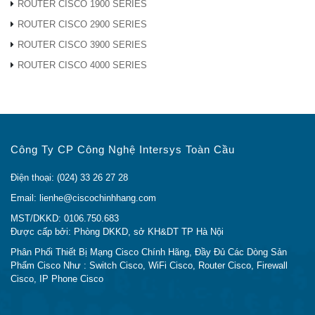
Thẻ giao tiếp WAN 2 cổng nối tiếp Thẻ
ROUTER CISCO 1900 SERIES
HWIC-2T
giao diện WAN tốc độ cao Cisco Router
ROUTER CISCO 2900 SERIES
EHWIC-
Cisco 1900, 2900, 3900 Bộ định tuyến
ROUTER CISCO 3900 SERIES
1GE-SFP-
Thẻ EHWIC WAN EHWIC-1GE-SFP-CU
ROUTER CISCO 4000 SERIES
CU
Bốn cổng 10/100/1000 Base-TXGigabit
EHWIC-
Ethernet giao diện chuyển đổi thẻ cho
4ESG
Cisco1900 2900 3900Routers
ISM-SRE-
Mô-đun Dịch vụ Nội bộ (ISM) với Dịch vụ
Công Ty CP Công Nghệ Intersys Toàn Cầu
300-K9
Sẵn sàng
MEM-CF-
Nâng cấp Flash Compact 256MB lên
Điện thoại: (024) 33 26 27 28
256U1GB
1GB cho Cisco 1900,2900,3900
Email: lienhe@ciscochinhhang.com
MEM-CF-
Nâng cấp Flash Compact 256MB lên
MST/DKKD: 0106.750.683
256U2GB
2GB cho Cisco 1900,2900,3900
Được cấp bởi: Phòng DKKD, sở KH&DT TP Hà Nội
MEM-CF-
Nâng cấp CF 256MB lên 512MB cho
Phân Phối Thiết Bị Mạng Cisco Chính Hãng, Đầy Đủ Các Dòng Sản
Phẩm Cisco Như : Switch Cisco, WiFi Cisco, Router Cisco, Firewall
256U512MB
Cisco 1900,2900,3900 ISR
Cisco, IP Phone Cisco
MEM-CF-
Nâng cấp Flash Compact 256MB lên
256U4GB
4GB cho Cisco 1900,2900,3900