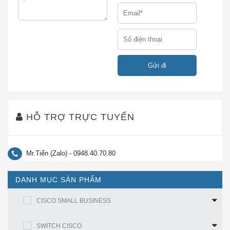
thêm căng thẳng cho kết cấu mạng. Bộ chuyển
mạch C1-N5672UP-8FEX-1G 10-Gbps giải quyết
thách thức này bằng cách cung cấp khả năng mở
rộng và hiệu suất, làm cho nó trở thành một nền
tảng tuyệt vời để đáp ứng các nhu cầu hiện tại và
tương lai.
Mật độ và khả năng phục hồi:
Được xây dựng
cho các trung tâm dữ liệu ngày nay, các thiết bị
chuyển mạch được thiết kế giống như các máy
HỖ TRỢ TRỰC TUYẾN
chủ mà chúng hỗ trợ. Các cổng và kết nối nguồn
của C1-N5672UP-8FEX-1G nằm ở phía sau, gần
với các cổng máy chủ, giúp giữ cho chiều dài cáp
Mr.Tiến (Zalo) - 0948.40.70.80
ngắn nhất có thể và phân phối đến các máy chủ
rack theo truyền thống chỉ được cung cấp trên các
DANH MỤC SẢN PHẨM
máy chủ phiến. Có thể truy cập các mô-đun quạt
và nguồn có thể thay thế nóng từ bảng điều khiển
CISCO SMALL BUSINESS
phía trước, nơi đèn trạng thái cung cấp cái nhìn
nhanh về hoạt động của công tắc. Làm mát từ
SWITCH CISCO