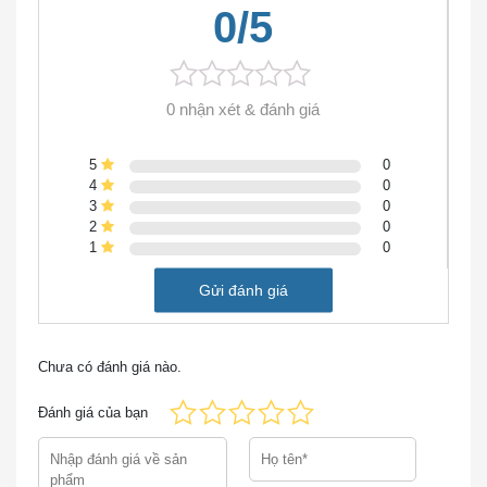
0/5
0 nhận xét & đánh giá
Bảng điều khiển phía sau của C1-N5672UP-8FEX-1G
5
0
4
0
Tính năng và lợi ích của Cisco Nexus 5000
3
0
2
0
Series
1
0
Sau đây là một số tính năng chính của thiết bị chuyển
Gửi đánh giá
mạch Cisco Nexus 5000 bao gồm C1-N5672UP-
8FEX-1G
Chưa có đánh giá nào.
Tối ưu hóa cho ảo hóa và triển khai đám mây:
Ngày nay, các máy chủ hiệu suất cao được triển
Đánh giá của bạn
khai trên đám mây có thể hỗ trợ nhiều máy ảo và
khối lượng công việc hơn bao giờ hết. Yêu cầu có
thể triển khai các máy chủ mới theo yêu cầu đặt ra