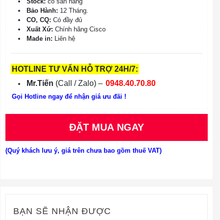
Stock:
có sẵn hàng
Bảo Hành:
12 Tháng.
CO, CQ:
Có đầy đủ
Xuất Xứ:
Chính hãng Cisco
Made in:
Liên hệ
HOTLINE TƯ VẤN HỖ TRỢ 24H/7:
Mr.Tiến
(Call / Zalo) –
0948.40.70.80
Gọi Hotline ngay để nhận giá ưu đãi !
ĐẶT MUA NGAY
(Quý khách lưu ý, giá trên chưa bao gồm thuế VAT)
BẠN SẼ NHẬN ĐƯỢC