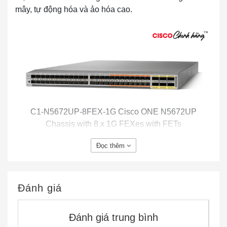
mây, tự động hóa và ảo hóa cao.
C1-N5672UP-8FEX-1G Cisco ONE N5672UP
Chassis with 8 x 1G FEXes with FETs
Đọc thêm
Thông tin chi tiết sản phẩm
Hình dưới cho thấy bảng điều khiển phía sau của
Đánh giá
C1-N5672UP-8FEX-1G
Đánh giá trung bình