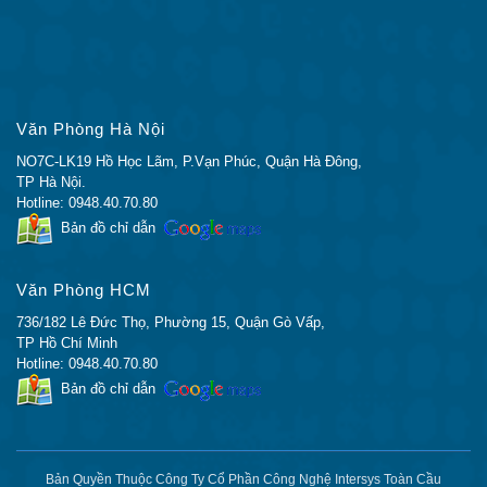
những thông tin trên. Có đi tìm hiểu thì như đứng giữa
một ma trận thông tin không biết đâu là thông tin đúng.
Nắm được xu thế trên nên trong bài viết này, chúng tôi
sẽ chỉ cho bạn thông tin và cách nhận biết thế nào là
Văn Phòng Hà Nội
một sản phẩm C1-N5672UP-8FEX-1G
chính hãng
trong phần dưới đây.
NO7C-LK19 Hồ Học Lãm, P.Vạn Phúc, Quận Hà Đông,
TP Hà Nội.
Hotline: 0948.40.70.80
Bản đồ chỉ dẫn
TẠI SAO NÊN MUA C1-N5672UP-8FEX-1G TẠI
CISCO CHÍNH HÃNG
Văn Phòng HCM
736/182 Lê Đức Thọ, Phường 15, Quận Gò Vấp,
Bạn đang cần
mua C1-N5672UP-8FEX-1G
TP Hồ Chí Minh
Chính Hãng?
Hotline: 0948.40.70.80
Bạn đang cần
tìm địa chỉ Bán C1-N5672UP-
Bản đồ chỉ dẫn
8FEX-1G Giá Rẻ Nhất?
Bạn đang cần
tìm địa chỉ Bán C1-N5672UP-
8FEX-1G Uy Tín tại Hà Nội và Sài Gòn?
Bản Quyền Thuộc Công Ty Cổ Phần Công Nghệ Intersys Toàn Cầu