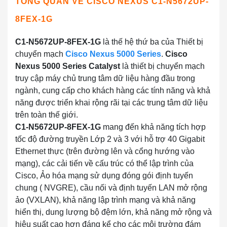
TỔNG QUAN VỀ
CISCO NEXUS C1-N5672UP-
8FEX-1G
C1-N5672UP-8FEX-1G
là thế hệ thứ ba của Thiết bị
chuyển mạch
Cisco Nexus 5000 Series
.
Cisco
Nexus 5000 Series Catalyst
là thiết bị chuyển mạch
truy cập máy chủ trung tâm dữ liệu hàng đầu trong
ngành, cung cấp cho khách hàng các tính năng và khả
năng được triển khai rộng rãi tại các trung tâm dữ liệu
trên toàn thế giới.
C1-N5672UP-8FEX-1G
mang đến khả năng tích hợp
tốc độ đường truyền Lớp 2 và 3 với hỗ trợ 40 Gigabit
Ethernet thực (trên đường lên và cổng hướng vào
mạng), các cải tiến về cấu trúc có thể lập trình của
Cisco, Ảo hóa mạng sử dụng đóng gói định tuyến
chung ( NVGRE), cầu nối và định tuyến LAN mở rộng
ảo (VXLAN), khả năng lập trình mạng và khả năng
hiển thị, dung lượng bộ đệm lớn, khả năng mở rộng và
hiệu suất cao hơn đáng kể cho các môi trường đám