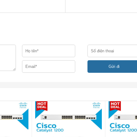
24Q giúp các trung tâm dữ liệu hoạt động trong phạm vi khôn
 giảm lượng khí thải carbon của chúng. Các bộ nguồn chuyển đ
 tải với mức sử dụng thấp nhất là 25%. Khả năng này cho phép 
 khi vẫn có kích thước phù hợp để hỗ trợ các điều kiện của hệ
bị chuyển mạch C1-N5624Q hỗ trợ độ trễ từ cổng đến cổng kho
 bật các tính năng.
h của Cisco (SPAN) và SPAN được đóng gói (ERSPAN):
SP
 cố và giám sát lưu lượng truy cập mạnh mẽ. Khả năng SPAN
 lượng băng thông bổ sung được sử dụng cho lưu lượng SPA
 thông hiệu quả hơn cho lưu lượng SPAN và ERSPAN để bất k
ưu lượng dữ liệu đều có thể được phân bổ cho lưu lượng SPAN
n SPAN và ERSPAN tốc độ dòng.
 Gbps C1-N5624Q hỗ trợ bộ đệm gói 25 MB được chia sẻ bởi
Gigabit Ethernet. Khả năng quản lý bộ đệm linh hoạt cho phép 
và riêng trong trường hợp tắc nghẽn.
hông lượng đa hướng lớp 2 và 3 tốc độ dòng cho tất cả các kíc
 đa hướng được tối ưu hóa qua vải và tại điểm đầu ra. Hỗ tr
ác bảng dò tìm Giao thức Quản lý Nhóm Internet (IGMP) trong