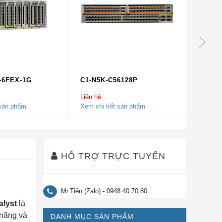
-6FEX-1G
C1-N5K-C56128P
C1-N5
Liên hệ
Liên hệ
 sản phẩm
Xem chi tiết sản phẩm
Xem chi
HỖ TRỢ TRỰC TUYẾN
Mr.Tiến (Zalo) - 0948.40.70.80
alyst
là
 năng và
DANH MỤC SẢN PHẨM