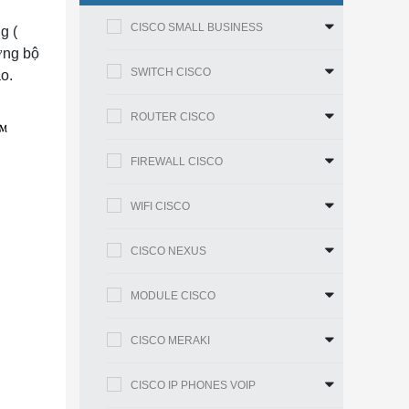
CISCO SMALL BUSINESS
g (
ợng bộ
SWITCH CISCO
o.
ROUTER CISCO
FIREWALL CISCO
WIFI CISCO
CISCO NEXUS
MODULE CISCO
CISCO MERAKI
CISCO IP PHONES VOIP