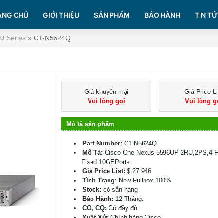
ANG CHỦ
GIỚI THIỆU
SẢN PHẨM
BẢO HÀNH
TIN TỨ
0 Series
»
C1-N5624Q
Giá khuyến mại
Giá Price Li
Vui lòng gọi
Vui lòng g
Mô tả sản phẩm
Part Number:
C1-N5624Q
Mô Tả:
Cisco One Nexus 5596UP 2RU,2PS,4 F
Fixed 10GEPorts
Giá Price List:
$ 27.946
Tình Trạng:
New Fullbox 100%
Stock:
có sẵn hàng
Bảo Hành:
12 Tháng.
CO, CQ:
Có đầy đủ
Xuất Xứ:
Chính hãng Cisco