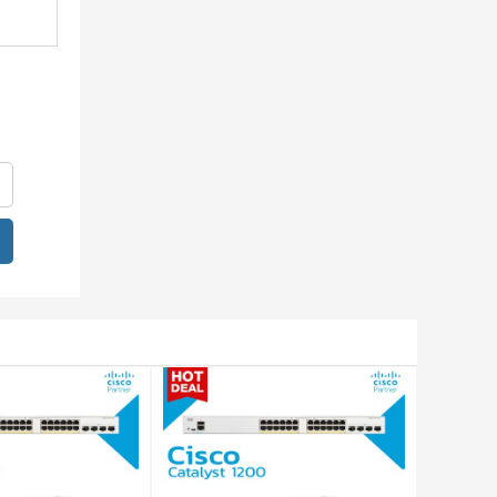
g gian,
ổi cũng
bộ
 thống
ảng 1
AN và
 và
N và
ỳ băng
 hoặc
 mỗi 3
điều
h thước
ợ được
 phần