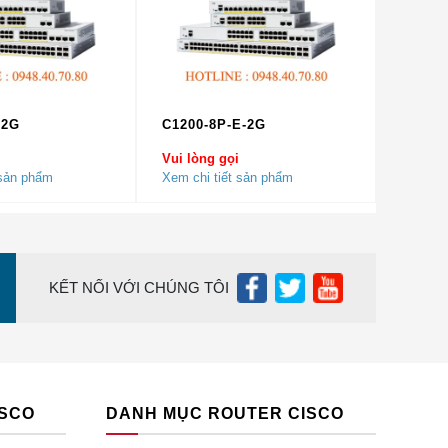
 trợ Đa
cho IGMP
trong
bps như
-2G
C1200-8P-E-2G
 trên bộ
Vui lòng gọi
 sản phẩm
Xem chi tiết sản phẩm
ư thông
chọn
̉m.
uôn
KẾT NỐI VỚI CHÚNG TÔI
úng tôi
ISCO
DANH MỤC ROUTER CISCO