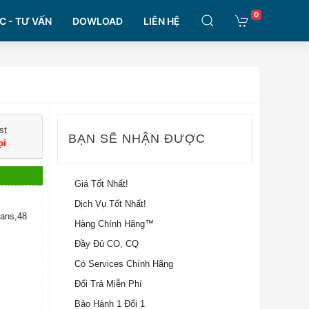
0
C - TƯ VẤN
DOWLOAD
LIÊN HỆ
st
BẠN SẼ NHẬN ĐƯỢC
ọi
Giá Tốt Nhất!
Dịch Vụ Tốt Nhất!
ans,48
Hàng Chính Hãng™
Đầy Đủ CO, CQ
Có Services Chính Hãng
Đổi Trả Miễn Phí
Bảo Hành 1 Đổi 1