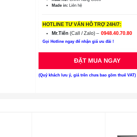
Made in:
Liên hệ
HOTLINE TƯ VẤN HỖ TRỢ 24H/7:
Mr.Tiến
(Call / Zalo) –
0948.40.70.80
Gọi Hotline ngay để nhận giá ưu đãi !
ĐẶT MUA NGAY
(Quý khách lưu ý, giá trên chưa bao gồm thuế VAT)