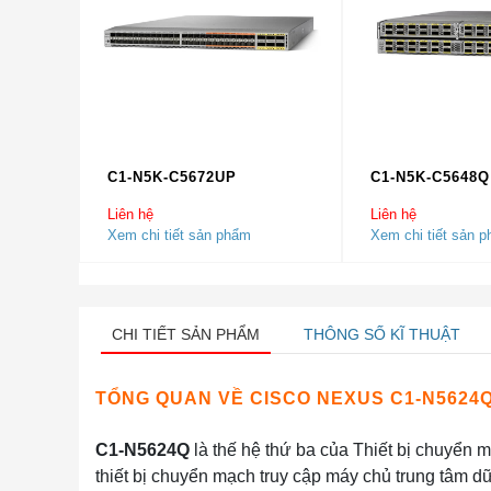
C1-N5K-C5672UP
C1-N5K-C5648Q
Liên hệ
Liên hệ
Xem chi tiết sản phẩm
Xem chi tiết sản 
CHI TIẾT SẢN PHẨM
THÔNG SỐ KĨ THUẬT
TỔNG QUAN VỀ
CISCO NEXUS C1-N5624
C1-N5624Q
là thế hệ thứ ba của Thiết bị chuyển
thiết bị chuyển mạch truy cập máy chủ trung tâm d