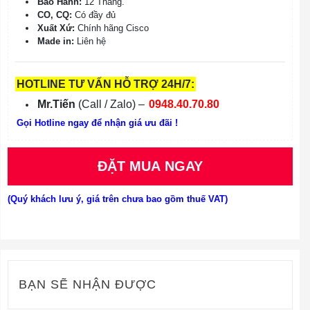
Bảo Hành:
12 Tháng.
CO, CQ:
Có đầy đủ
Xuất Xứ:
Chính hãng Cisco
Made in:
Liên hệ
HOTLINE TƯ VẤN HỖ TRỢ 24H/7:
Mr.Tiến
(Call / Zalo) –
0948.40.70.80
Gọi Hotline ngay để nhận giá ưu đãi !
ĐẶT MUA NGAY
(Quý khách lưu ý, giá trên chưa bao gồm thuế VAT)
BẠN SẼ NHẬN ĐƯỢC