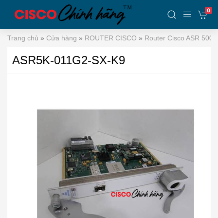
0
Trang chủ
»
Cửa hàng
»
ROUTER CISCO
»
Router Cisco ASR 5000
ASR5K-011G2-SX-K9