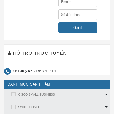
Nắm được xu thế trên nên trong bài viết này, chúng tôi sẽ
chỉ cho bạn thông tin và cách nhận biết thế nào là một sản
phẩm ASR5K-011G2-SX-K9
chính hãng
trong phần dưới
đây.
TẠI SAO NÊN MUA ASR5K-011G2-SX-K9 CISCO
HỖ TRỢ TRỰC TUYẾN
CHÍNH HÃNG
Bạn đang cần
mua ASR5K-011G2-SX-K9 Chính
Mr.Tiến (Zalo) - 0948.40.70.80
Hãng?
Bạn đang cần
tìm địa chỉ Bán ASR5K-011G2-SX-K9
DANH MỤC SẢN PHẨM
CGiá Rẻ Nhất?
Bạn đang cần
tìm địa chỉ Bán ASR5K-011G2-SX-K9
CISCO SMALL BUSINESS
Uy Tín tại Hà Nội và Sài Gòn?
SWITCH CISCO
Chúng tôi đã tìm hiểu và phân tích rất kỹ nhu cầu của