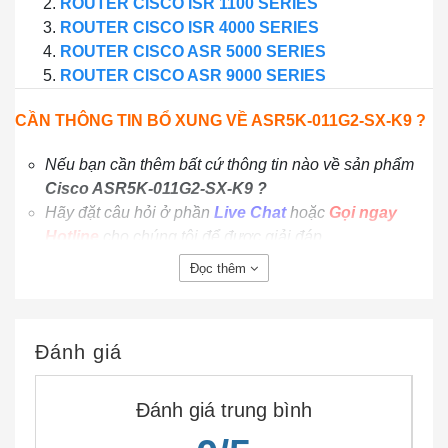
ROUTER CISCO ISR 1100 SERIES
ROUTER CISCO ISR 4000 SERIES
ROUTER CISCO ASR 5000 SERIES
ROUTER CISCO ASR 9000 SERIES
CẦN THÔNG TIN BỔ XUNG VỀ ASR5K-011G2-SX-K9 ?
Nếu bạn cần thêm bất cứ thông tin nào về sản phẩm
Cisco ASR5K-011G2-SX-K9 ?
Hãy đặt câu hỏi ở phần
Live Chat
hoặc
Gọi ngay
Hotline
cho chúng tôi để được giải đáp
Hoặc bạn có thể gửi email về địa chỉ:
Đọc thêm
lienhe@ciscochinhhang.com
Đánh giá
CẢNH BÁO VỀ THIẾT BỊ CISCO KHÔNG RÕ
NGUỒN GỐC XUẤT XỨ TRÊN THỊ TRƯỜNG
Đánh giá trung bình
Trong xu thế thị trường rối rem thật giả lẫn lộn giữa hàng