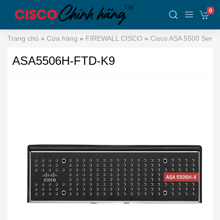
0
Trang chủ
»
Cửa hàng
»
FIREWALL CISCO
»
Cisco ASA 5500 Serie
ASA5506H-FTD-K9