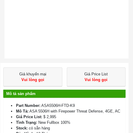
Giá khuyến mại
Giá Price List
Vui lòng gọi
Vui lòng gọi
Mô tả sản phẩm
Part Number:
ASA5506H-FTD-K9
Mô Tả:
ASA 5506H with Firepower Threat Defense, 4GE, AC
Giá Price List:
$ 2,995
Tình Trạng:
New Fullbox 100%
Stock:
có sẵn hàng