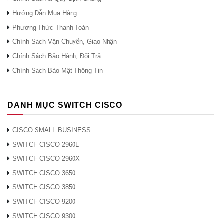
hóa ba dữ liệu
Hướng Dẫn Mua Hàng
/ Chuẩn mã hóa
Phương Thức Thanh Toán
100 Mb / giây
nâng cao (3DES /
Chính Sách Vận Chuyển, Giao Nhận
AES)
Chính Sách Bảo Hành, Đổi Trả
Chính Sách Bảo Mật Thông Tin
Người dùng / nút
Vô hạn
DANH MỤC SWITCH CISCO
Các đồng nghiệp
VPN site-to-site
50
IPsec
CISCO SMALL BUSINESS
Kết nối đồng thời
SWITCH CISCO 2960L
tối đa của Cisco
SWITCH CISCO 2960X
50
AnyConnect Plus /
SWITCH CISCO 3650
Apex VPN
SWITCH CISCO 3850
Giao diện ảo
30
SWITCH CISCO 9200
(VLAN)
Bối cảnh bảo mật
SWITCH CISCO 9300