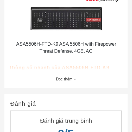
ASA5506H-FTD-K9 ASA 5506H with Firepower
Threat Defense, 4GE, AC
Thông số nhanh của ASA5506H-FTD-K9
Bảng thông số nhanh của ASA5506H-FTD-K9
Đọc thêm
Số sản phẩm
ASA5506H-FTD-K9
ASA 5506H với Phòng thủ Đe
Mô tả Sản phẩm
dọa Hỏa lực. 4GE. AC
Đánh giá
Thông lượng:
Kiểm soát ứng
250 Mb / giây
Đánh giá trung bình
dụng (AVC)