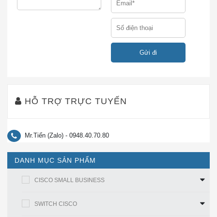
Người dùng / nút
Vô hạn
Kích thước (Cao x
2,72 x 9,05 x 9,05 inch (6,9 x
Rộng x Dày )
23,0 x 23,0 cm)
Trọng lượng (với
7 lb (3,18 kg)
nguồn điện AC)
So sánh với các mặt hàng tương tự
Bảng so sánh của ASA5506
H
-FTD
-K9
và
HỖ TRỢ TRỰC TUYẾN
ASA550
6
-FTD-K9.
ASA5506H-FTD-
Mô hình
ASA5506-FTD-K9
K9
Mr.Tiến (Zalo) - 0948.40.70.80
ASA 5506H với
ASA 5506-X với
Mô tả Sản
Phòng thủ Đe dọa
Phòng thủ Đe dọa
DANH MỤC SẢN PHẨM
phẩm
Hỏa lực. 4GE. AC
Hỏa lực. 8GE. AC
CISCO SMALL BUSINESS
Thông
lượng kiểm
SWITCH CISCO
tra trạng thái
300 Mb / giây
300 Mb / giây