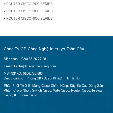
Mở rộng I / O
N / A
ROUTER CISCO 2900 SERIES
Có (Được chia sẻ với
ROUTER CISCO 3900 SERIES
Cổng quản lý
FirePOWER Services),
chuyên dụng
ROUTER CISCO 4000 SERIES
10/100/1000
1 RJ-45 và bảng điều khiển Mini
Cổng nối tiếp
USB
50 GB mSata được kiểm tra
Ổ cứng thể rắn
nhiệt
Công Ty CP Công Nghệ Intersys Toàn Cầu
Ký ức
4 GB
Điện thoại: (024) 33 26 27 28
Hệ thống flash
8 GB
Email: lienhe@ciscochinhhang.com
Xe buýt hệ thống
Kiến trúc Multibus
MST/DKKD: 0106.750.683
Nhiệt độ
-4 đến 140 ° F (-20 đến 60 ° C)
Được cấp bởi: Phòng DKKD, sở KH&DT TP Hà Nội
Độ ẩm tương đối
95 phần trăm không ngưng tụ
Phân Phối Thiết Bị Mạng Cisco Chính Hãng, Đầy Đủ Các Dòng Sản
Được thiết kế và thử nghiệm ở 0
Phẩm Cisco Như : Switch Cisco, WiFi Cisco, Router Cisco, Firewall
Độ cao
đến 10.000 ft (3050 m)
Cisco, IP Phone Cisco
Acoustic tiếng ồn
Không quạt 0 dBA