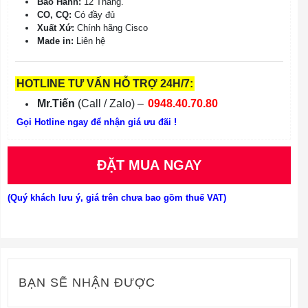
Bảo Hành:
12 Tháng.
CO, CQ:
Có đầy đủ
Xuất Xứ:
Chính hãng Cisco
Made in:
Liên hệ
HOTLINE TƯ VẤN HỖ TRỢ 24H/7:
Mr.Tiến
(Call / Zalo) –
0948.40.70.80
Gọi Hotline ngay để nhận giá ưu đãi !
ĐẶT MUA NGAY
(Quý khách lưu ý, giá trên chưa bao gồm thuế VAT)
BẠN SẼ NHẬN ĐƯỢC