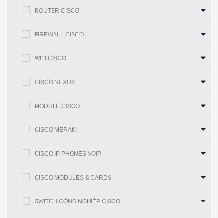
(đa giao
ROUTER CISCO
thức)
FIREWALL CISCO
Thông
lượng VPN
WIFI CISCO
100 Mb / giây
100 Mb / giây
3DES / AES
tối đa
CISCO NEXUS
Ký ức
4GB
4GB
MODULE CISCO
Tốc biến
8GB
8GB
Chiều cao
CISCO MERAKI
(đơn vị giá
Bàn hàng đầu
Bàn hàng đầu
đỡ)
CISCO IP PHONES VOIP
THÔNG SỐ KỸ THUẬT CỦA ASA5506H-FTD-
K9
CISCO MODULES & CARDS
Đặc điểm kỹ thuật ASA5506 H -FTD-K9
SWITCH CÔNG NGHIỆP CISCO
Số sản phẩm
ASA5506H-FTD-K9