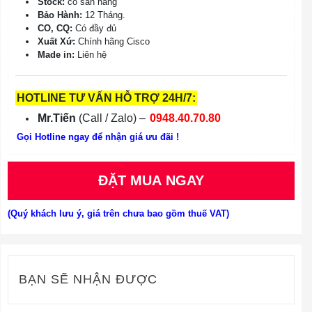
Stock:
có sẵn hàng
Bảo Hành:
12 Tháng.
CO, CQ:
Có đầy đủ
Xuất Xứ:
Chính hãng Cisco
Made in:
Liên hệ
HOTLINE TƯ VẤN HỖ TRỢ 24H/7:
Mr.Tiến
(Call / Zalo) –
0948.40.70.80
Gọi Hotline ngay để nhận giá ưu đãi !
ĐẶT MUA NGAY
(Quý khách lưu ý, giá trên chưa bao gồm thuế VAT)
BẠN SẼ NHẬN ĐƯỢC