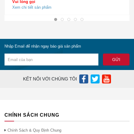
Vui lòng gọi
Xem chi tiết sản phẩm
Kiến trúc mô-đun thế hệ thứ hai được
giới thiệu lần đầu tiên bởi các điểm
truy cập Dòng 3600. Kết nối side-
mount mới cho phép các công ty thêm
và xóa các mô-đun khi cần thiết mà
không phải tháo điểm truy cập khỏi
Nhập Email để nhận ngay báo giá sản phẩm
trần nhà, giúp đơn giản hóa hơn nữa
thời gian và tiền bạc của khách hàng
khi thực hiện nâng cấp mạng.
Kiến trúc mô-
Kiến trúc gắn bên mới cho phép thêm
KẾT NỐI VỚI CHÚNG TÔI
đun
tính linh hoạt trong hình thức của mô-
đun 3800 Series và trong việc lựa
chọn giải pháp với ăng-ten tích hợp
hoặc thậm chí là ăng-ten bên ngoài
của riêng chúng.
CHÍNH SÁCH CHUNG
Chúng tôi đã tăng gấp đôi lượng điện
Chính Sách & Quy Định Chung