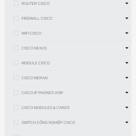
ROUTER CISCO
động ở các chế độ sau:
●
Chế độ 2,4 GHz và 5 GHz:
Một bộ
FIREWALL CISCO
đàm phục vụ khách hàng ở chế độ 2,4
GHz, trong khi đài kia phục vụ máy
WIFI CISCO
khách ở chế độ 5 GHz
CISCO NEXUS
Phân công vô
●
Chế độ 5 GHz kép:
Cả hai bộ đàm
tuyến linh
bên trong điểm truy cập đều hoạt động
MODULE CISCO
hoạt
trên băng tần 5 GHz, tối đa hóa lợi ích
của 802.11ac Wave 2 và tăng dung
CISCO MERAKI
lượng thiết bị khách
CISCO IP PHONES VOIP
●
Giám sát bảo mật không dây và
chế độ 5 GHz:
Một bộ đàm phục vụ
CISCO MODULES & CARDS
các máy khách 5 GHz trong khi đài kia
quét toàn phổ để tìm những kẻ tấn
SWITCH CÔNG NGHIỆP CISCO
công, nhiễu sóng RF và các thiết bị giả
mạo