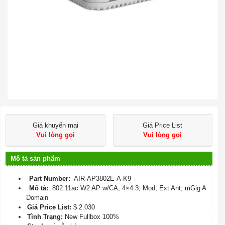
Giá khuyến mại
Giá Price List
Vui lòng gọi
Vui lòng gọi
Mô tả sản phẩm
Part Number:
AIR-AP3802E-A-K9
Mô tả:
802.11ac W2 AP w/CA; 4×4:3; Mod; Ext Ant; mGig A
Domain
Giá Price List:
$ 2.030
Tình Trạng:
New Fullbox 100%