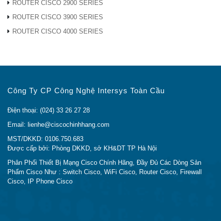
ROUTER CISCO 2900 SERIES
Chuyển vùng
Giúp đảm bảo rằng các thiết bị khách
điểm truy cập
kết hợp với điểm truy cập trong phạm
ROUTER CISCO 3900 SERIES
được tối ưu
vi phủ sóng của chúng để cung cấp
ROUTER CISCO 4000 SERIES
hóa
tốc độ dữ liệu nhanh nhất hiện có.
Tương thích 802.3ad (Giao thức kiểm
Hỗ trợ tổng
soát tổng hợp liên kết [LACP]), cho
hợp liên kết
phép cả hai giao diện Ethernet tự
tự động
động bật LAG, tăng thông lượng tổng
Công Ty CP Công Nghệ Intersys Toàn Cầu
(LAG)
thể đến điểm truy cập.
Điện thoại: (024) 33 26 27 28
Chế độ triển khai linh hoạt thông qua
Email: lienhe@ciscochinhhang.com
giải pháp Cisco Mobility Express là lý
tưởng cho các môi trường mật độ cao
MST/DKKD: 0106.750.683
Cisco
Được cấp bởi: Phòng DKKD, sở KH&DT TP Hà Nội
và có thể hỗ trợ tới 100 điểm truy
Mobility
cập. Thiết lập dễ dàng cho phép triển
Phân Phối Thiết Bị Mạng Cisco Chính Hãng, Đầy Đủ Các Dòng Sản
Express
Phẩm Cisco Như : Switch Cisco, WiFi Cisco, Router Cisco, Firewall
khai các điểm truy cập 3800 Series
Cisco, IP Phone Cisco
trên mạng mà không cần bộ điều khiển
vật lý.
Hỗ trợ DNA của Wifi Cisco 3800 AIR-