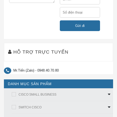
tối ưu hóa.
Công nghệ
Multiple-Input
Hỗ trợ ba luồng không gian, MU-MIMO
Multiple-
cho phép các điểm truy cập phân chia
Output (MU-
luồng không gian giữa các thiết bị
MIMO) của
khách để tối đa hóa thông lượng.
nhiều người
dùng
HỖ TRỢ TRỰC TUYẾN
Cung cấp nhiều tốc độ đường lên
gigabit 2,5 Gbps và 5 Gbps bên cạnh
Hỗ trợ
tốc độ 100-Mbps và 1-Gbps. Tất cả
Multigigabit
các tốc độ đều được hỗ trợ trên cáp
Mr.Tiến (Zalo) - 0948.40.70.80
Ethernet
Category 5e cho ngành công nghiệp
đầu tiên, cũng như cáp 10GBASE-T
DANH MỤC SẢN PHẨM
(IEEE 802.3bz).
CISCO SMALL BUSINESS
Cho phép các điểm truy cập xác định
một cách thông minh chế độ hoạt động
SWITCH CISCO
phục vụ bộ đàm dựa trên môi trường
RF. Các điểm truy cập có thể hoạt