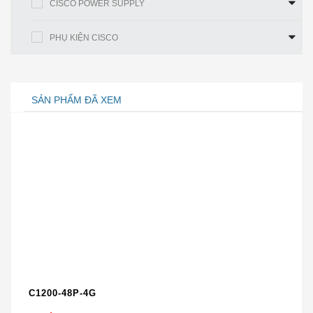
CISCO POWER SUPPLY
Cho phép cả hai bộ đàm hoạt động ở
PHỤ KIỆN CISCO
chế độ phục vụ khách hàng 5 GHz,
Hỗ trợ radio 5
cho phép tốc độ truyền qua mạng 5,2
GHz kép
Gbps (2 x 2,6 Gbps) hàng đầu trong
ngành đồng thời tăng dung lượng
SẢN PHẨM ĐÃ XEM
khách hàng.
Đầu nối ăng-ten vật lý thứ hai thông
minh được bao gồm trên các mẫu
3800 Series với một ăng-ten bên
ngoài. Đầu nối này cung cấp tính linh
hoạt trong thiết kế mạng tiên tiến cho
Đầu nối ăng
các môi trường có mật độ cao và khu
ten thông
vực mở rộng lớn như khán phòng,
minh
trung tâm hội nghị, thư viện, quán cà
phê và đấu trường / sân vận động, cho
phép hai bộ ăng-ten được kết nối và
C1200-48P-4G
hoạt động trên một điểm truy cập duy
nhất.