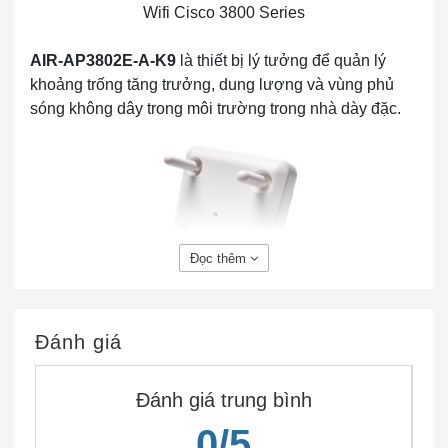
Wifi Cisco 3800 Series
AIR-AP3802E-A-K9
là thiết bị lý tưởng để quản lý
khoảng trống tăng trưởng, dung lượng và vùng phủ
sóng không dây trong môi trường trong nhà dày đặc.
Đọc thêm
AIR-AP3802E-A-K9 802.11ac W2 AP w/CA; 4×4:3;
Mod; Ext Ant; mGig A Domain
Đánh giá
Tính năng và lợi ích của AIR-AP3802E-A-K9
Đánh giá trung bình
0/5
Bảng dưới cho thấy tính năng và lợi ích của Wifi