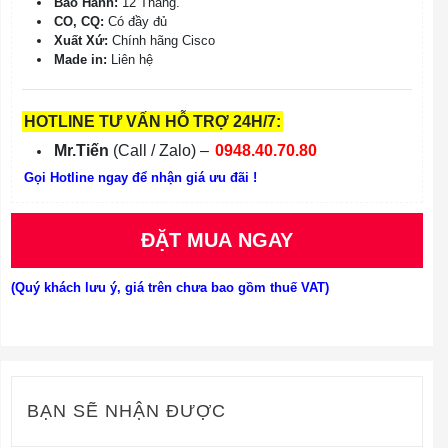
Bảo Hành:
12 Tháng.
CO, CQ:
Có đầy đủ
Xuất Xứ:
Chính hãng Cisco
Made in:
Liên hệ
HOTLINE TƯ VẤN HỖ TRỢ 24H/7:
Mr.Tiến
(Call / Zalo) –
0948.40.70.80
Gọi Hotline ngay để nhận giá ưu đãi !
ĐẶT MUA NGAY
(Quý khách lưu ý, giá trên chưa bao gồm thuế VAT)
BẠN SẼ NHẬN ĐƯỢC