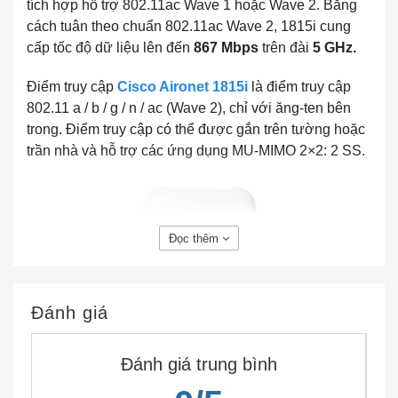
tích hợp hỗ trợ 802.11ac Wave 1 hoặc Wave 2. Bằng
cách tuân theo chuẩn 802.11ac Wave 2, 1815i cung
cấp tốc độ dữ liệu lên đến
867 Mbps
trên đài
5 GHz.
Điểm truy cập
Cisco Aironet 1815i
là điểm truy cập
802.11 a / b / g / n / ac (Wave 2), chỉ với ăng-ten bên
trong. Điểm truy cập có thể được gắn trên tường hoặc
trần nhà và hỗ trợ các ứng dụng MU-MIMO 2×2: 2 SS.
Đọc thêm
Đánh giá
AIR-AP1815I-D-K9C Cisco Aironet Mobility Express
1815i Series
Đánh giá trung bình
Trong đó có
AIR-AP1815I-D-K9C
là Điểm truy cập