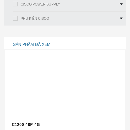
AP1815I-D-K9C
CISCO POWER SUPPLY
Đặc tính
Lợi ích
PHỤ KIỆN CISCO
Đa đầu ra đa đầu vào Multiuser (MU) (MU-
MIMO) cho phép truyền dữ liệu đến nhiều
máy khách hỗ trợ 802.11ac Wave 2 đồng
SẢN PHẨM ĐÃ XEM
thời để cải thiện trải nghiệm máy
khách. Trước MU-MIMO, các điểm truy cập
802.11n và 802.11ac Wave 1 chỉ có thể
truyền dữ liệu đến một máy khách tại một
thời điểm, thường được gọi là MIMO cho
MU-MIMO
một người dùng (SU ‑ MIMO).
802.11ac Wave 2 với công nghệ 2×2: 2
MIMO sử dụng hai luồng không gian khi
hoạt động ở chế độ SU-MIMO hoặc MU-
MIMO, cung cấp tốc độ 867-Mbps cho
dung lượng và độ tin cậy cao hơn các
C1200-48P-4G
điểm truy cập cạnh tranh.