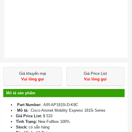
Giá khuyến mại
Giá Price List
Vui lòng gọi
Vui lòng gọi
Mô tả sản phẩm
Part Number:
AIR-AP1815I-D-K9C
Mô tả:
Cisco Aironet Mobility Express 1815i Series
Giá Price List:
$ 533
Tình Trạng:
New Fullbox 100%
Stock:
có sẵn hàng