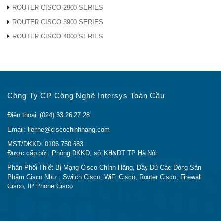
AIR-AP1815I-
Cisco Aironet 1815i Series, Reg
ROUTER CISCO 2900 SERIES
K-K9
Domain K
ROUTER CISCO 3900 SERIES
AIR-AP1815I-
Cisco Aironet Mobility Express 1815i
ROUTER CISCO 4000 SERIES
K-K9C
Series, Reg Domain K
AIR-AP1815I-
Cisco Aironet 1815i Series, Reg
Q-K9
Domain Q
AIR-AP1815I-
Cisco Aironet Mobility Express 1815i
Q-K9C
Series, Reg Domain Q
Công Ty CP Công Nghệ Intersys Toàn Cầu
AIR-AP1815I-
Cisco Aironet Mobility Express 1815i
T-K9C
Series, Reg Domain T
Điện thoại: (024) 33 26 27 28
AIR-AP1815I-
Cisco Aironet 1815i Series, Reg
Email: lienhe@ciscochinhhang.com
F-K9
Domain F
MST/DKKD: 0106.750.683
AIR-AP1815I-
Cisco Aironet Mobility Express 1815i
Được cấp bởi: Phòng DKKD, sở KH&DT TP Hà Nội
F-K9C
Series, Reg Domain F
Phân Phối Thiết Bị Mạng Cisco Chính Hãng, Đầy Đủ Các Dòng Sản
● AIR-AP1815i-x-K9: 802.11a / g / n /
Phẩm Cisco Như : Switch Cisco, WiFi Cisco, Router Cisco, Firewall
Cisco, IP Phone Cisco
ac băng tần kép, dựa trên bộ điều
khiển, Wave 2