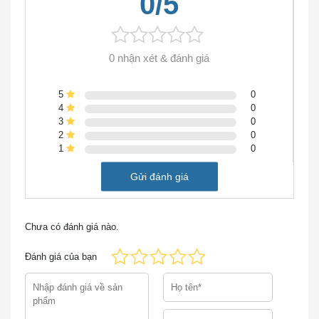
0/5
Cisco Aironet 1815I 802.11ac Wave 2
Thông tin chi tiết sản phẩm AIR-AP1815I-D-
0 nhận xét & đánh giá
K9C
5
0
Các tính năng của Access Point của AIR-
4
0
AP1815I-D-K9C
3
0
2
0
(Các) chế độ hoạt động được hỗ trợ:
1
0
Gửi đánh giá
– Hợp nhất (hoặc cục bộ)
– Khịt mũi
Chưa có đánh giá nào.
– Màn hình
Đánh giá của bạn
– FlexConnect
Các tính năng radio được hỗ trợ là: