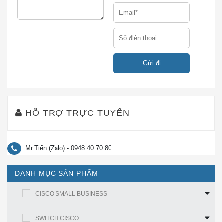
– Các tín hiệu có thể sẽ phản xạ khỏi một bức tường
kim loại dày và có thể không xuyên qua nó.
– Các tín hiệu có thể sẽ phản xạ ra khỏi hàng rào liên
kết chuỗi hoặc lưới thép cách nhau từ 1 đến 1/2 inch
(2,5 và 3,8 cm). Hàng rào hoạt động như một tấm phản
xạ sóng hài chặn tín hiệu.
Cài đặt ăng-ten cách xa lò vi sóng và điện thoại
HỖ TRỢ TRỰC TUYẾN
không dây 2 GHz. Các sản phẩm này có thể gây
nhiễu tín hiệu vì chúng hoạt động trong cùng dải
tần số với thiết bị mà ăng-ten của bạn được kết
Mr.Tiến (Zalo) - 0948.40.70.80
nối.
Chọn vị trí lắp đặt
DANH MỤC SẢN PHẨM
Ăng-ten phải được gắn không có vật cản ở các cạnh
CISCO SMALL BUSINESS
của các phần tử bức xạ. Nói chung, ăng-ten càng cao
trên sàn nhà thì ăng-ten càng hoạt động tốt. Nếu có
SWITCH CISCO