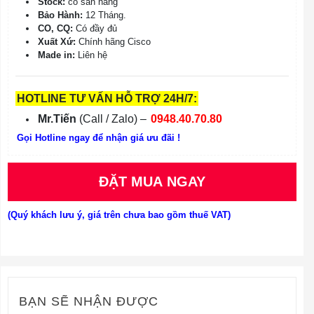
Stock:
có sẵn hàng
Bảo Hành:
12 Tháng.
CO, CQ:
Có đầy đủ
Xuất Xứ:
Chính hãng Cisco
Made in:
Liên hệ
HOTLINE TƯ VẤN HỖ TRỢ 24H/7:
Mr.Tiến
(Call / Zalo) –
0948.40.70.80
Gọi Hotline ngay để nhận giá ưu đãi !
ĐẶT MUA NGAY
(Quý khách lưu ý, giá trên chưa bao gồm thuế VAT)
BẠN SẼ NHẬN ĐƯỢC