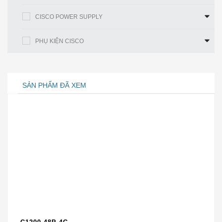
Bước 2
Sử dụng ăng-ten làm mẫu để đánh dấu vị trí
CISCO POWER SUPPLY
của bốn lỗ lắp.
PHỤ KIỆN CISCO
Bước 3
Sử dụng máy khoan và mũi khoan # 29 để
khoan bốn lỗ tại các vị trí bạn đã đánh dấu ở Bước 2 .
Bước 4
Bắt đầu một neo nhựa vào mỗi lỗ.
SẢN PHẨM ĐÃ XEM
Bước 5
Dùng vồ hoặc búa nhỏ để gắn các neo vào
tường.
Bước 6
Căn chỉnh các lỗ gắn ăng-ten với các neo.
Bước 7
Bắt đầu vít # 8 x 1¼ vào mỗi lỗ gắn ăng-ten.
Bước 8
Dùng tuốc nơ vít Phillips để cố định ăng ten
vào tường. Đừng thắt chặt quá.
Bước 9
Lắp các nắp cuối vào các lỗ gắn ăng ten.