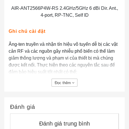
AIR-ANT2566P4W-RS 2.4GHz/5GHz 6 dBi Dir. Ant.,
4-port, RP-TNC, Self ID
Ghi chú cài đặt
Ăng-ten truyền và nhận tín hiệu vô tuyến dễ bị các vật
cản RF và các nguồn gây nhiễu phổ biến có thể làm
giảm thông lượng và phạm vi của thiết bị mà chúng
được kết nối. Thực hiện theo các nguyên tắc sau để
đảm bảo hiệu suất tốt nhất có thể:
Đọc thêm
Lắp đặt ăng ten theo chiều dọc và gắn nó với các
dây cáp hướng xuống đất.
Giữ ăng-ten tránh xa các vật cản kim loại như ống
dẫn sưởi và điều hòa không khí, giàn trần lớn, cấu
Đánh giá
trúc thượng tầng của tòa nhà và đường dây cáp
điện chính. Nếu cần, hãy sử dụng một ống dẫn
Đánh giá trung bình
cứng để hạ ăng-ten ra khỏi các vật cản này.