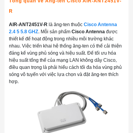
Tổng quan về Ăng-ten Cisco AIR-ANT2451V-
R
AIR-ANT2451V-R
là ăng-ten thuộc
Cisco Antenna
2.4 5 5.8 GHZ
. Mỗi sản phẩm
Cisco Antenna
được
thiết kế để hoạt động trong nhiều môi trường khác
nhau. Việc triển khai hệ thống ăng-ten có thể cải thiện
đáng kể vùng phủ sóng và hiệu suất.
Để tối ưu hóa
hiệu suất tổng thể của mạng LAN không dây Cisco,
điều quan trọng là phải hiểu cách tối đa hóa vùng phủ
sóng vô tuyến với việc lựa chọn và đặt ăng-ten thích
hợp.