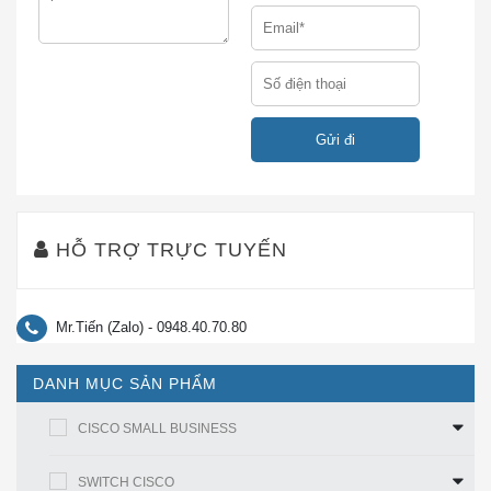
cực được cho là có độ lợi 2,14 dBi (so với ăng-ten
đẳng hướng).
Một số ăng-ten được đánh giá so với ăng-ten lưỡng
cực. Điều này được biểu thị bằng hậu tố dBd, viết tắt
của decibel trên một ăng-ten lưỡng cực. Do đó, anten
lưỡng cực có độ lợi là 0 dBd (= 2,14 dBi).
Lưu ý rằng phần lớn tài liệu đề cập đến ăng ten lưỡng
cực có mức tăng 2,2 dBi. Con số thực tế là 2,14 dBi,
HỖ TRỢ TRỰC TUYẾN
nhưng nó thường được làm tròn.
Các loại ăng-ten
Mr.Tiến (Zalo) - 0948.40.70.80
Cisco cung cấp một số kiểu ăng-ten khác nhau để sử
DANH MỤC SẢN PHẨM
dụng với các điểm truy cập và cầu nối ở cả hai sản
phẩm 2,4 GHz và 5 GHz. Mọi ăng-ten được chào bán
CISCO SMALL BUSINESS
đều đã được FCC phê duyệt. Mỗi loại anten có khả
năng phủ sóng khác nhau. Khi độ lợi của một ăng-ten
SWITCH CISCO