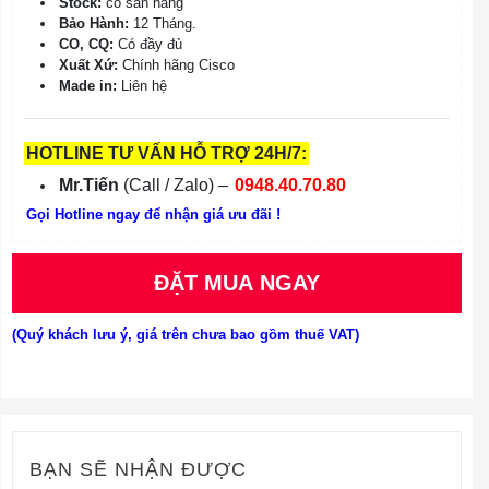
Stock:
có sẵn hàng
Bảo Hành:
12 Tháng.
CO, CQ:
Có đầy đủ
Xuất Xứ:
Chính hãng Cisco
Made in:
Liên hệ
HOTLINE TƯ VẤN HỖ TRỢ 24H/7:
Mr.Tiến
(Call / Zalo) –
0948.40.70.80
Gọi Hotline ngay để nhận giá ưu đãi !
ĐẶT MUA NGAY
(Quý khách lưu ý, giá trên chưa bao gồm thuế VAT)
BẠN SẼ NHẬN ĐƯỢC