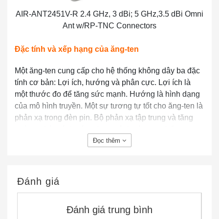
AIR-ANT2451V-R 2.4 GHz, 3 dBi; 5 GHz,3.5 dBi Omni
Ant w/RP-TNC Connectors
Đặc tính và xếp hạng của ăng-ten
Một ăng-ten cung cấp cho hệ thống không dây ba đặc
tính cơ bản: Lợi ích, hướng và phân cực. Lợi ích là
một thước đo để tăng sức mạnh. Hướng là hình dạng
của mô hình truyền. Một sự tương tự tốt cho ăng-ten là
phản xạ trong đèn pin. Bộ phản xạ tập trung và tăng
cường chùm ánh sáng theo một hướng cụ thể tương
Đọc thêm
tự như những gì ăng ten đĩa parabol sẽ làm với nguồn
RF trong hệ thống vô tuyến.
Độ lợi của ăng-ten được đo bằng decibel, là tỷ số giữa
Đánh giá
hai giá trị. Độ lợi của một ăng-ten cụ thể được so sánh
với độ lợi của một ăng-ten đẳng hướng. Ăng ten đẳng
Đánh giá trung bình
hướng là một ăng ten lý thuyết có dạng bức xạ ba