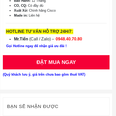
Bảo Hành:
12 Tháng.
CO, CQ:
Có đầy đủ
Xuất Xứ:
Chính hãng Cisco
Made in:
Liên hệ
HOTLINE TƯ VẤN HỖ TRỢ 24H/7:
Mr.Tiến
(Call / Zalo) –
0948.40.70.80
Gọi Hotline ngay để nhận giá ưu đãi !
ĐẶT MUA NGAY
(Quý khách lưu ý, giá trên chưa bao gồm thuế VAT)
BẠN SẼ NHẬN ĐƯỢC