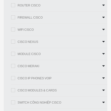
ROUTER CISCO
Truyền và nhận 5-
2
Không có kết nối
GHz
FIREWALL CISCO
Truyền và nhận 2,4
3
Chỉ nhận 2,4 GHz
WIFI CISCO
GHz
CISCO NEXUS
4
Không có kết nối
Chỉ nhận 2,4 GHz
MODULE CISCO
Bảng 1. Bảng sử dụng cổng ăng ten
CISCO MERAKI
Kết Luận
CISCO IP PHONES VOIP
Bài viết này,
Cisco Chính Hãng
đã cung cấp cho quý
vị một cái nhìn tổng quan nhất về những tính năng
CISCO MODULES & CARDS
cũng như thông số kỹ thuật chi tiết về Thiết Bị Mạng
Cisco AIR-ANT2450V-N . Hy vọng qua bài viết này,
SWITCH CÔNG NGHIỆP CISCO
quý vị có thể đưa giá được lựa chọn xem Ăng ten Wifi