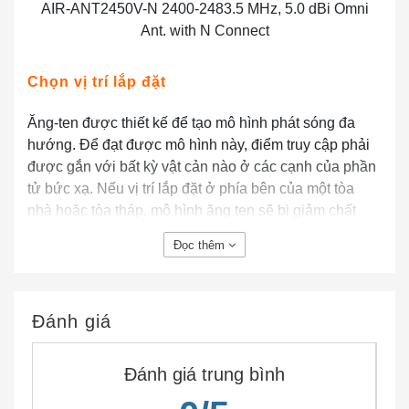
AIR-ANT2450V-N 2400-2483.5 MHz, 5.0 dBi Omni
Ant. with N Connect
Chọn vị trí lắp đặt
Ăng-ten được thiết kế để tạo mô hình phát sóng đa
hướng. Để đạt được mô hình này, điểm truy cập phải
được gắn với bất kỳ vật cản nào ở các cạnh của phần
tử bức xạ. Nếu vị trí lắp đặt ở phía bên của một tòa
nhà hoặc tòa tháp, mô hình ăng ten sẽ bị giảm chất
lượng ở phía tòa nhà hoặc tòa tháp.
Đọc thêm
Nói chung, ăng ten càng cao so với mặt đất thì ăng ten
đó càng hoạt động tốt. Thực hành tốt là lắp đặt ăng-ten
của bạn cao hơn đường dây mái nhà khoảng 5 đến 10
Đánh giá
ft (1,5 đến 3 m) và cách xa tất cả các đường dây điện
và vật cản.
Đánh giá trung bình
Công cụ và thiết bị yêu cầu