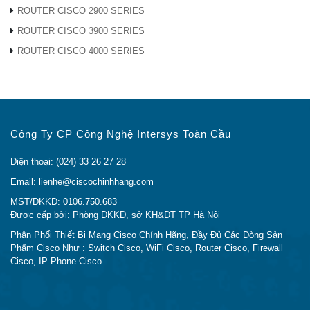
ROUTER CISCO 2900 SERIES
Thiết bị AIR-ANT2450V-N Chính hãng với giá
ROUTER CISCO 3900 SERIES
thành rẻ nhất Việt Nam.
ROUTER CISCO 4000 SERIES
Dịch Vụ, Tư vấn Chuyên Nghiệp và Tận Tình.
Hõ Trợ Tư Vấn kỹ thuật hoàn toàn miễn phí của
đội ngũ nhân sự có hơn 10 năm kinh nghiệm.
Giao hàng nhanh trên Toàn Quốc, thời gian giao
hàng chỉ trong 24h.
Công Ty CP Công Nghệ Intersys Toàn Cầu
Đổi trả miễn phí trong 7 ngày.
Cho mượn thiết bị tương đương trong quá trình
Điện thoại: (024) 33 26 27 28
bảo hành
Email: lienhe@ciscochinhhang.com
CAM KẾT CỦA CISCO CHÍNH HÃNG
MST/DKKD: 0106.750.683
Được cấp bởi: Phòng DKKD, sở KH&DT TP Hà Nội
Hàng Chính Hãng 100%.
Phân Phối Thiết Bị Mạng Cisco Chính Hãng, Đầy Đủ Các Dòng Sản
Giá Rẻ Nhất (hoàn tiền nếu có chỗ rẻ hơn)
Phẩm Cisco Như : Switch Cisco, WiFi Cisco, Router Cisco, Firewall
Đổi trả miễn phí trong 7 ngày
Cisco, IP Phone Cisco
Bảo Hành 12 Tháng
Bảo Hành Chính Hãng
Đầy Đủ CO, CQ (Bản Gốc)