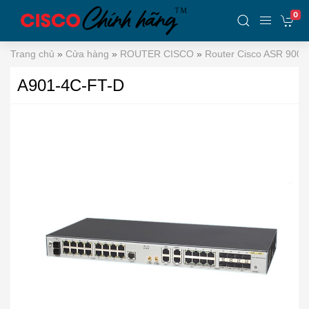
0
Trang chủ
»
Cửa hàng
»
ROUTER CISCO
»
Router Cisco ASR 900 S
A901-4C-FT-D