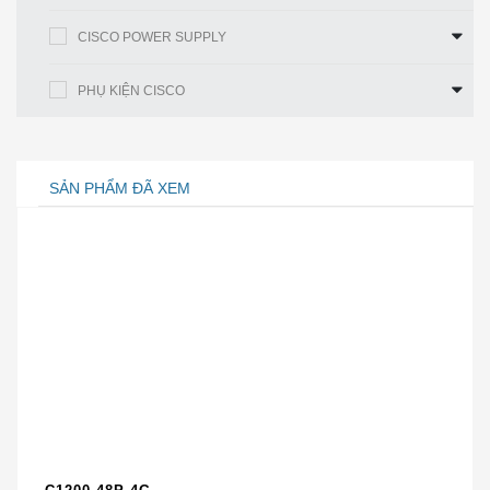
Bộ nhớ flash: 128 MB (flash tích
CISCO POWER SUPPLY
hợp)
Ký ức
PHỤ KIỆN CISCO
Bộ nhớ hệ thống: 1 GB (DDR3)
Các kiểu máy 1 GE:
SẢN PHẨM ĐÃ XEM
· 19 inch. tùy chọn giá treo
Giá đỡ
· 23-inch. tùy chọn giá treo
· Tùy chọn giá treo âm tường
cho 19-in. tủ
4 cổng 100/1000 RJ-45 Gigabit
Ethernet
4 x 1 cổng SFP Gigabit Ethernet
Cổng Ethernet