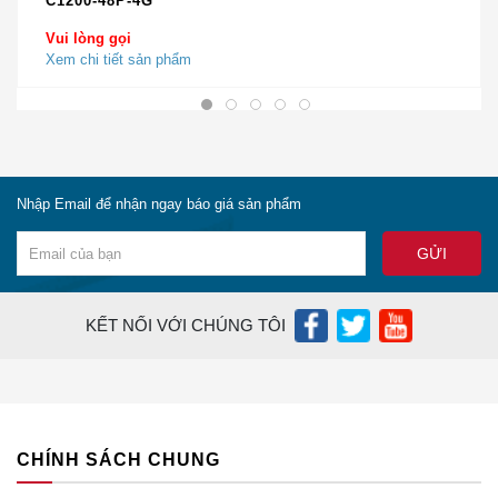
C1200-48P-4G
4 x 1 cổng Gigabit Ethernet
Combo
Vui lòng gọi
Xem chi tiết sản phẩm
Cổng TDM
16 T1 / E1
Cổng điều khiển
1 (lên đến 115,2 Kb / giây)
So sánh A901-4C-FT-D với mặt hàng tương
tự
Nhập Email để nhận ngay báo giá sản phẩm
Bảng 2 cho thấy sự so sánh giữa A901-4C-FD và
A901-4C-FT-D
Mô
KẾT NỐI VỚI CHÚNG TÔI
A901-4C-FD
A901-4C-FT-D
hình
Khung vỏ Bộ định
Khung vỏ Bộ định
tuyến Dịch vụ Tổng
tuyến Dịch vụ Tổng
Sự
hợp Dòng Cisco ASR
hợp Dòng Cisco ASR
miêu
901, Cổng PAYG 4
901, Cổng PAYG 4 GE,
CHÍNH SÁCH CHUNG
tả
GE, giao diện chỉ
giao diện Ethernet và