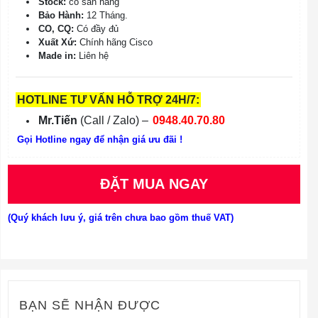
Stock:
có sẵn hàng
Bảo Hành:
12 Tháng.
CO, CQ:
Có đầy đủ
Xuất Xứ:
Chính hãng Cisco
Made in:
Liên hệ
HOTLINE TƯ VẤN HỖ TRỢ 24H/7:
Mr.Tiến
(Call / Zalo) –
0948.40.70.80
Gọi Hotline ngay để nhận giá ưu đãi !
ĐẶT MUA NGAY
(Quý khách lưu ý, giá trên chưa bao gồm thuế VAT)
BẠN SẼ NHẬN ĐƯỢC