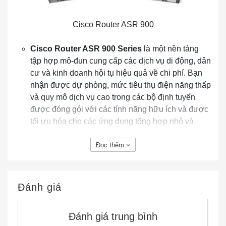
Cisco Router ASR 900
Cisco Router ASR 900 Series
là một nền tảng
tập hợp mô-đun cung cấp các dịch vụ di động, dân
cư và kinh doanh hội tụ hiệu quả về chi phí. Bạn
nhận được dự phòng, mức tiêu thụ điện năng thấp
và quy mô dịch vụ cao trong các bộ định tuyến
được đóng gói với các tính năng hữu ích và được
tối ưu hóa cho các ứng dụng tổng hợp nhỏ và
điểm từ xa (POP).
Đọc thêm
Kết hợp băng thông rộng
Cung cấp trải nghiệm khách hàng băng rộng được
cải thiện đáng kể. Hỗ trợ tập hợp băng thông rộng
cho các dịch vụ thoại, video, dữ liệu và di động.
Đánh giá
Hỗ trợ hàng ngàn thuê bao, và QoS quy mô đến
một số lượng lớn hàng đợi cho mỗi thiết bị
Đánh giá trung bình
Tổng hợp trước cho các ứng dụng di động