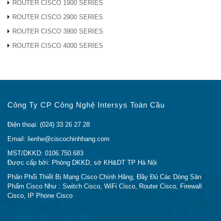
ROUTER CISCO 1900 SERIES
Hoặc bạn có thể gửi email về địa chỉ:
ROUTER CISCO 2900 SERIES
lienhe@ciscochinhhang.com
ROUTER CISCO 3900 SERIES
ROUTER CISCO 4000 SERIES
CẢNH BÁO VỀ THIẾT BỊ CISCO KHÔNG RÕ
NGUỒN GỐC XUẤT XỨ TRÊN THỊ TRƯỜNG
Trong xu thế thị trường rối rem thật giả lẫn lộn giữa
Công Ty CP Công Nghệ Intersys Toàn Cầu
hàng chính hãng và hàng trôi nổi kém chất lượng nói
chung và của
Thiết Bị Mạng Cisco
nói riêng. Sản
Điện thoại: (024) 33 26 27 28
phẩm
A901-4C-FT-D
cũng không phải là ngoại lệ. nếu
Email: lienhe@ciscochinhhang.com
không được trang bị kiến thức đầy đủ một cách hệ
MST/DKKD: 0106.750.683
thống thì bạn khó lòng có thể lựa chọn được sản phẩm
Được cấp bởi: Phòng DKKD, sở KH&DT TP Hà Nội
chính hãng, rõ nguồn gốc xuất xứ.
Phân Phối Thiết Bị Mạng Cisco Chính Hãng, Đầy Đủ Các Dòng Sản
Phẩm Cisco Như : Switch Cisco, WiFi Cisco, Router Cisco, Firewall
Hiện nay, trên thị trường có rất nhiều đơn vị
bán A901-
Cisco, IP Phone Cisco
4C-FT-D
không phải là hàng chính hãng, không rõ
nguồn gốc xuất xứ thậm chí là bán hàng cũ những vẫn