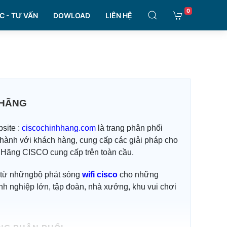
0
C - TƯ VẤN
DOWLOAD
LIÊN HỆ
 HÃNG
site :
ciscochinhhang.com
là trang phân phối
 hành với khách hàng, cung cấp các giải pháp cho
 Hãng CISCO cung cấp trên toàn cầu.
 từ nhữngbộ phát sóng
wifi cisco
cho những
h nghiệp lớn, tập đoàn, nhà xưởng, khu vui chơi