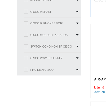
MODULE CISCO
CÁC 
Wi
CISCO MERAKI
Wi
Wi
CISCO IP PHONES VOIP
Wi
Wi
CISCO MODULES & CARDS
Wi
Wi
SWITCH CÔNG NGHIỆP CISCO
Wi
Wi
CISCO POWER SUPPLY
Wi
Wi
PHỤ KIỆN CISCO
Wi
AIR-AP
Wi
Wi
Liên hệ
Xem chi 
TẠI 