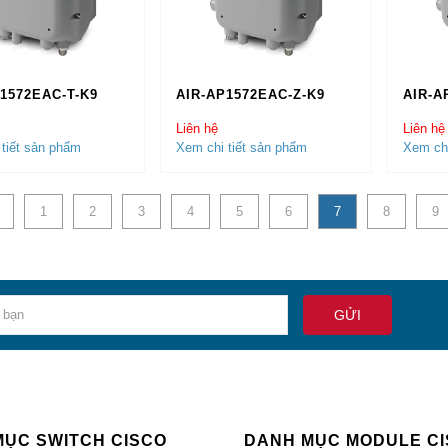
ao hàng nhanh trên Toàn Quốc, thời gian giao hàng chỉ trong 24
i trả miễn phí trong 7 ngày.
o mượn thiết bị tương đương trong quá trình bảo hành
1572EAC-T-K9
AIR-AP1572EAC-Z-K9
AIR-A
KẾT CỦA CISCOCHINHHANG
Liên hệ
Liên hệ
tiết sản phẩm
Xem chi tiết sản phẩm
Xem chi
̀ng Chính Hãng 100%.
́ Rẻ Nhất (hoàn tiền nếu có chỗ rẻ hơn)
i trả miễn phí trong 7 ngày
1
2
3
4
5
6
7
8
9
̉o Hành 12 Tháng
̉o Hành Chính Hãng
̀y Đủ CO, CQ (Bản Gốc)
 Cấp Trực Tiếp Cho End User
́ Thể Check Serial trên trang chủ Cisco
o Hàng siêu tốc trong 24 giờ
o hàng tận nơi trên toàn quốc
H HÀNG VÀ NHỮNG DỰ ÁN ĐÃ TRIỂN KHAI
MỤC SWITCH CISCO
DANH MỤC MODULE C