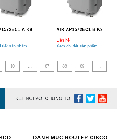
h.
P1572EC1-A-K9
AIR-AP1572EC1-B-K9
Liên hệ
 tiết sản phẩm
Xem chi tiết sản phẩm
10
…
87
88
89
→
KẾT NỐI VỚI CHÚNG TÔI
ISCO
DANH MỤC ROUTER CISCO