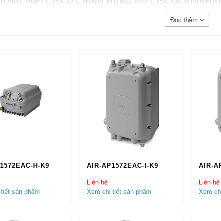
DÒNG WIFI CISCO CHÍNH HÃNG DO CISCOCHINHHA
Đọc thêm
Fi Cisco C9105 Series
Fi Cisco C9115 Series
Fi Cisco C9117 Series
Fi Cisco C9120 Series
Fi Cisco C9124 Series
Fi Cisco C9130 Series
Fi Cisco C9136 Series
Fi Cisco C9162 Series
Fi Cisco C9163 Series
Fi Cisco C9164 Series
Fi Cisco C9166 Series
Fi Cisco C9172 Series
1572EAC-H-K9
AIR-AP1572EAC-I-K9
AIR-A
Fi Cisco C9176 Series
Fi Cisco C9178 Series
Liên hệ
Liên hệ
tiết sản phẩm
Xem chi tiết sản phẩm
Xem chi
SAO NÊN MUA WIFI CISCO
TẠI CISCOCHINHHANG