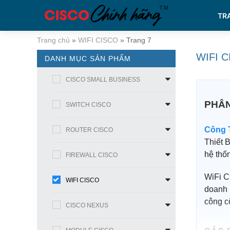
TR
Trang chủ
»
WIFI CISCO
»
Trang 7
WIFI 
DANH MỤC SẢN PHẨM
CISCO SMALL BUSINESS
PHÂN
SWITCH CISCO
Công 
ROUTER CISCO
Thiết 
hệ thố
FIREWALL CISCO
WiFi C
WIFI CISCO
doanh 
công c
CISCO NEXUS