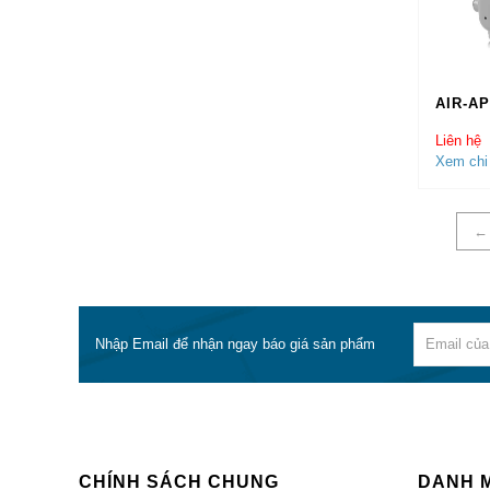
Gi
Đổ
Ch
AIR-AP
CAM 
Liên hệ
Xem chi 
Ha
Gia
Đổ
←
Ba
Ba
Đâ
CQ
Nhập Email để nhận ngay báo giá sản phẩm
Co
Gia
Gia
KHÁC
CHÍNH SÁCH CHUNG
DANH 