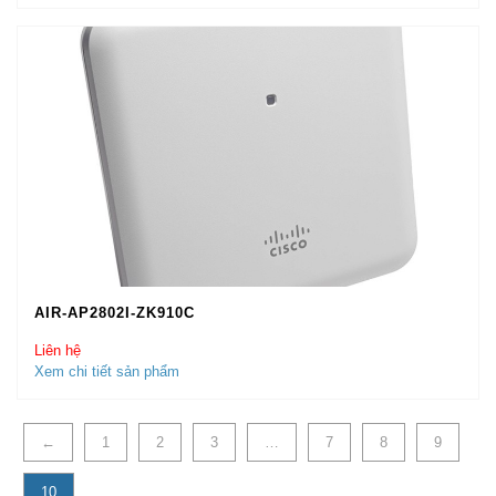
AIR-AP2802I-ZK910C
Liên hệ
Xem chi tiết sản phẩm
←
1
2
3
…
7
8
9
10