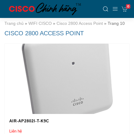
0
Trang chủ
»
WIFI CISCO
»
Cisco 2800 Access Point
»
Trang 10
CISCO 2800 ACCESS POINT
AIR-AP2802I-T-K9C
Liên hệ