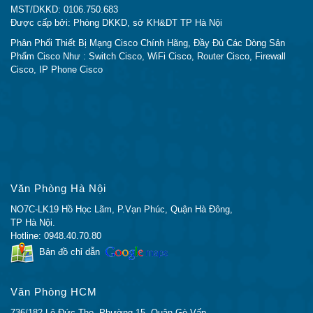
MST/DKKD: 0106.750.683
Được cấp bởi: Phòng DKKD, sở KH&DT TP Hà Nội
Phân Phối Thiết Bị Mạng Cisco Chính Hãng, Đầy Đủ Các Dòng Sản
Phẩm Cisco Như : Switch Cisco, WiFi Cisco, Router Cisco, Firewall
Cisco, IP Phone Cisco
Văn Phòng Hà Nội
NO7C-LK19 Hồ Học Lãm, P.Vạn Phúc, Quận Hà Đông,
TP Hà Nội.
Hotline: 0948.40.70.80
Bản đồ chỉ dẫn
Văn Phòng HCM
736/182 Lê Đức Thọ, Phường 15, Quận Gò Vấp,