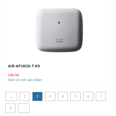
AIR-AP1815I-T-K9
Liên hệ
Xem chi tiết sản phẩm
←
1
2
3
4
5
6
7
8
→