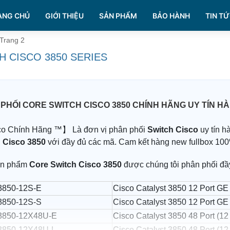
ANG CHỦ
GIỚI THIỆU
SẢN PHẨM
BẢO HÀNH
TIN TỨ
Trang 2
H CISCO 3850 SERIES
PHỐI CORE SWITCH CISCO 3850 CHÍNH HÃNG UY TÍN H
o Chính Hãng ™】 Là đơn vị phân phối
Switch Cisco
uy tín h
 Cisco 3850
với đầy đủ các mã. Cam kết hàng new fullbox 1
ản phẩm
Core Switch Cisco 3850
được chúng tôi phân phối đầ
850-12S-E
Cisco Catalyst 3850 12 Port GE
850-12S-S
Cisco Catalyst 3850 12 Port G
850-12X48U-E
Cisco Catalyst 3850 48 Port (
850-12X48U-L
Cisco Catalyst 3850 48 Port 