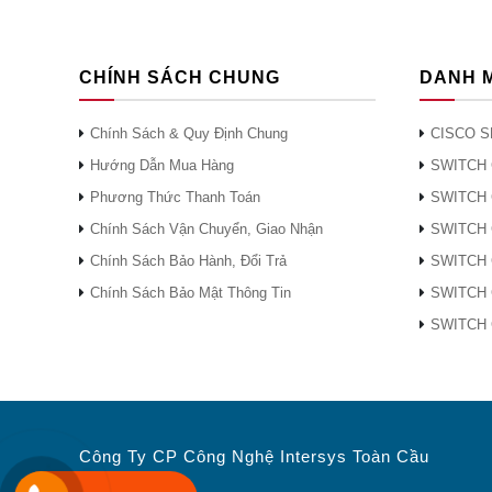
C3850
CHÍNH SÁCH CHUNG
DANH 
KHÁC
Chính Sách & Quy Định Chung
CISCO S
phân p
Hướng Dẫn Mua Hàng
SWITCH 
chúng t
Phương Thức Thanh Toán
SWITCH 
tâm dữ
Hàng 
Chính Sách Vận Chuyển, Giao Nhận
SWITCH 
AGRI
Chính Sách Bảo Hành, Đổi Trả
SWITCH 
Chính Sách Bảo Mật Thông Tin
SWITCH 
Sản ph
SWITCH 
Công A
Sở Cô
Do vậy
chất l
Công Ty CP Công Nghệ Intersys Toàn Cầu