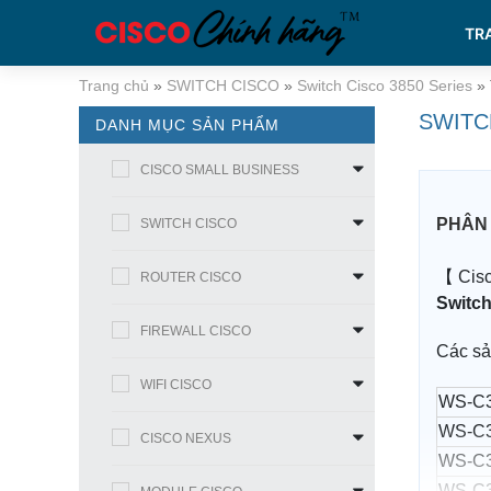
TR
Trang chủ
»
SWITCH CISCO
»
Switch Cisco 3850 Series
»
SWITC
DANH MỤC SẢN PHẨM
CISCO SMALL BUSINESS
PHÂN 
SWITCH CISCO
【 Cisc
ROUTER CISCO
Switch
FIREWALL CISCO
Các s
WIFI CISCO
WS-C3
WS-C3
CISCO NEXUS
WS-C3
WS-C3