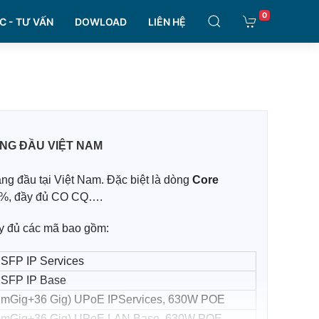
0
C - TƯ VẤN
DOWLOAD
LIÊN HỆ
ÀNG ĐẦU VIỆT NAM
àng đầu tại Việt Nam. Đặc biệt là dòng
Core
00%, đầy đủ CO CQ….
y đủ các mã bao gồm:
 SFP IP Services
E SFP IP Base
12 mGig+36 Gig) UPoE IPServices, 630W POE
(12 mGig+36 Gig) UPoE LAN Base, 630W POE